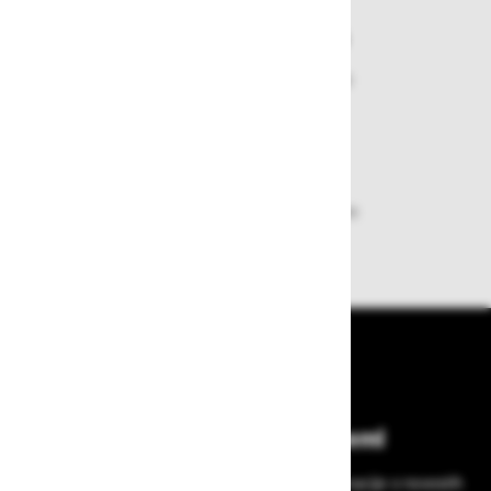
Varen nakup in plačila
Nakupi v naši trgovini so varni
plačila pa enostavna.
Dobava iz zaloge
Zagotavljamo vam hitro dobavo
izdelkov iz zaloge
Bodite vedno na tekočem!
Prijavite se na Zavas novice in prejmite informacije o novostih