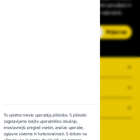
v zaščitni opremi, varnostnih standardih, ugodnih ponudbah in
strokovnih nasvetih – neposredno v vaš e-nabiralnik.
E-poštni naslov
Prijavi me
O PODJETJU
SPLOŠNI POGOJI POSLOVANJA
NOVICE
To spletno mesto uporablja piškotke. S piškotki
zagotavljamo boljšo uporabniško izkušnjo,
enostavnejši pregled vsebin, analizo uporabe,
oglasne sisteme in funkcionalnosti. S klikom na