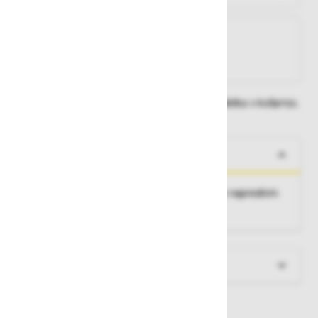
Na zalogi
Na zalogi v eni ali več trgovinah
Na zalogi pri proizvajalcu
Dobavne roke lahko preverite po dodajanju izdelka v košarico.
O izdelku
PaxTower S-PLUS 1T, mobilni zložljivi odri z naprednim
sistemom varovalne ograje.
Več informacij