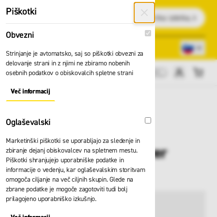
Preskoči na vsebino
Piškotki
Išči
Obvezni
Obvezni
Lokacije trgovin
080 22 75
Strinjanje je avtomatsko, saj so piškotki obvezni za
delovanje strani in z njimi ne zbiramo nobenih
osebnih podatkov o obiskovalcih spletne strani
Cene brez DDV
Več informacij
About "Obvezni" Cookie Group
Oglaševalski
Oglaševalski
Marketinški piškotki se uporabljajo za sledenje in
Oder Zarges Paxtower
zbiranje dejanj obiskovalcev na spletnem mestu.
Piškotki shranjujejo uporabniške podatke in
53525
informacije o vedenju, kar oglaševalskim storitvam
omogoča ciljanje na več ciljnih skupin. Glede na
zbrane podatke je mogoče zagotoviti tudi bolj
prilagojeno uporabniško izkušnjo.