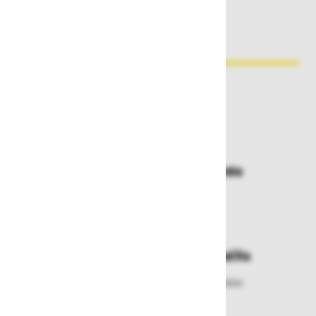
Zakaj kupovati pri nas?
Dostava in prevzemna mesta
Izberite način dostave ali
najbližje prevzemno mesto
Enostavna zamenjava in vračila
Izbrano blago lahko ensotavno vrnete
ali zamenjate