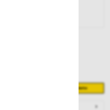
Št. artikla:
126900
1.859,00 €
Zaloga
Količina
Zmanjšaj količino
Povečaj količino
−
+
Dodaj v košarico
Preveri zalogo po trgovinah