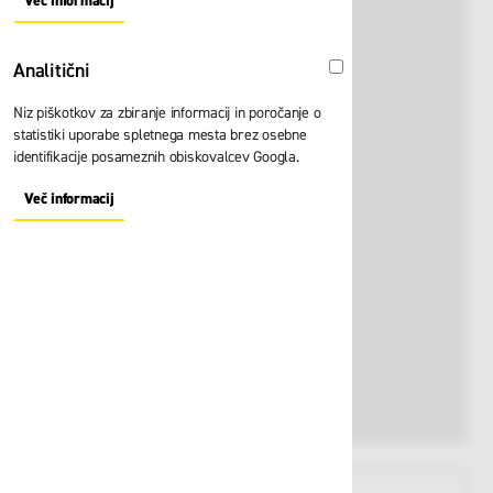
Več informacij
About "Oglaševalski" Cookie Group
Analitični
Analitični
Niz piškotkov za zbiranje informacij in poročanje o
statistiki uporabe spletnega mesta brez osebne
identifikacije posameznih obiskovalcev Googla.
Več informacij
About "Analitični" Cookie Group
View larger image
View larger image