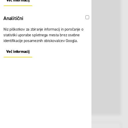
Več informacij
About "Oglaševalski" Cookie Group
Analitični
Analitični
Niz piškotkov za zbiranje informacij in poročanje o
statistiki uporabe spletnega mesta brez osebne
identifikacije posameznih obiskovalcev Googla.
Več informacij
About "Analitični" Cookie Group
View larger image
View larger image