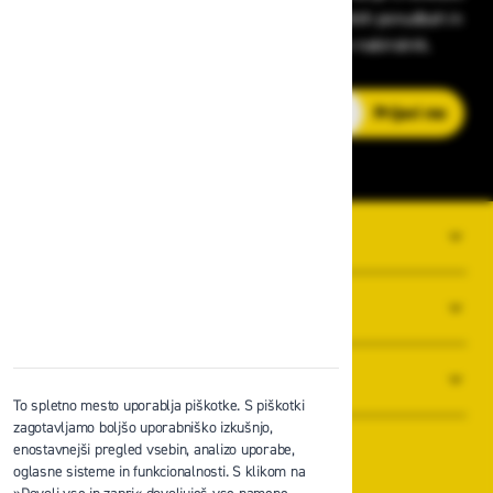
v zaščitni opremi, varnostnih standardih, ugodnih ponudbah in
strokovnih nasvetih – neposredno v vaš e-nabiralnik.
E-poštni naslov
Prijavi me
O PODJETJU
SPLOŠNI POGOJI POSLOVANJA
NOVICE
To spletno mesto uporablja piškotke. S piškotki
zagotavljamo boljšo uporabniško izkušnjo,
enostavnejši pregled vsebin, analizo uporabe,
oglasne sisteme in funkcionalnosti. S klikom na