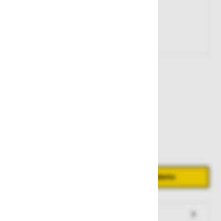
Št. artikla:
126897
1.165,00 €
Zaloga
Količina
Zmanjšaj količino
Povečaj količino
−
+
Dodaj v košarico
Preveri zalogo po trgovinah