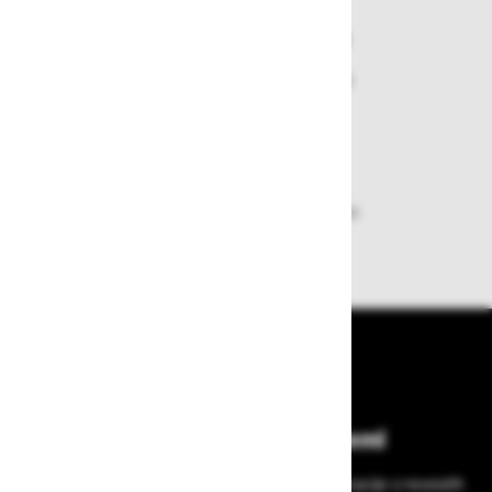
Varen nakup in plačila
Nakupi v naši trgovini so varni
plačila pa enostavna.
Dobava iz zaloge
Zagotavljamo vam hitro dobavo
izdelkov iz zaloge
Bodite vedno na tekočem!
Prijavite se na Zavas novice in prejmite informacije o novostih