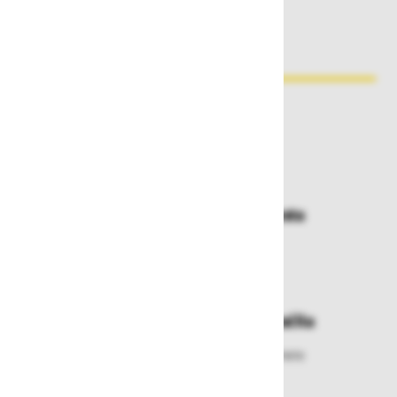
Zakaj kupovati pri nas?
Dostava in prevzemna mesta
Izberite način dostave ali
najbližje prevzemno mesto
Enostavna zamenjava in vračila
Izbrano blago lahko ensotavno vrnete
ali zamenjate