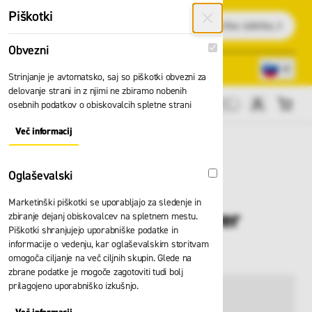
Preskoči na vsebino
Piškotki
Išči
Obvezni
Obvezni
Lokacije trgovin
080 22 75
Strinjanje je avtomatsko, saj so piškotki obvezni za
delovanje strani in z njimi ne zbiramo nobenih
osebnih podatkov o obiskovalcih spletne strani
Cene brez DDV
Več informacij
About "Obvezni" Cookie Group
Oglaševalski
Oglaševalski
Marketinški piškotki se uporabljajo za sledenje in
Oder Zarges Paxtower
zbiranje dejanj obiskovalcev na spletnem mestu.
Piškotki shranjujejo uporabniške podatke in
53522
informacije o vedenju, kar oglaševalskim storitvam
omogoča ciljanje na več ciljnih skupin. Glede na
zbrane podatke je mogoče zagotoviti tudi bolj
prilagojeno uporabniško izkušnjo.