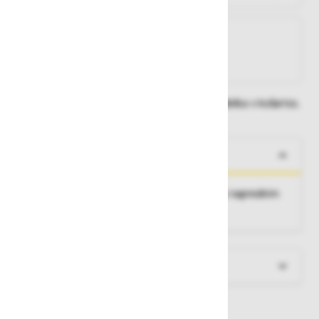
Na zalogi
Na zalogi v eni ali več trgovinah
Na zalogi pri proizvajalcu
Dobavne roke lahko preverite po dodajanju izdelka v košarico.
O izdelku
PaxTower S-PLUS 1T, mobilni zložljivi odri z naprednim
sistemom varovalne ograje.
Več informacij