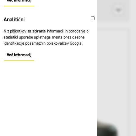
Več informacij
About "Oglaševalski" Cookie Group
KUPUJTE PO
Analitični
Analitični
Niz piškotkov za zbiranje informacij in poročanje o
statistiki uporabe spletnega mesta brez osebne
identifikacije posameznih obiskovalcev Googla.
Več informacij
About "Analitični" Cookie Group