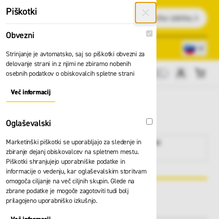
Preskoči na vsebino
Piškotki
Išči
Obvezni
Obvezni
Lokacije trgovin
080 22 75
Strinjanje je avtomatsko, saj so piškotki obvezni za
delovanje strani in z njimi ne zbiramo nobenih
osebnih podatkov o obiskovalcih spletne strani
Cene brez DDV
Več informacij
About "Obvezni" Cookie Group
Delovni škornji
Oglaševalski
Oglaševalski
Marketinški piškotki se uporabljajo za sledenje in
škornji brez
škornji s kapico
zbiranje dejanj obiskovalcev na spletnem mestu.
kapice
Piškotki shranjujejo uporabniške podatke in
informacije o vedenju, kar oglaševalskim storitvam
omogoča ciljanje na več ciljnih skupin. Glede na
zbrane podatke je mogoče zagotoviti tudi bolj
Razvrsti po
Položaj
prilagojeno uporabniško izkušnjo.