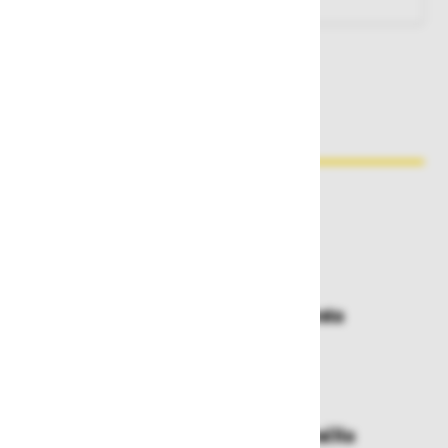
Zakaj kupovati pri nas?
Dostava in prevzemna mesta
Izberite način dostave ali
najbližje prevzemno mesto
Enostavna zamenjava in vračila