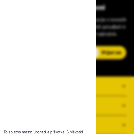
Bodite vedno na tekočem!
Prijavite se na Zavas novice in prejmite informacije o novostih
v zaščitni opremi, varnostnih standardih, ugodnih ponudbah in
strokovnih nasvetih – neposredno v vaš e-nabiralnik.
E-poštni naslov
Prijavi me
O PODJETJU
SPLOŠNI POGOJI POSLOVANJA
NOVICE
To spletno mesto uporablja piškotke. S piškotki