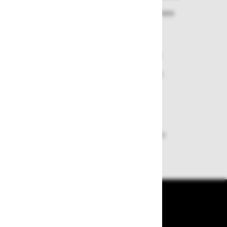
Izbrano blago lahko ensotavno vrnete
ali zamenjate
Varen nakup in plačila
Nakupi v naši trgovini so varni
plačila pa enostavna.
Dobava iz zaloge
Zagotavljamo vam hitro dobavo
izdelkov iz zaloge