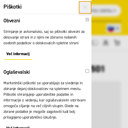
Preskoči na vsebino
Piškotki
Išči
Obvezni
Obvezni
Lokacije trgovin
080 22 75
Strinjanje je avtomatsko, saj so piškotki obvezni za
delovanje strani in z njimi ne zbiramo nobenih
osebnih podatkov o obiskovalcih spletne strani
Cene brez DDV
Več informacij
About "Obvezni" Cookie Group
Nosilec za filter 3M 501
Oglaševalski
Oglaševalski
Marketinški piškotki se uporabljajo za sledenje in
zbiranje dejanj obiskovalcev na spletnem mestu.
Piškotki shranjujejo uporabniške podatke in
informacije o vedenju, kar oglaševalskim storitvam
omogoča ciljanje na več ciljnih skupin. Glede na
zbrane podatke je mogoče zagotoviti tudi bolj
prilagojeno uporabniško izkušnjo.