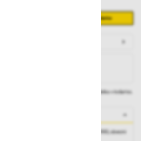
Količina
Zmanjšaj količino
Povečaj količino
−
+
Dodaj v košarico
Preveri zalogo po trgovinah
Na zalogi
Na zalogi v eni ali več trgovinah
Na zalogi pri proizvajalcu
Dobavne roke lahko preverite po dodajanju izdelka v košarico.
O izdelku
Opis:
nosilec za protiprašne filtre (5911 in 5935), obvezni
element ob uporabi prašnih filtrov