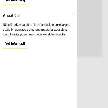
Več informacij
About "Oglaševalski" Cookie Group
Analitični
Analitični
Niz piškotkov za zbiranje informacij in poročanje o
statistiki uporabe spletnega mesta brez osebne
identifikacije posameznih obiskovalcev Googla.
Več informacij
About "Analitični" Cookie Group
Št. artikla:
100197
7,30 €
Zaloga