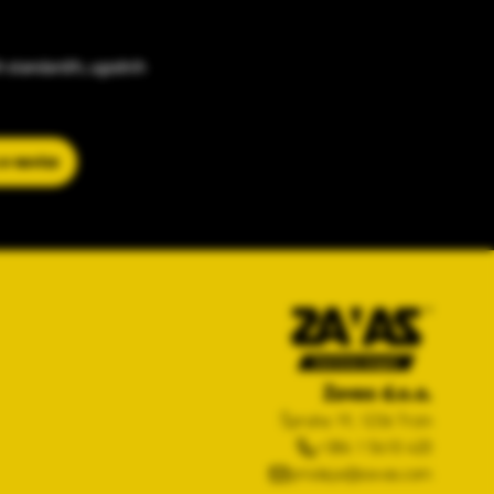
h standardih, ugodnih
 e-novice
Zavas d.o.o.
Špruha 19, 1236 Trzin
+386 1 5610 420
prodaja@zavas.com