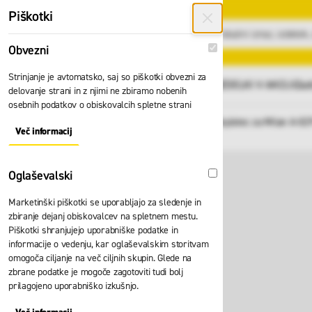
Preskoči na vsebino
Piškotki
Obvezni
Obvezni
Strinjanje je avtomatsko, saj so piškotki obvezni za
GLAVNI MENI
Vsi izdelki
IZDELKI V AKCIJI
Zad
delovanje strani in z njimi ne zbiramo nobenih
osebnih podatkov o obiskovalcih spletne strani
Domov
Navijalec električni Skylotec za Milan A-02
Nazaj
Več informacij
About "Obvezni" Cookie Group
Oglaševalski
Oglaševalski
Marketinški piškotki se uporabljajo za sledenje in
zbiranje dejanj obiskovalcev na spletnem mestu.
Piškotki shranjujejo uporabniške podatke in
informacije o vedenju, kar oglaševalskim storitvam
omogoča ciljanje na več ciljnih skupin. Glede na
zbrane podatke je mogoče zagotoviti tudi bolj
prilagojeno uporabniško izkušnjo.