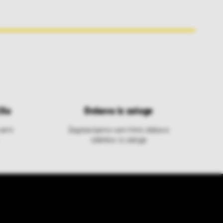
ila
Dobava iz zaloge
varni
Zagotavljamo vam hitro dobavo
izdelkov iz zaloge