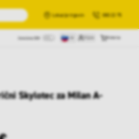
Išči
Lokacije trgovin
080 22 75
Prijava
Košarica
Cene brez DDV
rični Skylotec za Milan A-