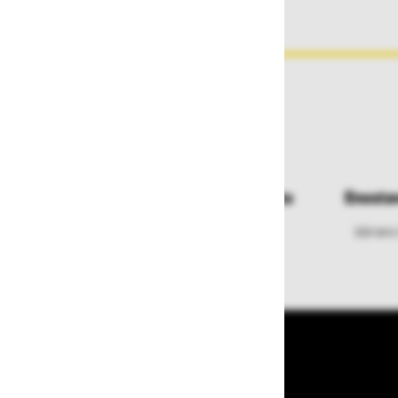
Dostava in prevzemna mesta
Enosta
Izberite način dostave ali
Izbrano
najbližje prevzemno mesto