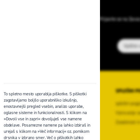
Prijavite se na Zava
E-poštni na
O PODJETJU
SPLOŠNI P
To spletno mesto uporablja piškotke. S piškotki
zagotavljamo boljšo uporabniško izkušnjo,
O podjetju
splošni pogo
enostavnejši pregled vsebin, analizo uporabe,
Kontaktni center podjetja
Varovanje o
oglasne sisteme in funkcionalnosti. S klikom na
»Dovoli vse in zapri« dovoljuješ vse namene
Center za varno delo na višini
Zasebnost in
obdelave. Posamezne namene pa lahko izbiraš in
Zaposlitev
urejaš s klikom na »Več informacij« oz. pomikom
drsnika v izbrano smer. Več o piškotkih lahko