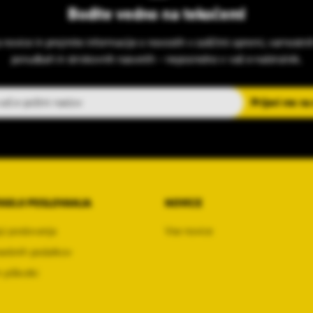
Bodite vedno na tekočem!
s novice in prejmite informacije o novostih v zaščitni opremi, varnostni
ponudbah in strokovnih nasvetih – neposredno v vaš e-nabiralnik.
slov
Prijavi me na
OGOJI POSLOVANJA
NOVICE
ji poslovanja
Vse novice
sebnih podatkov
 piškotki