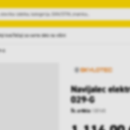
nji kosi
Tečaji za varno delo na višini
9-G
Navijalec elekt
029-G
Št. artikla:
120165