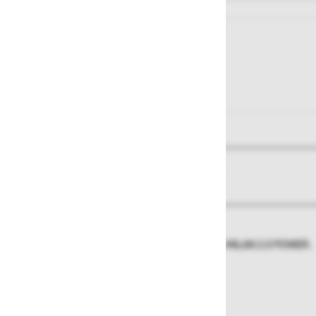
View larger image
View larger image
O izdelku
Več informacij
Za navijanje vrvi pri reševalnem sistemu MILAN 2.0 POWER.
Teža:
1,92 kg