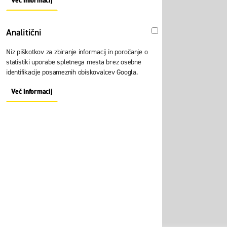
Več informacij
About "Oglaševalski" Cookie Group
Analitični
Analitični
Niz piškotkov za zbiranje informacij in poročanje o
statistiki uporabe spletnega mesta brez osebne
identifikacije posameznih obiskovalcev Googla.
Več informacij
About "Analitični" Cookie Group