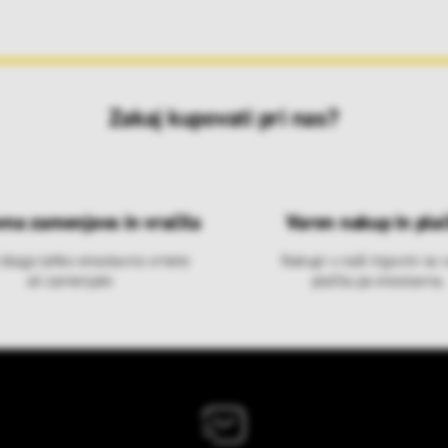
Zakaj kupovati pri nas?
vna zamenjava in vračila
Varen nakup in plač
 blago lahko ensotavno vrnete
Nakupi v naši trgovini so 
ali zamenjate
plačila pa enostavna.