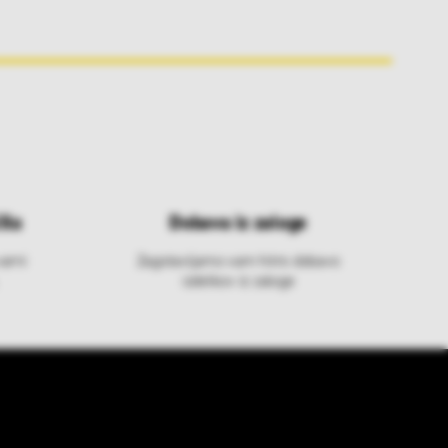
ila
Dobava iz zaloge
varni
Zagotavljamo vam hitro dobavo
izdelkov iz zaloge