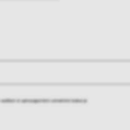
m vodilom in samozapornimi vzmetnimi kolesi je