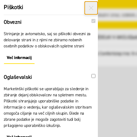
Preskoči na vsebino
Piškotki
Obvezni
Obvezni
Strinjanje je avtomatsko, saj so piškotki obvezni za
GLAVNI MENI
Vsi izdelki
IZDELKI V AKCIJI
Zad
delovanje strani in z njimi ne zbiramo nobenih
osebnih podatkov o obiskovalcih spletne strani
Domov
Mobilna lestev Zarges Comfortstep trec lh
Nazaj
Več informacij
About "Obvezni" Cookie Group
Oglaševalski
Oglaševalski
Marketinški piškotki se uporabljajo za sledenje in
zbiranje dejanj obiskovalcev na spletnem mestu.
Piškotki shranjujejo uporabniške podatke in
informacije o vedenju, kar oglaševalskim storitvam
omogoča ciljanje na več ciljnih skupin. Glede na
zbrane podatke je mogoče zagotoviti tudi bolj
prilagojeno uporabniško izkušnjo.