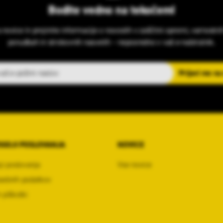
Bodite vedno na tekočem!
s novice in prejmite informacije o novostih v zaščitni opremi, varnostni
ponudbah in strokovnih nasvetih – neposredno v vaš e-nabiralnik.
slov
Prijavi me na
OGOJI POSLOVANJA
NOVICE
ji poslovanja
Vse novice
sebnih podatkov
 piškotki