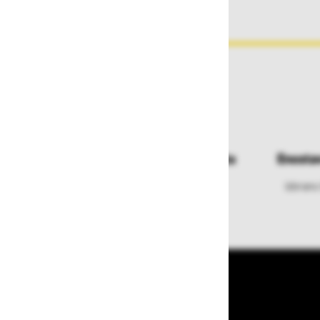
Dostava in prevzemna mesta
Enosta
Izberite način dostave ali
Izbrano
najbližje prevzemno mesto