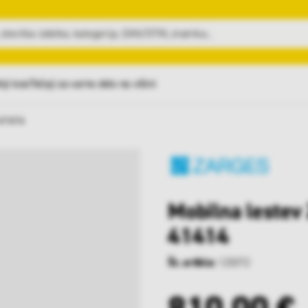
nji kosi
Tečaji za varno delo na višini
 41414
Mobilna lestev
41414
Št. artikla:
123072