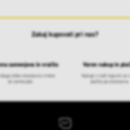
Zakaj kupovati pri nas?
vna zamenjava in vračila
Varen nakup in plač
 blago lahko ensotavno vrnete
Nakupi v naši trgovini so 
ali zamenjate
plačila pa enostavna.