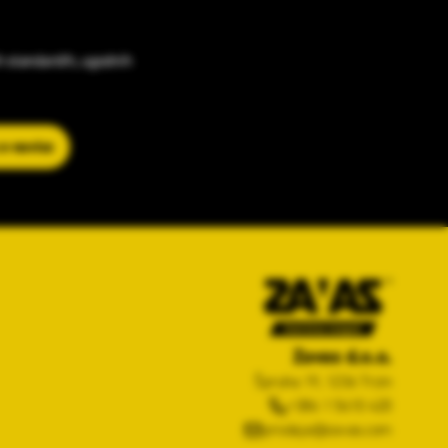
h standardih, ugodnih
 e-novice
Zavas d.o.o.
Špruha 19, 1236 Trzin
+386 1 5610 420
prodaja@zavas.com