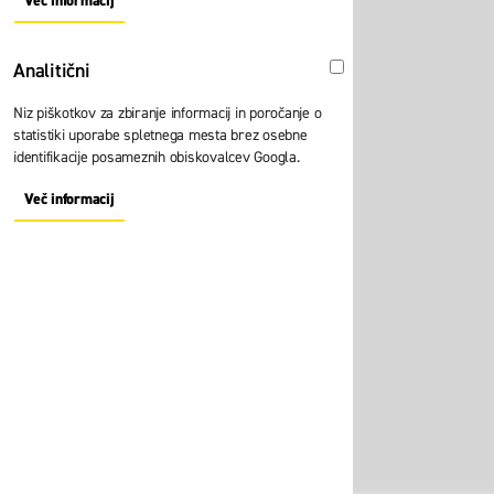
Več informacij
About "Oglaševalski" Cookie Group
Analitični
Analitični
Niz piškotkov za zbiranje informacij in poročanje o
statistiki uporabe spletnega mesta brez osebne
identifikacije posameznih obiskovalcev Googla.
Več informacij
About "Analitični" Cookie Group