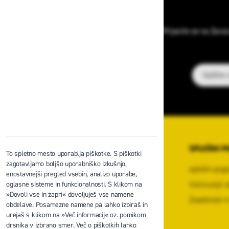
Prijavite se na Zava
E-poštni na
O PODJETJU
SPLOŠNI P
To spletno mesto uporablja piškotke. S piškotki
zagotavljamo boljšo uporabniško izkušnjo,
O podjetju
splošni pogo
enostavnejši pregled vsebin, analizo uporabe,
Kontaktni center podjetja
Varovanje o
oglasne sisteme in funkcionalnosti. S klikom na
»Dovoli vse in zapri« dovoljuješ vse namene
Center za varno delo na višini
Zasebnost in
obdelave. Posamezne namene pa lahko izbiraš in
Zaposlitev
urejaš s klikom na »Več informacij« oz. pomikom
drsnika v izbrano smer. Več o piškotkih lahko