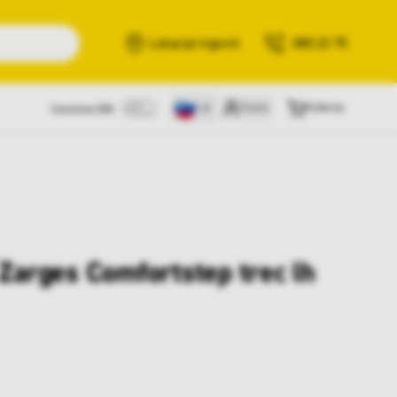
Išči
Lokacije trgovin
080 22 75
Prijava
Košarica
Cene brez DDV
 Zarges Comfortstep trec lh