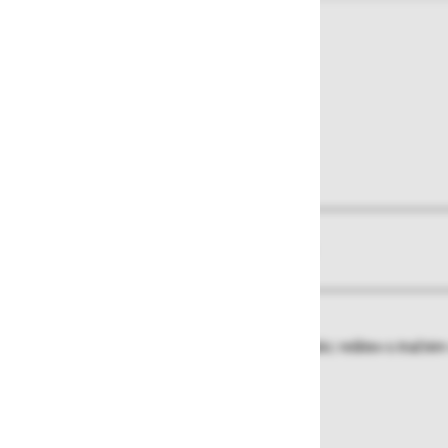
O izdelku
Več informacij
Za enostavno premikanje vzdolž vaših polic: rešitev s tračni
individualno nastavljiva po višini.