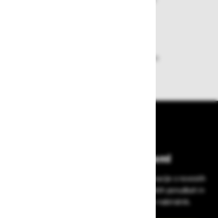
plačila pa enostavna.
Dobava iz zaloge
Zagotavljamo vam hitro dobavo
izdelkov iz zaloge
Bodite vedno na tekočem!
Prijavite se na Zavas novice in prejmite informacije o novostih
v zaščitni opremi, varnostnih standardih, ugodnih ponudbah in
strokovnih nasvetih – neposredno v vaš e-nabiralnik.