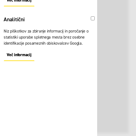
Več informacij
About "Oglaševalski" Cookie Group
Analitični
Analitični
Niz piškotkov za zbiranje informacij in poročanje o
statistiki uporabe spletnega mesta brez osebne
identifikacije posameznih obiskovalcev Googla.
Več informacij
About "Analitični" Cookie Group