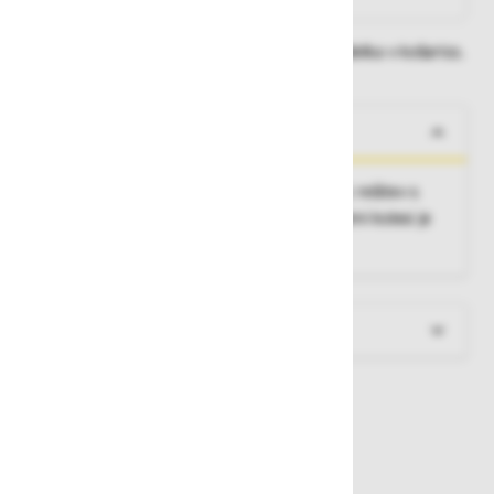
Dobavne roke lahko preverite po dodajanju izdelka v košarico.
O izdelku
Za enostavno premikanje vzdolž vaših polic: rešitev s
tračnim vodilom in samozapornimi vzmetnimi kolesi je
individualno nastavljiva po višini.
Več informacij