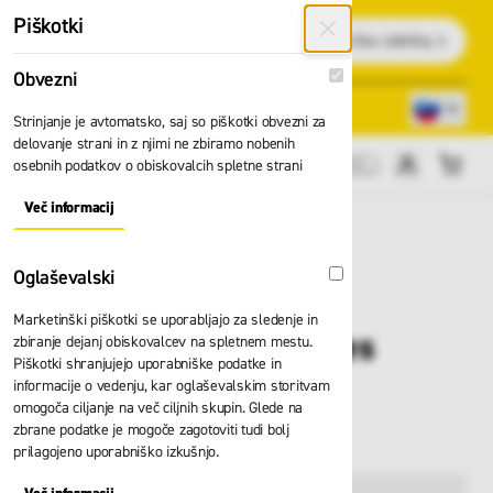
Preskoči na vsebino
Piškotki
Išči
Obvezni
Obvezni
Lokacije trgovin
080 22 75
Strinjanje je avtomatsko, saj so piškotki obvezni za
delovanje strani in z njimi ne zbiramo nobenih
osebnih podatkov o obiskovalcih spletne strani
Cene brez DDV
Več informacij
About "Obvezni" Cookie Group
Oglaševalski
Oglaševalski
Marketinški piškotki se uporabljajo za sledenje in
Mobilna lestev Zarges
zbiranje dejanj obiskovalcev na spletnem mestu.
Piškotki shranjujejo uporabniške podatke in
Comfortstep trec lh
informacije o vedenju, kar oglaševalskim storitvam
omogoča ciljanje na več ciljnih skupin. Glede na
41413
zbrane podatke je mogoče zagotoviti tudi bolj
prilagojeno uporabniško izkušnjo.