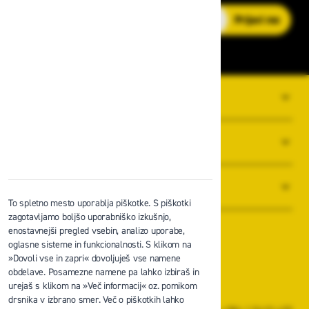
E-poštni naslov
Prijavi me
O PODJETJU
SPLOŠNI POGOJI POSLOVANJA
NOVICE
To spletno mesto uporablja piškotke. S piškotki
zagotavljamo boljšo uporabniško izkušnjo,
enostavnejši pregled vsebin, analizo uporabe,
oglasne sisteme in funkcionalnosti. S klikom na
»Dovoli vse in zapri« dovoljuješ vse namene
obdelave. Posamezne namene pa lahko izbiraš in
Zavas d.o.o.
urejaš s klikom na »Več informacij« oz. pomikom
Špruha 19, 1236 Trzin
drsnika v izbrano smer. Več o piškotkih lahko