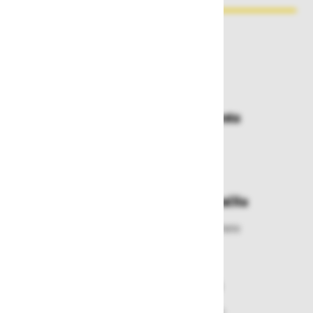
Zakaj kupovati pri nas?
Dostava in prevzemna mesta
Izberite način dostave ali
najbližje prevzemno mesto
Enostavna zamenjava in vračila
Izbrano blago lahko ensotavno vrnete
ali zamenjate
Varen nakup in plačila
Nakupi v naši trgovini so varni