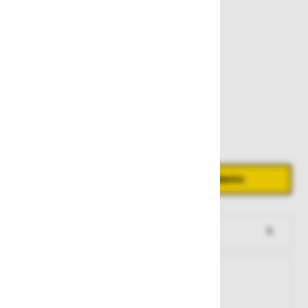
Št. artikla:
123071
762,00 €
Zaloga
Količina
Zmanjšaj količino
Povečaj količino
−
+
Dodaj v košarico
Preveri zalogo po trgovinah
Na zalogi
Na zalogi v eni ali več trgovinah
Na zalogi pri proizvajalcu