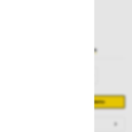
14,40 €
10,08 €
Najnižja cena v zadnjih 30 dneh
10,08 €
Želite sočasno naročiti več izdelkov?
Hiter vnos
Izberite
velikost
S
M
L
XL
XXL
Količina
Zmanjšaj količino
Povečaj količino
−
+
Dodaj v košarico
Preveri zalogo po trgovinah