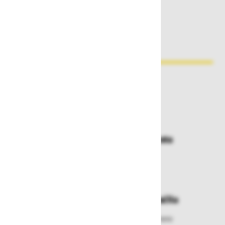
Zakaj kupovati pri nas?
Dostava in prevzemna mesta
Izberite način dostave ali
najbližje prevzemno mesto
Enostavna zamenjava in vračila
Izbrano blago lahko ensotavno vrnete