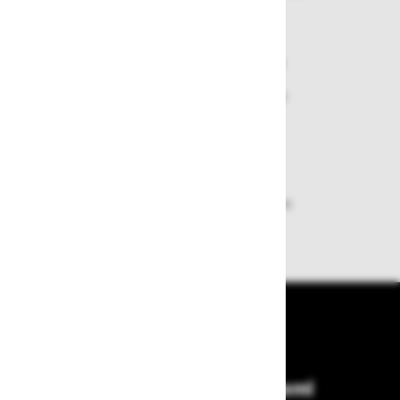
ali zamenjate
Varen nakup in plačila
Nakupi v naši trgovini so varni
plačila pa enostavna.
Dobava iz zaloge
Zagotavljamo vam hitro dobavo
izdelkov iz zaloge
Bodite vedno na tekočem!