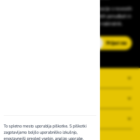
Prijavite se na Zavas novice in prejmite informacije o novostih
v zaščitni opremi, varnostnih standardih, ugodnih ponudbah in
strokovnih nasvetih – neposredno v vaš e-nabiralnik.
E-poštni naslov
Prijavi me
O PODJETJU
SPLOŠNI POGOJI POSLOVANJA
NOVICE
To spletno mesto uporablja piškotke. S piškotki
zagotavljamo boljšo uporabniško izkušnjo,
enostavnejši pregled vsebin, analizo uporabe,