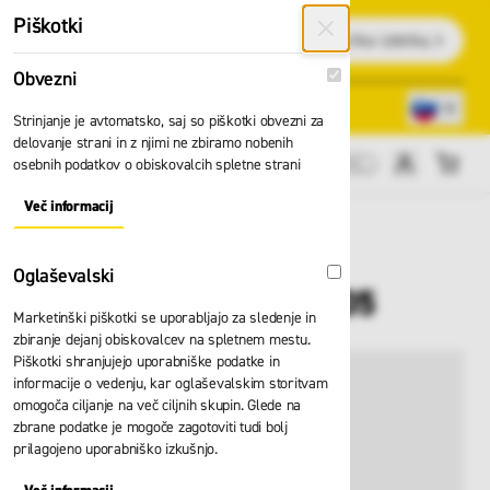
Preskoči na vsebino
Piškotki
Išči
Obvezni
Obvezni
Lokacije trgovin
080 22 75
Strinjanje je avtomatsko, saj so piškotki obvezni za
delovanje strani in z njimi ne zbiramo nobenih
osebnih podatkov o obiskovalcih spletne strani
Cene brez DDV
Več informacij
About "Obvezni" Cookie Group
Majica dolg rokav
Oglaševalski
Oglaševalski
Stedman Clive 110.05
Marketinški piškotki se uporabljajo za sledenje in
zbiranje dejanj obiskovalcev na spletnem mestu.
Piškotki shranjujejo uporabniške podatke in
informacije o vedenju, kar oglaševalskim storitvam
omogoča ciljanje na več ciljnih skupin. Glede na
zbrane podatke je mogoče zagotoviti tudi bolj
prilagojeno uporabniško izkušnjo.