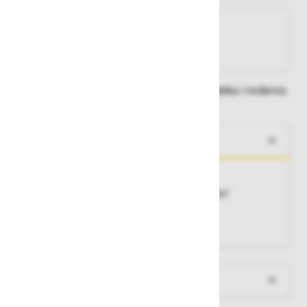
Na zalogi
Na zalogi v eni ali več trgovinah
Na zalogi pri proizvajalcu
Dobavne roke lahko preverite po dodajanju izdelka v košarico.
O izdelku
Dolgi rokavi, okrogel ovratnik
Material:
95% bombaž, 5% elastan - 170 g/m²
Barva:
temno siva
Velikosti:
S-2XL
Več informacij