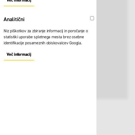
Več informacij
About "Oglaševalski" Cookie Group
Analitični
Analitični
Niz piškotkov za zbiranje informacij in poročanje o
statistiki uporabe spletnega mesta brez osebne
identifikacije posameznih obiskovalcev Googla.
Več informacij
About "Analitični" Cookie Group
Št. artikla:
124807
OUTLET