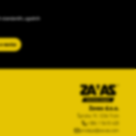
h standardih, ugodnih
 e-novice
Zavas d.o.o.
Špruha 19, 1236 Trzin
+386 1 5610 420
prodaja@zavas.com