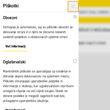
Preskoči na vsebino
Piškotki
Obvezni
Obvezni
Strinjanje je avtomatsko, saj so piškotki obvezni za
GLAVNI MENI
Vsi izdelki
IZDELKI V AKCIJI
Zad
delovanje strani in z njimi ne zbiramo nobenih
osebnih podatkov o obiskovalcih spletne strani
Domov
Lestev Zarges ZAP Master max S 41444
Nazaj
Več informacij
About "Obvezni" Cookie Group
Oglaševalski
Oglaševalski
Marketinški piškotki se uporabljajo za sledenje in
zbiranje dejanj obiskovalcev na spletnem mestu.
Piškotki shranjujejo uporabniške podatke in
informacije o vedenju, kar oglaševalskim storitvam
omogoča ciljanje na več ciljnih skupin. Glede na
zbrane podatke je mogoče zagotoviti tudi bolj
prilagojeno uporabniško izkušnjo.