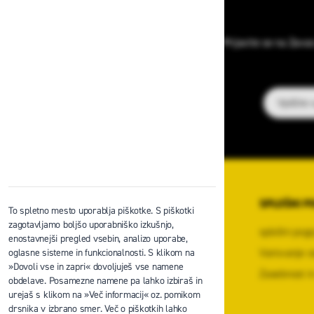
Prijavite se na Zava
E-poštni na
O PODJETJU
SPLOŠNI P
To spletno mesto uporablja piškotke. S piškotki
zagotavljamo boljšo uporabniško izkušnjo,
O podjetju
splošni pogo
enostavnejši pregled vsebin, analizo uporabe,
Kontaktni center podjetja
Varovanje o
oglasne sisteme in funkcionalnosti. S klikom na
»Dovoli vse in zapri« dovoljuješ vse namene
Center za varno delo na višini
Zasebnost in
obdelave. Posamezne namene pa lahko izbiraš in
Zaposlitev
urejaš s klikom na »Več informacij« oz. pomikom
drsnika v izbrano smer. Več o piškotkih lahko