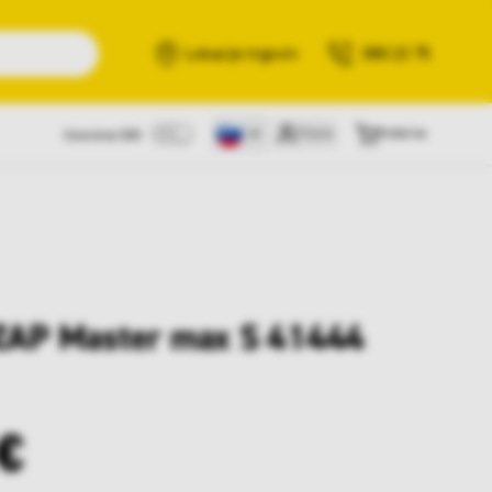
Išči
Lokacije trgovin
080 22 75
Prijava
Košarica
Cene brez DDV
 ZAP Master max S 41444
€