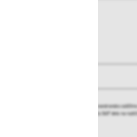
O izdelku
Več informacij
Lestev s prostornim podestom, robustno vsestransko zaščitno
optimalno varnost. Uporabnikom omogoča 360° delo na različn