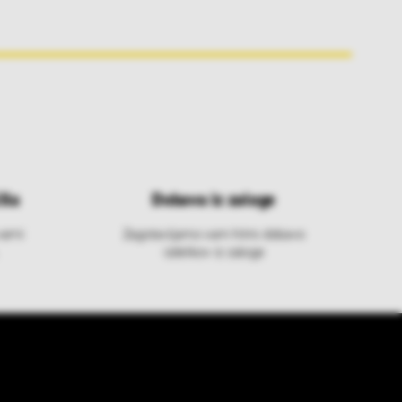
ila
Dobava iz zaloge
varni
Zagotavljamo vam hitro dobavo
izdelkov iz zaloge