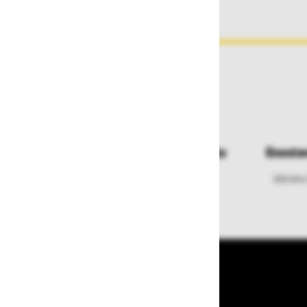
Dostava in prevzemna mesta
Enosta
Izberite način dostave ali
Izbrano
najbližje prevzemno mesto