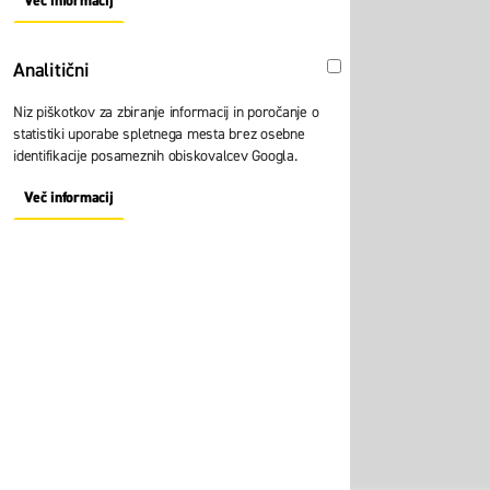
Več informacij
About "Oglaševalski" Cookie Group
Analitični
Analitični
Niz piškotkov za zbiranje informacij in poročanje o
statistiki uporabe spletnega mesta brez osebne
identifikacije posameznih obiskovalcev Googla.
Več informacij
About "Analitični" Cookie Group