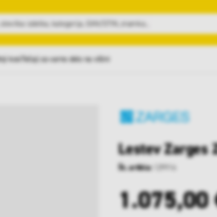
nji kosi
Tečaji za varno delo na višini
Lestev Zarges
Št. artikla:
129916
1.075,00 