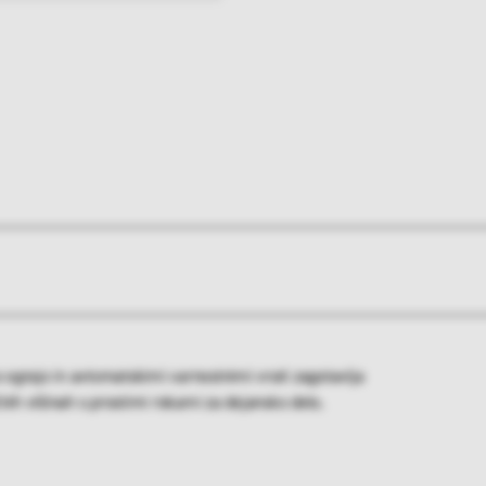
 ograjo in avtomatskimi varnostnimi vrati zagotavlja
ih višinah s prostimi rokami za dejansko delo.