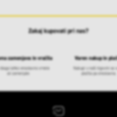
Zakaj kupovati pri nas?
vna zamenjava in vračila
Varen nakup in plač
 blago lahko ensotavno vrnete
Nakupi v naši trgovini so 
ali zamenjate
plačila pa enostavna.