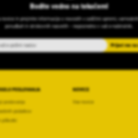
Bodite vedno na tekočem!
s novice in prejmite informacije o novostih v zaščitni opremi, varnostni
ponudbah in strokovnih nasvetih – neposredno v vaš e-nabiralnik.
slov
Prijavi me na
OGOJI POSLOVANJA
NOVICE
ji poslovanja
Vse novice
sebnih podatkov
 piškotki