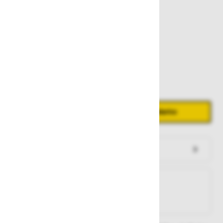
419,00 €
Zaloga
Količina
Zmanjšaj količino
Povečaj količino
−
+
Dodaj v košarico
Preveri zalogo po trgovinah
Na zalogi
Na zalogi v eni ali več trgovinah
Na zalogi pri proizvajalcu