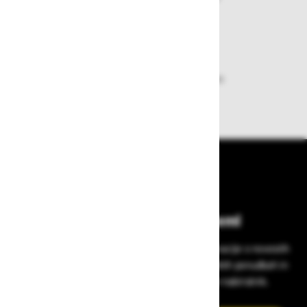
plačila pa enostavna.
Dobava iz zaloge
Zagotavljamo vam hitro dobavo
izdelkov iz zaloge
Bodite vedno na tekočem!
Prijavite se na Zavas novice in prejmite informacije o novostih
v zaščitni opremi, varnostnih standardih, ugodnih ponudbah in
strokovnih nasvetih – neposredno v vaš e-nabiralnik.