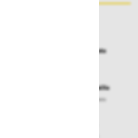
Zakaj kupovati pri nas?
Dostava in prevzemna mesta
Izberite način dostave ali
najbližje prevzemno mesto
Enostavna zamenjava in vračila
Izbrano blago lahko ensotavno vrnete
ali zamenjate
Varen nakup in plačila
Nakupi v naši trgovini so varni