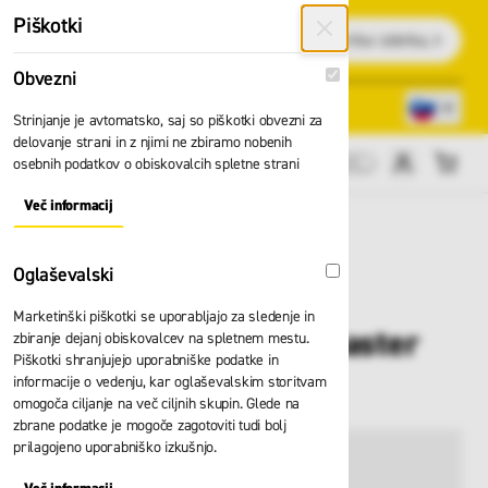
Preskoči na vsebino
Piškotki
Išči
Obvezni
Obvezni
Lokacije trgovin
080 22 75
Strinjanje je avtomatsko, saj so piškotki obvezni za
delovanje strani in z njimi ne zbiramo nobenih
osebnih podatkov o obiskovalcih spletne strani
Cene brez DDV
Več informacij
About "Obvezni" Cookie Group
Oglaševalski
Oglaševalski
Marketinški piškotki se uporabljajo za sledenje in
Lestev Zarges Skymaster
zbiranje dejanj obiskovalcev na spletnem mestu.
Piškotki shranjujejo uporabniške podatke in
DX 44841
informacije o vedenju, kar oglaševalskim storitvam
omogoča ciljanje na več ciljnih skupin. Glede na
zbrane podatke je mogoče zagotoviti tudi bolj
prilagojeno uporabniško izkušnjo.