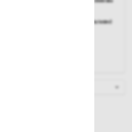
Dolžina kot 2-delna prislonska lestev in kot dvokraka
lestev z natičnim delom [m]
: 5,25
Dolžina zložene lestve [m]
: 3,26
Najvišja delovna višina (kot trojna prislonska lestev)
[m]:
7,90
Število klinov
: 3 x 11
Prekrivanje
: 4/3
Višina stranice [mm]
: 85
Stabilnostni drog [m]
: 1,00
Teža [kg]
: 22,2
Več informacij