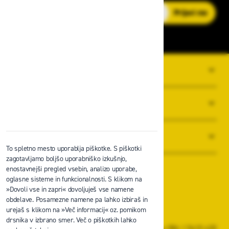
E-poštni naslov
Prijavi me
O PODJETJU
SPLOŠNI POGOJI POSLOVANJA
NOVICE
To spletno mesto uporablja piškotke. S piškotki
zagotavljamo boljšo uporabniško izkušnjo,
enostavnejši pregled vsebin, analizo uporabe,
oglasne sisteme in funkcionalnosti. S klikom na
»Dovoli vse in zapri« dovoljuješ vse namene
obdelave. Posamezne namene pa lahko izbiraš in
Zavas d.o.o.
urejaš s klikom na »Več informacij« oz. pomikom
Špruha 19, 1236 Trzin
drsnika v izbrano smer. Več o piškotkih lahko
+386 1 5610 420