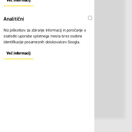
Več informacij
About "Oglaševalski" Cookie Group
Analitični
Analitični
Niz piškotkov za zbiranje informacij in poročanje o
statistiki uporabe spletnega mesta brez osebne
identifikacije posameznih obiskovalcev Googla.
Več informacij
About "Analitični" Cookie Group
Št. artikla:
108763