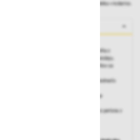
Dobavne roke lahko preverite po dodajanju izdelka v košarico.
O izdelku
Veliko funkcionalnosti za malo denarja
• Stabilen trikoten klin iz ekstrudiranega profila z
vodoravno pohodno površino v delovnem položaju.
• Stranice iz aluminijastih ekstrudiranih profilov za
največjo stabilnost.
• Zamenljive zaključne plastične kapice za nedrsečo
stojo.
• Zveza klin-stranica s pomočjo zelo čvrstega
kakovostnega priviha ZARGES.
• Varovanje razpona z zelo čvrstim trakom iz perlona z
všitim pritrdilnim trakom.
Dolžina raztegnjene lestve [m]
: 7,20