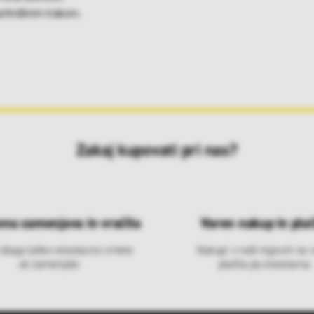
ritrdilnim trakom.
Zakaj kupovati pri nas?
vna zamenjava in vračila
Varen nakup in plač
 blago lahko ensotavno vrnete
Nakupi v naši trgovini so 
ali zamenjate
plačila pa enostavna.