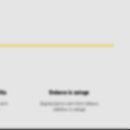
ila
Dobava iz zaloge
varni
Zagotavljamo vam hitro dobavo
izdelkov iz zaloge