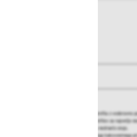
O izdelku
Več informacij
Veliko funkcionalnosti za malo denarja
-Stabilen trikoten klin iz ekstrudiranega profila z vodoravno
-Stranice iz aluminijastih ekstrudiranih profilov za največjo st
-Zamenljive zaključne plastične kapice za nedrsečo stojo.
-Zveza klin-stranica s pomočjo zelo čvrstega kakovostnega p