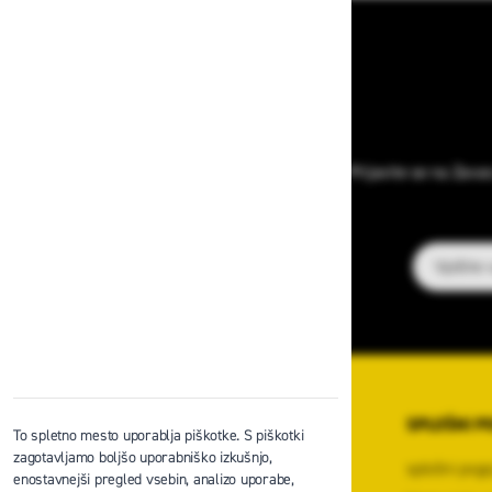
Prijavite se na Zava
E-poštni na
O PODJETJU
SPLOŠNI P
To spletno mesto uporablja piškotke. S piškotki
zagotavljamo boljšo uporabniško izkušnjo,
O podjetju
splošni pogo
enostavnejši pregled vsebin, analizo uporabe,