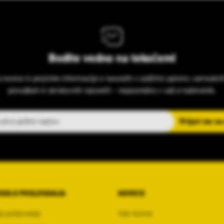
Bodite vedno na tekočem!
s novice in prejmite informacije o novostih v zaščitni opremi, varnostni
ponudbah in strokovnih nasvetih – neposredno v vaš e-nabiralnik.
slov
Prijavi me na
OGOJI POSLOVANJA
NOVICE
ji poslovanja
Vse novice