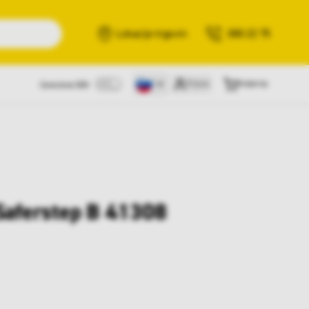
Išči
Lokacije trgovin
080 22 75
Prijava
Košarica
Cene brez DDV
Saferstep B 41308