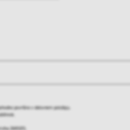
 pohodno površino v delovnem položaju.
abilnost.
riviha ZARGES.