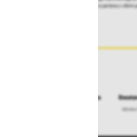
-Varovanje vzpona z zelo čvrstim trakom iz perlona z všitim p
Dostava in prevzemna mesta
Enosta
Izberite način dostave ali
Izbrano
najbližje prevzemno mesto