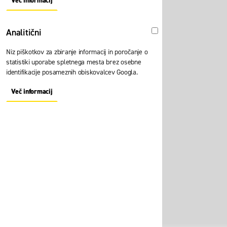
Več informacij
About "Oglaševalski" Cookie Group
Analitični
Analitični
Niz piškotkov za zbiranje informacij in poročanje o
statistiki uporabe spletnega mesta brez osebne
identifikacije posameznih obiskovalcev Googla.
Več informacij
About "Analitični" Cookie Group