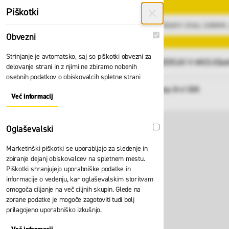
Preskoči na vsebino
Piškotki
Obvezni
Obvezni
Strinjanje je avtomatsko, saj so piškotki obvezni za
GLAVNI MENI
Vsi izdelki
IZDELKI V AKCIJI
Zad
delovanje strani in z njimi ne zbiramo nobenih
osebnih podatkov o obiskovalcih spletne strani
Domov
Lestev Zarges Saferstep B 41308
Nazaj
Več informacij
About "Obvezni" Cookie Group
Oglaševalski
Oglaševalski
Marketinški piškotki se uporabljajo za sledenje in
zbiranje dejanj obiskovalcev na spletnem mestu.
Piškotki shranjujejo uporabniške podatke in
informacije o vedenju, kar oglaševalskim storitvam
omogoča ciljanje na več ciljnih skupin. Glede na
zbrane podatke je mogoče zagotoviti tudi bolj
prilagojeno uporabniško izkušnjo.