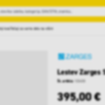
nji kosi
Tečaji za varno delo na višini
Lestev Zarges 
Št. artikla:
103458
395,00 €