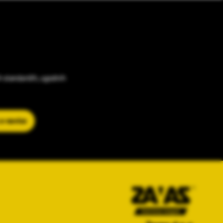
h standardih, ugodnih
 e-novice