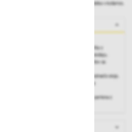
Dobavne roke lahko preverite po dodajanju izdelka v košarico.
O izdelku
Veliko funkcionalnosti za malo denarja
-Stabilen trikoten klin iz ekstrudiranega profila z
vodoravno pohodno površino v delovnem položaju.
-Stranice iz aluminijastih ekstrudiranih profilov za
največjo stabilnost.
-Zamenljive zaključne plastične kapice za nedrsečo stojo.
-Zveza klin-stranica s pomočjo zelo čvrstega
kakovostnega priviha ZARGES.
-Varovanje vzpona z zelo čvrstim trakom iz perlona z
všitim pritrdilnim trakom.
Več informacij