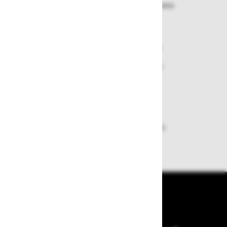
Izbrano blago lahko ensotavno vrnete
ali zamenjate
Varen nakup in plačila
Nakupi v naši trgovini so varni
plačila pa enostavna.
Dobava iz zaloge
Zagotavljamo vam hitro dobavo
izdelkov iz zaloge