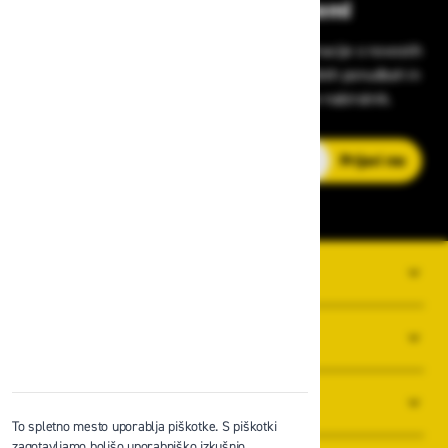
Bodite vedno na tekočem!
Prijavite se na Zavas novice in prejmite informacije o novostih
v zaščitni opremi, varnostnih standardih, ugodnih ponudbah in
strokovnih nasvetih – neposredno v vaš e-nabiralnik.
E-poštni naslov
Prijavi me
O PODJETJU
SPLOŠNI POGOJI POSLOVANJA
NOVICE
To spletno mesto uporablja piškotke. S piškotki
zagotavljamo boljšo uporabniško izkušnjo,