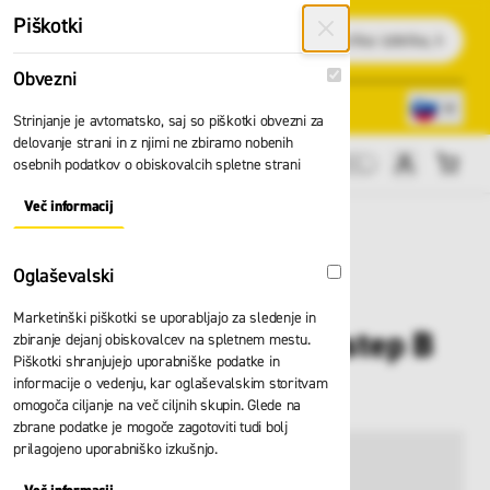
Preskoči na vsebino
Piškotki
Išči
Obvezni
Obvezni
Lokacije trgovin
080 22 75
Strinjanje je avtomatsko, saj so piškotki obvezni za
delovanje strani in z njimi ne zbiramo nobenih
osebnih podatkov o obiskovalcih spletne strani
Cene brez DDV
Več informacij
About "Obvezni" Cookie Group
Oglaševalski
Oglaševalski
Marketinški piškotki se uporabljajo za sledenje in
Lestev Zarges Saferstep B
zbiranje dejanj obiskovalcev na spletnem mestu.
Piškotki shranjujejo uporabniške podatke in
41303
informacije o vedenju, kar oglaševalskim storitvam
omogoča ciljanje na več ciljnih skupin. Glede na
zbrane podatke je mogoče zagotoviti tudi bolj
prilagojeno uporabniško izkušnjo.