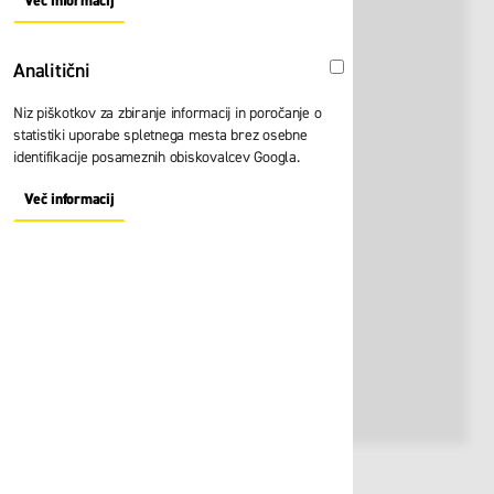
Več informacij
About "Oglaševalski" Cookie Group
Analitični
Analitični
Niz piškotkov za zbiranje informacij in poročanje o
statistiki uporabe spletnega mesta brez osebne
identifikacije posameznih obiskovalcev Googla.
Več informacij
About "Analitični" Cookie Group
Št. artikla:
110561