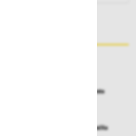
Zakaj kupovati pri nas?
Dostava in prevzemna mesta
Izberite način dostave ali
najbližje prevzemno mesto
Enostavna zamenjava in vračila