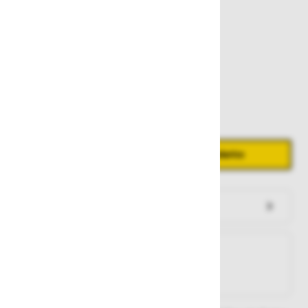
188,60 €
Zaloga
Količina
Zmanjšaj količino
Povečaj količino
−
+
Dodaj v košarico
Preveri zalogo po trgovinah
Na zalogi
Na zalogi v eni ali več trgovinah
Na zalogi pri proizvajalcu