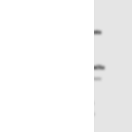
Zakaj kupovati pri nas?
Dostava in prevzemna mesta
Izberite način dostave ali
najbližje prevzemno mesto
Enostavna zamenjava in vračila
Izbrano blago lahko ensotavno vrnete
ali zamenjate
Varen nakup in plačila
Nakupi v naši trgovini so varni
plačila pa enostavna.