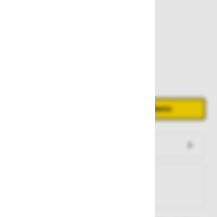
1.392,00 €
Zaloga
Količina
Zmanjšaj količino
Povečaj količino
−
+
Dodaj v košarico
Preveri zalogo po trgovinah
Na zalogi
Na zalogi v eni ali več trgovinah
Na zalogi pri proizvajalcu