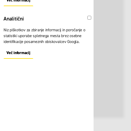
Več informacij
About "Oglaševalski" Cookie Group
Analitični
Analitični
Niz piškotkov za zbiranje informacij in poročanje o
statistiki uporabe spletnega mesta brez osebne
identifikacije posameznih obiskovalcev Googla.
Več informacij
About "Analitični" Cookie Group
Št. artikla:
116017