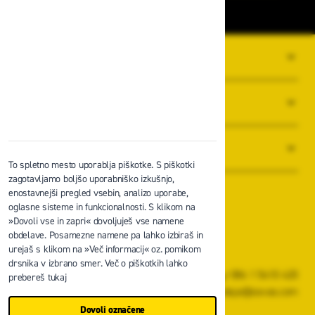
O PODJETJU
SPLOŠNI POGOJI POSLOVANJA
NOVICE
To spletno mesto uporablja piškotke. S piškotki
zagotavljamo boljšo uporabniško izkušnjo,
enostavnejši pregled vsebin, analizo uporabe,
oglasne sisteme in funkcionalnosti. S klikom na
»Dovoli vse in zapri« dovoljuješ vse namene
obdelave. Posamezne namene pa lahko izbiraš in
Zavas d.o.o.
urejaš s klikom na »Več informacij« oz. pomikom
Špruha 19, 1236 Trzin
drsnika v izbrano smer. Več o piškotkih lahko
+386 1 5610 420
prebereš tukaj
prodaja@zavas.com
Dovoli označene