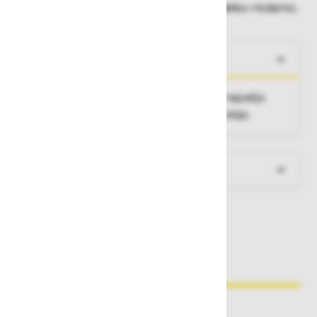
Dobavne roke lahko preverite po dodajanju izdelka v košarico.
O izdelku
Priročna rešitev za delo na velikih višinah z največjo
širino lestve za udobno vzpenjanje in varno stojo.
Več informacij