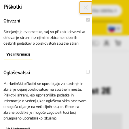
Preskoči na vsebino
Piškotki
Išči
Obvezni
Obvezni
Lokacije trgovin
080 22 75
Strinjanje je avtomatsko, saj so piškotki obvezni za
delovanje strani in z njimi ne zbiramo nobenih
osebnih podatkov o obiskovalcih spletne strani
Cene brez DDV
Več informacij
About "Obvezni" Cookie Group
Oglaševalski
Oglaševalski
Marketinški piškotki se uporabljajo za sledenje in
Lestev Zarges Everest 2E
zbiranje dejanj obiskovalcev na spletnem mestu.
Piškotki shranjujejo uporabniške podatke in
40217
informacije o vedenju, kar oglaševalskim storitvam
omogoča ciljanje na več ciljnih skupin. Glede na
zbrane podatke je mogoče zagotoviti tudi bolj
prilagojeno uporabniško izkušnjo.