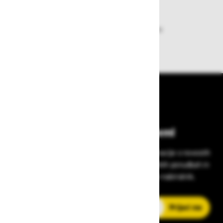
Dobava iz zaloge
Zagotavljamo vam hitro dobavo
izdelkov iz zaloge
Bodite vedno na tekočem!
Prijavite se na Zavas novice in prejmite informacije o novostih
v zaščitni opremi, varnostnih standardih, ugodnih ponudbah in
strokovnih nasvetih – neposredno v vaš e-nabiralnik.
E-poštni naslov
Prijavi me