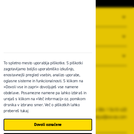
O PODJETJU
SPLOŠNI POGOJI POSLOVANJA
NOVICE
To spletno mesto uporablja piškotke. S piškotki
zagotavljamo boljšo uporabniško izkušnjo,
enostavnejši pregled vsebin, analizo uporabe,
oglasne sisteme in funkcionalnosti. S klikom na
»Dovoli vse in zapri« dovoljuješ vse namene
obdelave. Posamezne namene pa lahko izbiraš in
Zavas d.o.o.
urejaš s klikom na »Več informacij« oz. pomikom
Špruha 19, 1236 Trzin
drsnika v izbrano smer. Več o piškotkih lahko
+386 1 5610 420
prebereš tukaj
prodaja@zavas.com
Dovoli označene