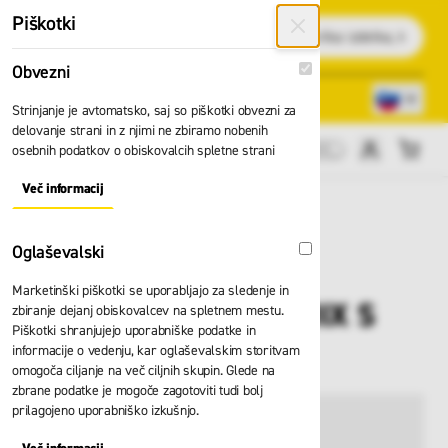
Preskoči na vsebino
Piškotki
Išči
Obvezni
Obvezni
Lokacije trgovin
080 22 75
Strinjanje je avtomatsko, saj so piškotki obvezni za
delovanje strani in z njimi ne zbiramo nobenih
osebnih podatkov o obiskovalcih spletne strani
Cene brez DDV
Več informacij
About "Obvezni" Cookie Group
Oglaševalski
Oglaševalski
Marketinški piškotki se uporabljajo za sledenje in
Lestev Zarges EFAMIX S
zbiranje dejanj obiskovalcev na spletnem mestu.
Piškotki shranjujejo uporabniške podatke in
40432
informacije o vedenju, kar oglaševalskim storitvam
omogoča ciljanje na več ciljnih skupin. Glede na
zbrane podatke je mogoče zagotoviti tudi bolj
prilagojeno uporabniško izkušnjo.