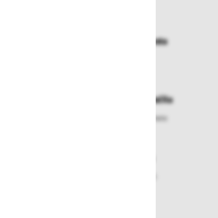
Dostava in prevzemna mesta
Izberite način dostave ali
najbližje prevzemno mesto
Enostavna zamenjava in vračila
Izbrano blago lahko ensotavno vrnete
ali zamenjate
Varen nakup in plačila
Nakupi v naši trgovini so varni
plačila pa enostavna.
Dobava iz zaloge