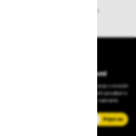
Zagotavljamo vam hitro dobavo
izdelkov iz zaloge
Bodite vedno na tekočem!
Prijavite se na Zavas novice in prejmite informacije o novostih
v zaščitni opremi, varnostnih standardih, ugodnih ponudbah in
strokovnih nasvetih – neposredno v vaš e-nabiralnik.
E-poštni naslov
Prijavi me