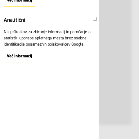
Več informacij
About "Oglaševalski" Cookie Group
Analitični
Analitični
Niz piškotkov za zbiranje informacij in poročanje o
statistiki uporabe spletnega mesta brez osebne
identifikacije posameznih obiskovalcev Googla.
Več informacij
About "Analitični" Cookie Group
Št. artikla:
109484