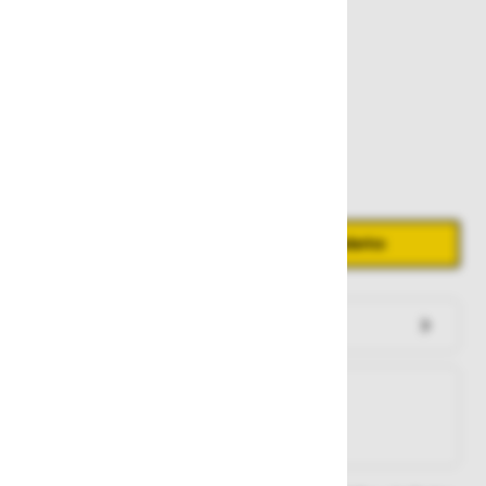
336,00 €
Zaloga
Količina
Zmanjšaj količino
Povečaj količino
−
+
Dodaj v košarico
Preveri zalogo po trgovinah
Na zalogi
Na zalogi v eni ali več trgovinah
Na zalogi pri proizvajalcu