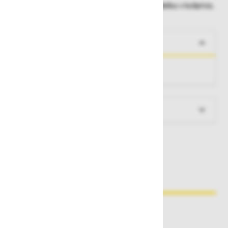
Dobavne roke lahko preverite po dodajanju izdelka v košarico.
O izdelku
Posebne lestve za delo pod napetostjo
Več informacij
Zakaj kupovati pri nas?