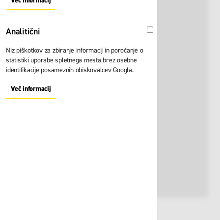
Več informacij
About "Oglaševalski" Cookie Group
Analitični
Analitični
Niz piškotkov za zbiranje informacij in poročanje o
statistiki uporabe spletnega mesta brez osebne
identifikacije posameznih obiskovalcev Googla.
Več informacij
About "Analitični" Cookie Group
Št. artikla:
109483