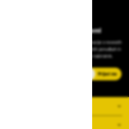
Bodite vedno na tekočem!
Prijavite se na Zavas novice in prejmite informacije o novostih
v zaščitni opremi, varnostnih standardih, ugodnih ponudbah in
strokovnih nasvetih – neposredno v vaš e-nabiralnik.
E-poštni naslov
Prijavi me
O PODJETJU
SPLOŠNI POGOJI POSLOVANJA