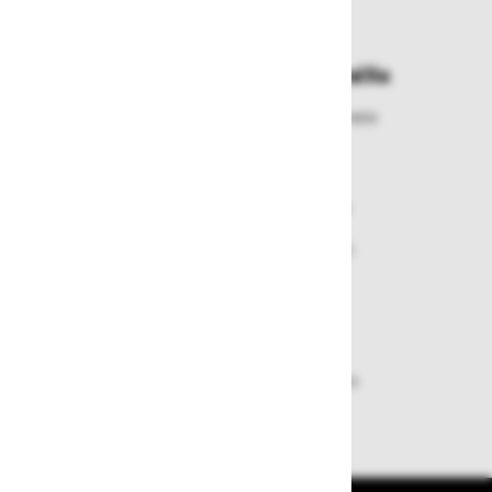
najbližje prevzemno mesto
Enostavna zamenjava in vračila
Izbrano blago lahko ensotavno vrnete
ali zamenjate
Varen nakup in plačila
Nakupi v naši trgovini so varni
plačila pa enostavna.
Dobava iz zaloge
Zagotavljamo vam hitro dobavo
izdelkov iz zaloge