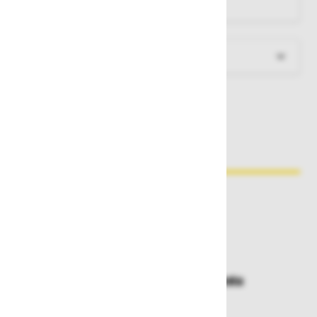
- teža: 6,0 kg
Več informacij
Zakaj kupovati pri nas?
Dostava in prevzemna mesta
Izberite način dostave ali