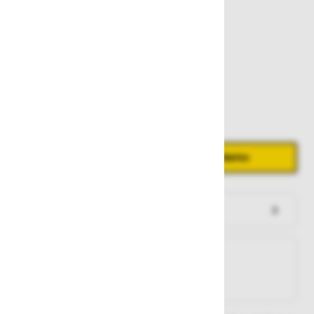
299,00 €
Zaloga
Količina
Zmanjšaj količino
Povečaj količino
−
+
Dodaj v košarico
Preveri zalogo po trgovinah
Na zalogi
Na zalogi v eni ali več trgovinah
Na zalogi pri proizvajalcu