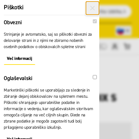
Preskoči na vsebino
Piškotki
Išči
Obvezni
Obvezni
Lokacije trgovin
080 22 75
Strinjanje je avtomatsko, saj so piškotki obvezni za
delovanje strani in z njimi ne zbiramo nobenih
osebnih podatkov o obiskovalcih spletne strani
Cene brez DDV
Več informacij
About "Obvezni" Cookie Group
Oglaševalski
Oglaševalski
Marketinški piškotki se uporabljajo za sledenje in
Lestev Zarges EFAMIX S
zbiranje dejanj obiskovalcev na spletnem mestu.
Piškotki shranjujejo uporabniške podatke in
40431
informacije o vedenju, kar oglaševalskim storitvam
omogoča ciljanje na več ciljnih skupin. Glede na
zbrane podatke je mogoče zagotoviti tudi bolj
prilagojeno uporabniško izkušnjo.