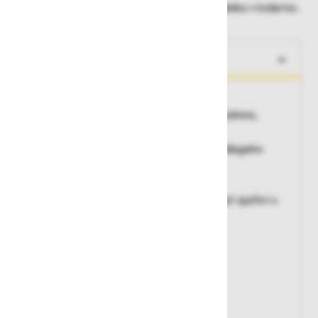
Dobavne roke lahko preverite po dodajanju izdelka v košarico.
O izdelku
Posebne lestve za delo pod napetostjo
- aluminijaste stopnice širine 80 mm s protizdrsno,
nazobčano površino
- platforma velikosti 250 mm x 250 mm z odlagalno
posodo na vrhu
- debelina zložene lestve le 8,8 cm.
- primerna za delo pod napetostjo zahvaljujoč ojačitvi s
steklenimi vlakni
- dolžina raztegnjene lestve: 1,40 m
- dolžina zložene lestve: 0,68 m
- najvišja delovna višina: cca 2,70 m
- število klinov: 3
- višina klina / opore: 50 / 50 mm