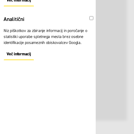
Več informacij
About "Oglaševalski" Cookie Group
Analitični
Analitični
Niz piškotkov za zbiranje informacij in poročanje o
statistiki uporabe spletnega mesta brez osebne
identifikacije posameznih obiskovalcev Googla.
Več informacij
About "Analitični" Cookie Group
Št. artikla:
103456