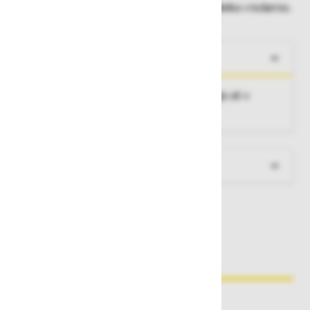
Dobavne roke lahko preverite po dodajanju izdelka v košarico.
O izdelku
Posebna lestev za delo pod visoko napetostjo ali v
kemični industriji.
Več informacij