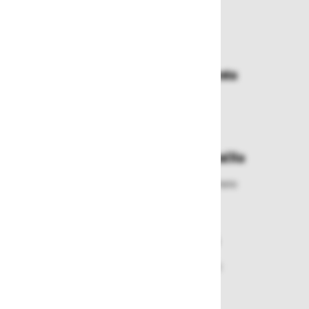
Zakaj kupovati pri nas?
Dostava in prevzemna mesta
Izberite način dostave ali
najbližje prevzemno mesto
Enostavna zamenjava in vračila
Izbrano blago lahko ensotavno vrnete
ali zamenjate
Varen nakup in plačila
Nakupi v naši trgovini so varni
plačila pa enostavna.