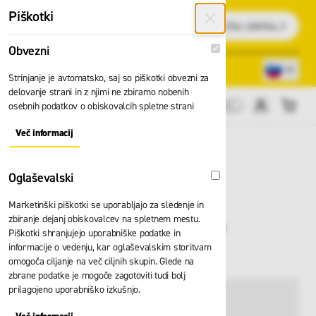
Preskoči na vsebino
Piškotki
Išči
Obvezni
Obvezni
Lokacije trgovin
080 22 75
Strinjanje je avtomatsko, saj so piškotki obvezni za
delovanje strani in z njimi ne zbiramo nobenih
osebnih podatkov o obiskovalcih spletne strani
Cene brez DDV
Več informacij
About "Obvezni" Cookie Group
Oglaševalski
Oglaševalski
Marketinški piškotki se uporabljajo za sledenje in
Lestev Zarges EFA L
zbiranje dejanj obiskovalcev na spletnem mestu.
Piškotki shranjujejo uporabniške podatke in
41255
informacije o vedenju, kar oglaševalskim storitvam
omogoča ciljanje na več ciljnih skupin. Glede na
zbrane podatke je mogoče zagotoviti tudi bolj
prilagojeno uporabniško izkušnjo.