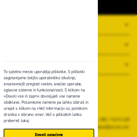
O PODJETJU
SPLOŠNI POGOJI POSLOVANJA
NOVICE
To spletno mesto uporablja piškotke. S piškotki
zagotavljamo boljšo uporabniško izkušnjo,
enostavnejši pregled vsebin, analizo uporabe,
oglasne sisteme in funkcionalnosti. S klikom na
»Dovoli vse in zapri« dovoljuješ vse namene
obdelave. Posamezne namene pa lahko izbiraš in
Zavas d.o.o.
urejaš s klikom na »Več informacij« oz. pomikom
Špruha 19, 1236 Trzin
drsnika v izbrano smer. Več o piškotkih lahko
+386 1 5610 420
prebereš tukaj
prodaja@zavas.com
Dovoli označene