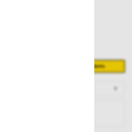
728,00 €
Zaloga
Količina
Zmanjšaj količino
Povečaj količino
−
+
Dodaj v košarico
Preveri zalogo po trgovinah
Na zalogi
Na zalogi v eni ali več trgovinah
Na zalogi pri proizvajalcu