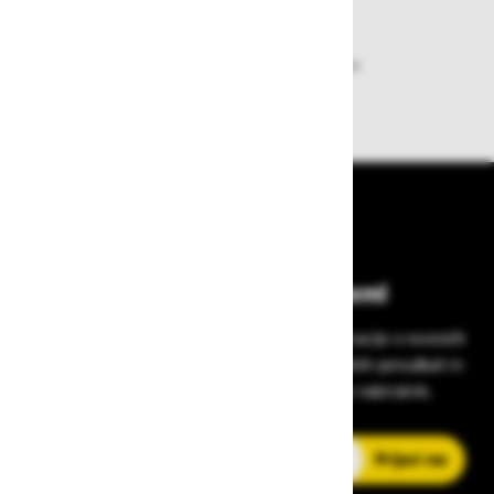
Dobava iz zaloge
Zagotavljamo vam hitro dobavo
izdelkov iz zaloge
Bodite vedno na tekočem!
Prijavite se na Zavas novice in prejmite informacije o novostih
v zaščitni opremi, varnostnih standardih, ugodnih ponudbah in
strokovnih nasvetih – neposredno v vaš e-nabiralnik.
E-poštni naslov
Prijavi me