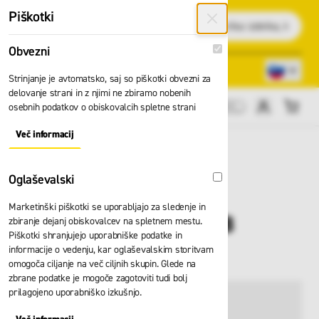
Preskoči na vsebino
Piškotki
Išči
Obvezni
Obvezni
Lokacije trgovin
080 22 75
Strinjanje je avtomatsko, saj so piškotki obvezni za
delovanje strani in z njimi ne zbiramo nobenih
osebnih podatkov o obiskovalcih spletne strani
Cene brez DDV
Več informacij
About "Obvezni" Cookie Group
Oglaševalski
Oglaševalski
Marketinški piškotki se uporabljajo za sledenje in
Lestev Zarges Coni B
zbiranje dejanj obiskovalcev na spletnem mestu.
Piškotki shranjujejo uporabniške podatke in
40274
informacije o vedenju, kar oglaševalskim storitvam
omogoča ciljanje na več ciljnih skupin. Glede na
zbrane podatke je mogoče zagotoviti tudi bolj
prilagojeno uporabniško izkušnjo.