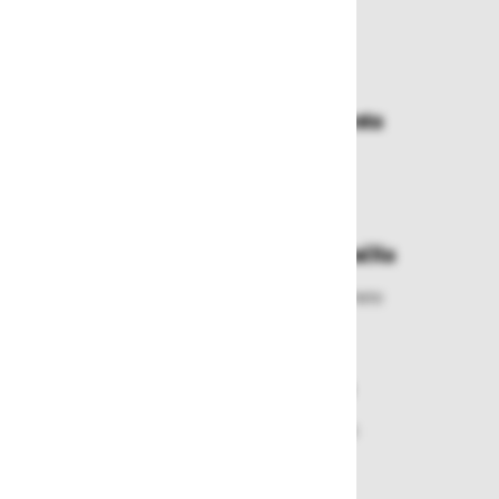
Zakaj kupovati pri nas?
Dostava in prevzemna mesta
Izberite način dostave ali
najbližje prevzemno mesto
Enostavna zamenjava in vračila
Izbrano blago lahko ensotavno vrnete
ali zamenjate
Varen nakup in plačila
Nakupi v naši trgovini so varni
plačila pa enostavna.