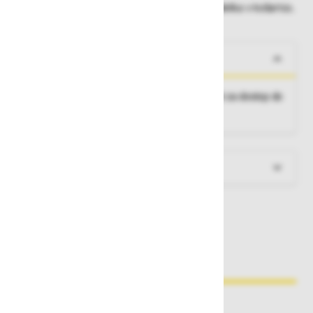
Dobavne roke lahko preverite po dodajanju izdelka v košarico.
O izdelku
Robljena dvostransko pohodna lestev s klini za dostop do
velikih višin.
Več informacij