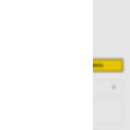
286,00 €
Zaloga
Količina
Zmanjšaj količino
Povečaj količino
−
+
Dodaj v košarico
Preveri zalogo po trgovinah
Na zalogi
Na zalogi v eni ali več trgovinah
Na zalogi pri proizvajalcu