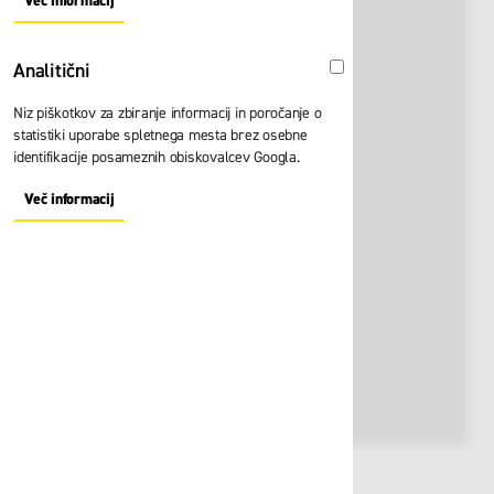
Več informacij
About "Oglaševalski" Cookie Group
Analitični
Analitični
Niz piškotkov za zbiranje informacij in poročanje o
statistiki uporabe spletnega mesta brez osebne
identifikacije posameznih obiskovalcev Googla.
Več informacij
About "Analitični" Cookie Group
Št. artikla:
126837