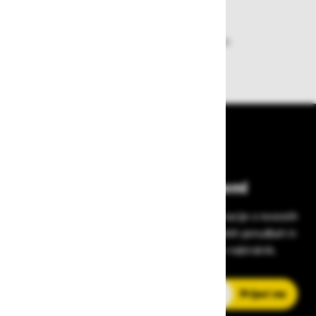
Dobava iz zaloge
Zagotavljamo vam hitro dobavo
izdelkov iz zaloge
Bodite vedno na tekočem!
Prijavite se na Zavas novice in prejmite informacije o novostih
v zaščitni opremi, varnostnih standardih, ugodnih ponudbah in
strokovnih nasvetih – neposredno v vaš e-nabiralnik.
E-poštni naslov
Prijavi me