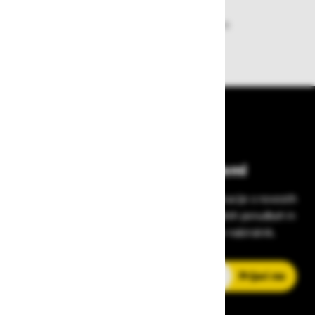
Zagotavljamo vam hitro dobavo
izdelkov iz zaloge
Bodite vedno na tekočem!
Prijavite se na Zavas novice in prejmite informacije o novostih
v zaščitni opremi, varnostnih standardih, ugodnih ponudbah in
strokovnih nasvetih – neposredno v vaš e-nabiralnik.
E-poštni naslov
Prijavi me