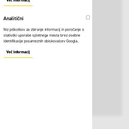
Več informacij
About "Oglaševalski" Cookie Group
Analitični
Analitični
Niz piškotkov za zbiranje informacij in poročanje o
statistiki uporabe spletnega mesta brez osebne
identifikacije posameznih obiskovalcev Googla.
Več informacij
About "Analitični" Cookie Group
Št. artikla:
118440