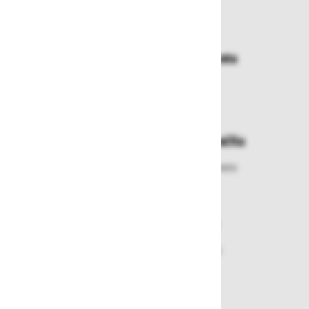
Dostava in prevzemna mesta
Izberite način dostave ali
najbližje prevzemno mesto
Enostavna zamenjava in vračila
Izbrano blago lahko ensotavno vrnete
ali zamenjate
Varen nakup in plačila
Nakupi v naši trgovini so varni
plačila pa enostavna.
Dobava iz zaloge