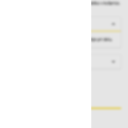
Dobavne roke lahko preverite po dodajanju izdelka v košarico.
O izdelku
Privlačno oblikovane lestve za največje udobje pri delu.
Več informacij
Zakaj kupovati pri nas?