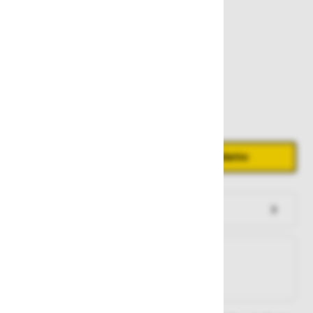
339,00 €
Zaloga
Količina
Zmanjšaj količino
Povečaj količino
−
+
Dodaj v košarico
Preveri zalogo po trgovinah
Na zalogi
Na zalogi v eni ali več trgovinah
Na zalogi pri proizvajalcu