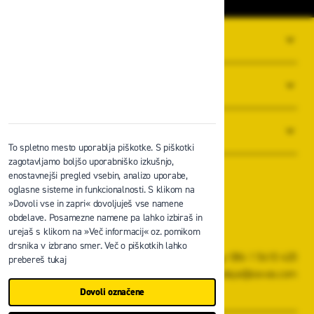
O PODJETJU
SPLOŠNI POGOJI POSLOVANJA
NOVICE
To spletno mesto uporablja piškotke. S piškotki
zagotavljamo boljšo uporabniško izkušnjo,
enostavnejši pregled vsebin, analizo uporabe,
oglasne sisteme in funkcionalnosti. S klikom na
»Dovoli vse in zapri« dovoljuješ vse namene
obdelave. Posamezne namene pa lahko izbiraš in
Zavas d.o.o.
urejaš s klikom na »Več informacij« oz. pomikom
Špruha 19, 1236 Trzin
drsnika v izbrano smer. Več o piškotkih lahko
+386 1 5610 420
prebereš tukaj
prodaja@zavas.com
Dovoli označene