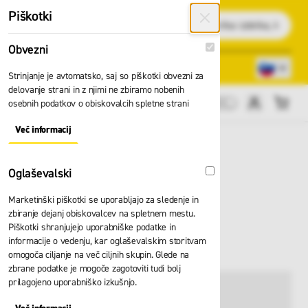
Preskoči na vsebino
Piškotki
Išči
Obvezni
Obvezni
Lokacije trgovin
080 22 75
Strinjanje je avtomatsko, saj so piškotki obvezni za
delovanje strani in z njimi ne zbiramo nobenih
osebnih podatkov o obiskovalcih spletne strani
Cene brez DDV
Več informacij
About "Obvezni" Cookie Group
Oglaševalski
Oglaševalski
Marketinški piškotki se uporabljajo za sledenje in
Lestev Zarges
zbiranje dejanj obiskovalcev na spletnem mestu.
Piškotki shranjujejo uporabniške podatke in
Comfortstep 41015
informacije o vedenju, kar oglaševalskim storitvam
omogoča ciljanje na več ciljnih skupin. Glede na
zbrane podatke je mogoče zagotoviti tudi bolj
prilagojeno uporabniško izkušnjo.