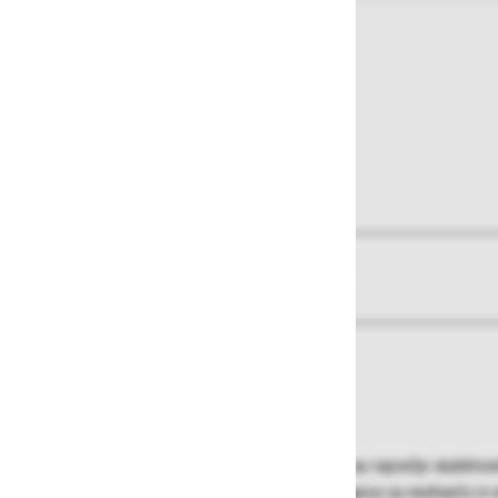
O izdelku
Več informacij
Zelo lahka in hkrati izjemno stabilna.
- Razdalja med klini 270 mm.
- Globina klina 30 mm.
- Stranici in klini iz aluminijastih profilov za največjo stabilnos
- Zamenljive 2-komponentne plastične kapice za nedrsečo in st