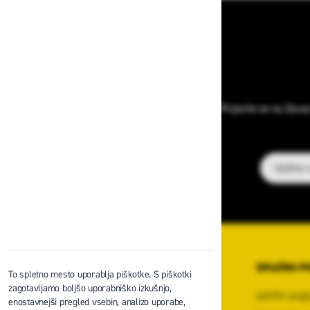
Prijavite se na Zava
E-poštni na
O PODJETJU
SPLOŠNI P
To spletno mesto uporablja piškotke. S piškotki
zagotavljamo boljšo uporabniško izkušnjo,
O podjetju
splošni pogo
enostavnejši pregled vsebin, analizo uporabe,