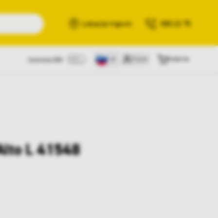
Išči
Lokacije trgovin
080 22 75
Prijava
Košarica
Cene brez DDV
Alto L 41548