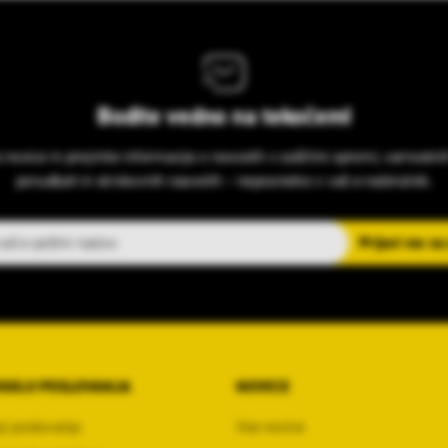
Bodite vedno na tekočem!
s novice in prejmite informacije o novostih v zaščitni opremi, varnostni
ponudbah in strokovnih nasvetih – neposredno v vaš e-nabiralnik.
slov
Prijavi me na
OGOJI POSLOVANJA
NOVICE
ji poslovanja
Vse novice