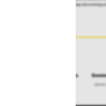
- Zveza klin-stranica s pomočjo zelo čvrstega kakovostnega 
Dostava in prevzemna mesta
Enosta
Izberite način dostave ali
Izbrano
najbližje prevzemno mesto