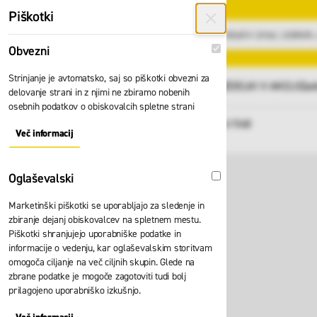
Preskoči na vsebino
Piškotki
Obvezni
Obvezni
Strinjanje je avtomatsko, saj so piškotki obvezni za
GLAVNI MENI
Vsi izdelki
IZDELKI V AKCIJI
Zad
delovanje strani in z njimi ne zbiramo nobenih
osebnih podatkov o obiskovalcih spletne strani
Domov
Lestev Zarges Alto L 41548
Nazaj
Več informacij
About "Obvezni" Cookie Group
Oglaševalski
Oglaševalski
Marketinški piškotki se uporabljajo za sledenje in
zbiranje dejanj obiskovalcev na spletnem mestu.
Piškotki shranjujejo uporabniške podatke in
informacije o vedenju, kar oglaševalskim storitvam
omogoča ciljanje na več ciljnih skupin. Glede na
zbrane podatke je mogoče zagotoviti tudi bolj
prilagojeno uporabniško izkušnjo.