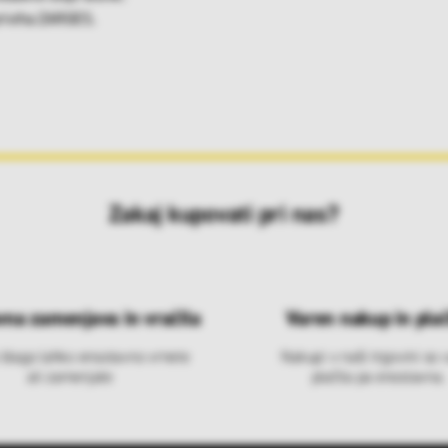
priviha ZARGES.
Zakaj kupovati pri nas?
vna zamenjava in vračila
Varen nakup in plač
 blago lahko ensotavno vrnete
Nakupi v naši trgovini so 
ali zamenjate
plačila pa enostavna.