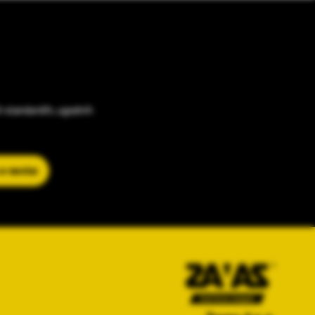
h standardih, ugodnih
 e-novice