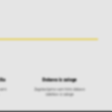
ila
Dobava iz zaloge
varni
Zagotavljamo vam hitro dobavo
izdelkov iz zaloge