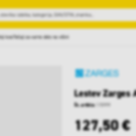
nji kosi
Tečaji za varno delo na višini
Lestev Zarges 
Št. artikla:
115999
127,50 €