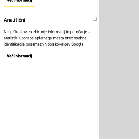
Več informacij
About "Oglaševalski" Cookie Group
Analitični
Analitični
Niz piškotkov za zbiranje informacij in poročanje o
statistiki uporabe spletnega mesta brez osebne
identifikacije posameznih obiskovalcev Googla.
Več informacij
About "Analitični" Cookie Group