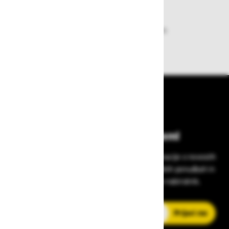
Dobava iz zaloge
Zagotavljamo vam hitro dobavo
izdelkov iz zaloge
Bodite vedno na tekočem!
Prijavite se na Zavas novice in prejmite informacije o novostih
v zaščitni opremi, varnostnih standardih, ugodnih ponudbah in
strokovnih nasvetih – neposredno v vaš e-nabiralnik.
E-poštni naslov
Prijavi me