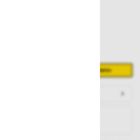
502,00 €
Zaloga
Količina
Zmanjšaj količino
Povečaj količino
−
+
Dodaj v košarico
Preveri zalogo po trgovinah
Na zalogi
Na zalogi v eni ali več trgovinah
Na zalogi pri proizvajalcu