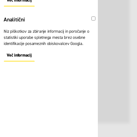
Več informacij
About "Oglaševalski" Cookie Group
Analitični
Analitični
Niz piškotkov za zbiranje informacij in poročanje o
statistiki uporabe spletnega mesta brez osebne
identifikacije posameznih obiskovalcev Googla.
Več informacij
About "Analitični" Cookie Group
Št. artikla:
123055