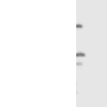
Zakaj kupovati pri nas?
Dostava in prevzemna mesta
Izberite način dostave ali
najbližje prevzemno mesto
Enostavna zamenjava in vračila
Izbrano blago lahko ensotavno vrnete
ali zamenjate
Varen nakup in plačila
Nakupi v naši trgovini so varni
plačila pa enostavna.