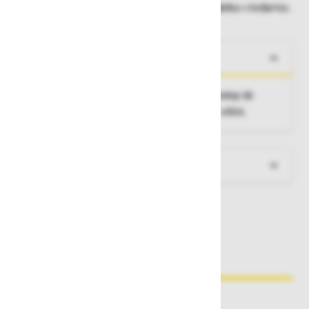
Dobavne roke lahko preverite po dodajanju izdelka v košarico.
O izdelku
Te prilagodljive lestve zagotavljajo varen dostop do
police in jih je mogoče prilagoditi zahtevani višini.
Več informacij