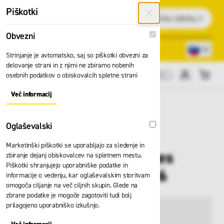
Preskoči na vsebino
Piškotki
Išči
Obvezni
Obvezni
Lokacije trgovin
080 22 75
Strinjanje je avtomatsko, saj so piškotki obvezni za
delovanje strani in z njimi ne zbiramo nobenih
osebnih podatkov o obiskovalcih spletne strani
Cene brez DDV
Več informacij
About "Obvezni" Cookie Group
Oglaševalski
Oglaševalski
Marketinški piškotki se uporabljajo za sledenje in
Lestev S kljuko Zarges
zbiranje dejanj obiskovalcev na spletnem mestu.
Piškotki shranjujejo uporabniške podatke in
Comfortstep L 41406
informacije o vedenju, kar oglaševalskim storitvam
omogoča ciljanje na več ciljnih skupin. Glede na
zbrane podatke je mogoče zagotoviti tudi bolj
prilagojeno uporabniško izkušnjo.