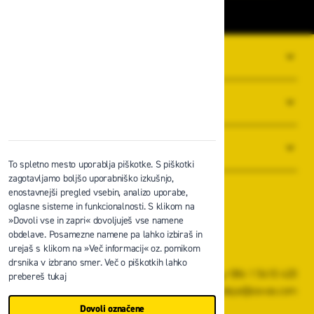
O PODJETJU
SPLOŠNI POGOJI POSLOVANJA
NOVICE
To spletno mesto uporablja piškotke. S piškotki
zagotavljamo boljšo uporabniško izkušnjo,
enostavnejši pregled vsebin, analizo uporabe,
oglasne sisteme in funkcionalnosti. S klikom na
»Dovoli vse in zapri« dovoljuješ vse namene
obdelave. Posamezne namene pa lahko izbiraš in
Zavas d.o.o.
urejaš s klikom na »Več informacij« oz. pomikom
Špruha 19, 1236 Trzin
drsnika v izbrano smer. Več o piškotkih lahko
+386 1 5610 420
prebereš tukaj
prodaja@zavas.com
Dovoli označene