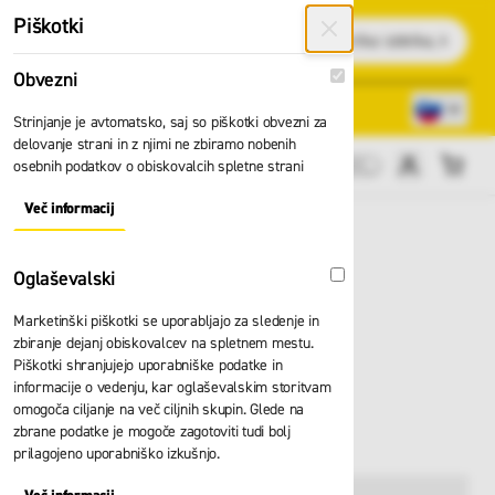
Preskoči na vsebino
Piškotki
Išči
Obvezni
Obvezni
Lokacije trgovin
080 22 75
Strinjanje je avtomatsko, saj so piškotki obvezni za
delovanje strani in z njimi ne zbiramo nobenih
osebnih podatkov o obiskovalcih spletne strani
Cene brez DDV
Več informacij
About "Obvezni" Cookie Group
Oglaševalski
Oglaševalski
Marketinški piškotki se uporabljajo za sledenje in
Kratke hlače HH
zbiranje dejanj obiskovalcev na spletnem mestu.
Piškotki shranjujejo uporabniške podatke in
Kensington service
informacije o vedenju, kar oglaševalskim storitvam
omogoča ciljanje na več ciljnih skupin. Glede na
77580
zbrane podatke je mogoče zagotoviti tudi bolj
prilagojeno uporabniško izkušnjo.