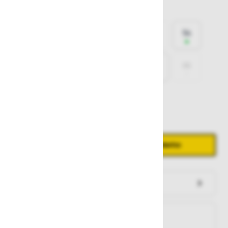
Izberite
velikost
44
46
48
50
52
54
56
58
60
62
64
66
68
Količina
Zmanjšaj količino
Povečaj količino
−
+
Dodaj v košarico
Preveri zalogo po trgovinah
Na zalogi
Na zalogi v eni ali več trgovinah