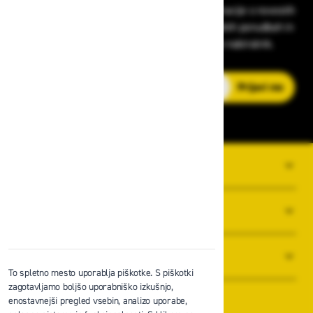
Prijavite se na Zavas novice in prejmite informacije o novostih
v zaščitni opremi, varnostnih standardih, ugodnih ponudbah in
strokovnih nasvetih – neposredno v vaš e-nabiralnik.
E-poštni naslov
Prijavi me
O PODJETJU
SPLOŠNI POGOJI POSLOVANJA
NOVICE
To spletno mesto uporablja piškotke. S piškotki
zagotavljamo boljšo uporabniško izkušnjo,
enostavnejši pregled vsebin, analizo uporabe,