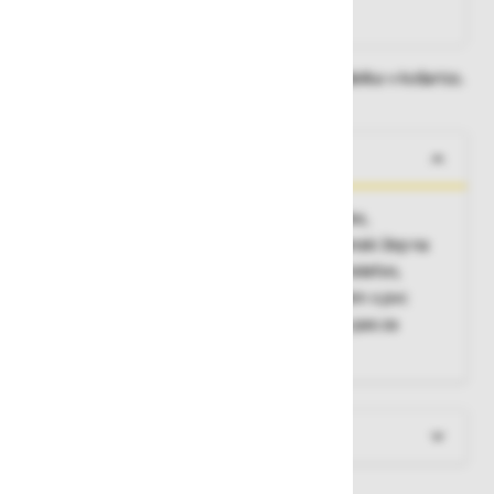
Na zalogi pri proizvajalcu
Dobavne roke lahko preverite po dodajanju izdelka v košarico.
O izdelku
Lastnosti:
4-smerna raztegljiva tkanina, lahke,
funkcionalne in udobne, prednja žepa, stegenski žep na
YKK zadrgo z vgrajenim žepom za mobilni telefon,
zapenjanje s kovinskim gumbom prevlečenim s pvc
prevleko. Široka sredinska hrbtna zanka za pas za
dodatno stabilnost in udobje.
Več informacij