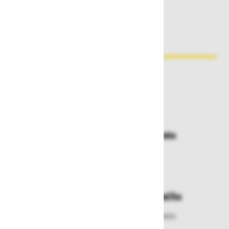
Zakaj kupovati pri nas?
Dostava in prevzemna mesta
Izberite način dostave ali
najbližje prevzemno mesto
Enostavna zamenjava in vračila
Izbrano blago lahko ensotavno vrnete
ali zamenjate