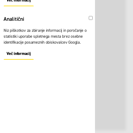
Več informacij
About "Oglaševalski" Cookie Group
Analitični
Analitični
Niz piškotkov za zbiranje informacij in poročanje o
statistiki uporabe spletnega mesta brez osebne
identifikacije posameznih obiskovalcev Googla.
Več informacij
About "Analitični" Cookie Group