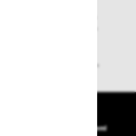
Varen nakup in plačila
Nakupi v naši trgovini so varni
plačila pa enostavna.
Dobava iz zaloge
Zagotavljamo vam hitro dobavo
izdelkov iz zaloge
Bodite vedno na tekočem!