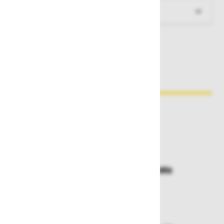
Dokumenti za prenos
Zakaj kupovati pri nas?
Dostava in prevzemna mesta
Izberite način dostave ali
najbližje prevzemno mesto