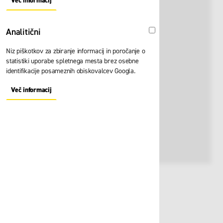
Več informacij
About "Oglaševalski" Cookie Group
Analitični
Analitični
Niz piškotkov za zbiranje informacij in poročanje o
statistiki uporabe spletnega mesta brez osebne
identifikacije posameznih obiskovalcev Googla.
Več informacij
About "Analitični" Cookie Group
Št. artikla:
100619
8,90 €