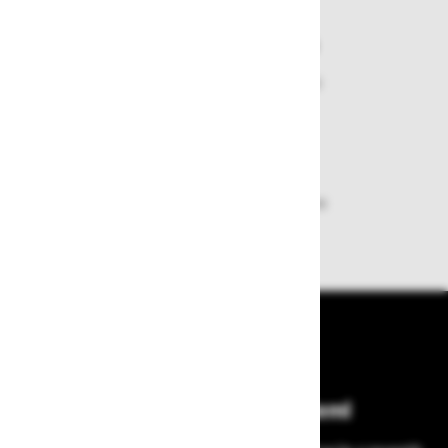
Varen nakup in plačila
Nakupi v naši trgovini so varni
plačila pa enostavna.
Dobava iz zaloge
Zagotavljamo vam hitro dobavo
izdelkov iz zaloge
Bodite vedno na tekočem!