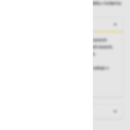
Dobavne roke lahko preverite po dodajanju izdelka v košarico.
O izdelku
Najboljša izbira za premikanje po zahtevnih terenih
• Izjemna mobilnost tudi na težkih in zahtevnih terenih.
• Visoko kakovostne zračne gume, ø 220 mm.
• Zaboj dvignejo od tal za 65 mm.
• Vgrajeni podporniki omogočajo postavitev zaboja v
horizontalni
položaj.
• Lahko odstranljiva brez orodja.
Več informacij