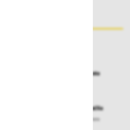
Zakaj kupovati pri nas?
Dostava in prevzemna mesta
Izberite način dostave ali
najbližje prevzemno mesto
Enostavna zamenjava in vračila
Izbrano blago lahko ensotavno vrnete
ali zamenjate