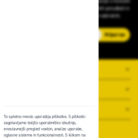
Prijavite se na Zavas novice in prejmite informacije o novostih
v zaščitni opremi, varnostnih standardih, ugodnih ponudbah in
strokovnih nasvetih – neposredno v vaš e-nabiralnik.
E-poštni naslov
Prijavi me
O PODJETJU
SPLOŠNI POGOJI POSLOVANJA
NOVICE
To spletno mesto uporablja piškotke. S piškotki
zagotavljamo boljšo uporabniško izkušnjo,
enostavnejši pregled vsebin, analizo uporabe,
oglasne sisteme in funkcionalnosti. S klikom na