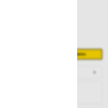
307,00 €
Zaloga
Količina
Zmanjšaj količino
Povečaj količino
−
+
Dodaj v košarico
Preveri zalogo po trgovinah
Na zalogi
Na zalogi v eni ali več trgovinah
Na zalogi pri proizvajalcu