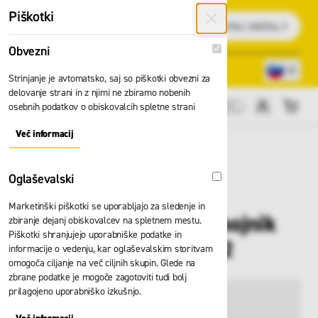
Preskoči na vsebino
Piškotki
Išči
Obvezni
Obvezni
Lokacije trgovin
080 22 75
Strinjanje je avtomatsko, saj so piškotki obvezni za
delovanje strani in z njimi ne zbiramo nobenih
osebnih podatkov o obiskovalcih spletne strani
Cene brez DDV
Več informacij
About "Obvezni" Cookie Group
Oglaševalski
Oglaševalski
Marketinški piškotki se uporabljajo za sledenje in
Kolesa Zarges za zabojnik
zbiranje dejanj obiskovalcev na spletnem mestu.
Piškotki shranjujejo uporabniške podatke in
K424 off road 41832
informacije o vedenju, kar oglaševalskim storitvam
omogoča ciljanje na več ciljnih skupin. Glede na
zbrane podatke je mogoče zagotoviti tudi bolj
prilagojeno uporabniško izkušnjo.