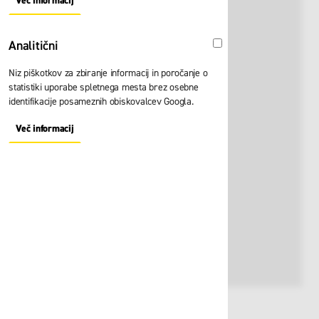
Več informacij
About "Oglaševalski" Cookie Group
Analitični
Analitični
Niz piškotkov za zbiranje informacij in poročanje o
statistiki uporabe spletnega mesta brez osebne
identifikacije posameznih obiskovalcev Googla.
Več informacij
About "Analitični" Cookie Group
Št. artikla:
120191