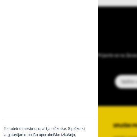
Prijavite se na Zava
E-poštni na
O PODJETJU
SPLOŠNI P
To spletno mesto uporablja piškotke. S piškotki
zagotavljamo boljšo uporabniško izkušnjo,