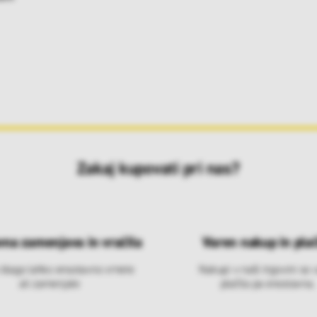
Zakaj kupovati pri nas?
vna zamenjava in vračila
Varen nakup in plač
 blago lahko ensotavno vrnete
Nakupi v naši trgovini so 
ali zamenjate
plačila pa enostavna.