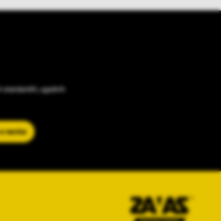
h standardih, ugodnih
 e-novice