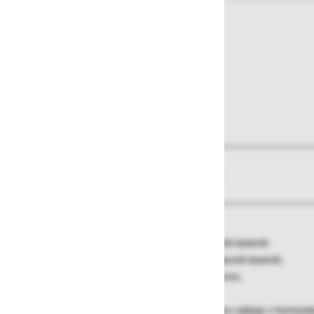
O izdelku
Več informacij
Najboljša izbira za premikanje po zahtevnih terenih
• Izjemna mobilnost tudi na težkih in zahtevnih terenih.
• Visoko kakovostne zračne gume, ø 220 mm.
• Zaboj dvignejo od tal za 65 mm.
• Vgrajeni podporniki omogočajo postavitev zaboja v horizont