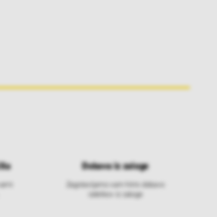
ila
Dobava iz zaloge
varni
Zagotavljamo vam hitro dobavo
izdelkov iz zaloge