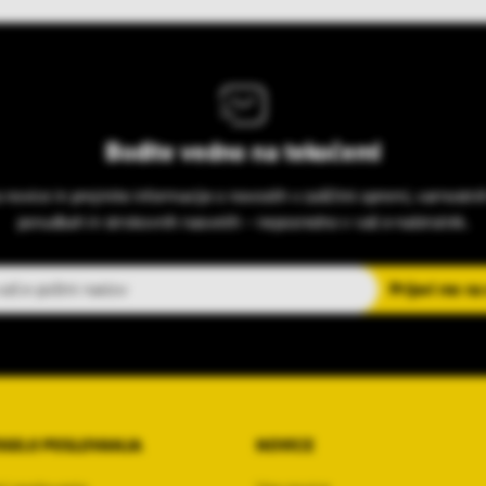
Bodite vedno na tekočem!
s novice in prejmite informacije o novostih v zaščitni opremi, varnostni
ponudbah in strokovnih nasvetih – neposredno v vaš e-nabiralnik.
slov
Prijavi me na
OGOJI POSLOVANJA
NOVICE