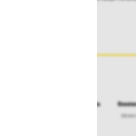
položaj.
• Lahko odstranljiva brez orodja.
Dostava in prevzemna mesta
Enosta
Izberite način dostave ali
Izbrano
najbližje prevzemno mesto