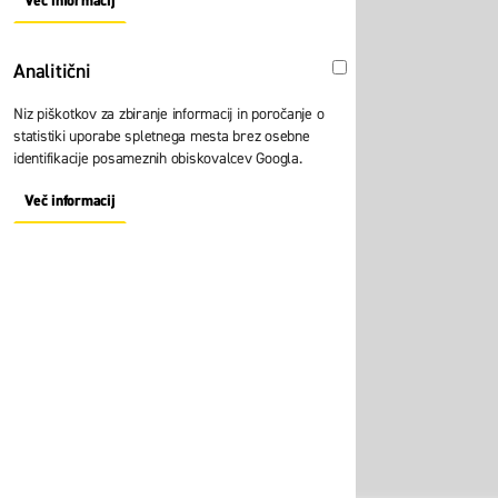
Več informacij
About "Oglaševalski" Cookie Group
Analitični
Analitični
Niz piškotkov za zbiranje informacij in poročanje o
statistiki uporabe spletnega mesta brez osebne
identifikacije posameznih obiskovalcev Googla.
Več informacij
About "Analitični" Cookie Group