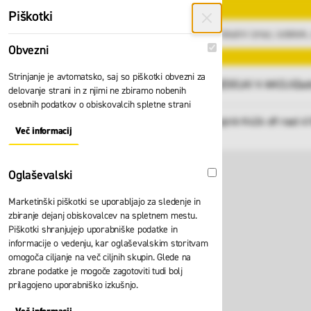
Preskoči na vsebino
Piškotki
Obvezni
Obvezni
Strinjanje je avtomatsko, saj so piškotki obvezni za
GLAVNI MENI
Vsi izdelki
IZDELKI V AKCIJI
Zad
delovanje strani in z njimi ne zbiramo nobenih
osebnih podatkov o obiskovalcih spletne strani
Domov
Kolesa Zarges za zabojnik K424 off road 4
Nazaj
Več informacij
About "Obvezni" Cookie Group
Oglaševalski
Oglaševalski
Marketinški piškotki se uporabljajo za sledenje in
zbiranje dejanj obiskovalcev na spletnem mestu.
Piškotki shranjujejo uporabniške podatke in
informacije o vedenju, kar oglaševalskim storitvam
omogoča ciljanje na več ciljnih skupin. Glede na
zbrane podatke je mogoče zagotoviti tudi bolj
prilagojeno uporabniško izkušnjo.