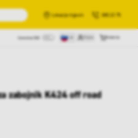
Išči
Lokacije trgovin
080 22 75
Prijava
Košarica
Cene brez DDV
za zabojnik K424 off road