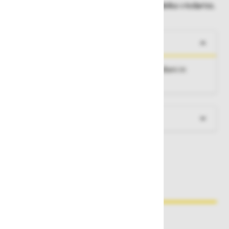
Dobavne roke lahko preverite po dodajanju izdelka v košarico.
O izdelku
Aluminijasta kljuka z varnostno zaporo na dlani in
maksimalno odprtino zapirala 25 mm.
Več informacij