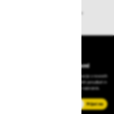
Dobava iz zaloge
Zagotavljamo vam hitro dobavo
izdelkov iz zaloge
Bodite vedno na tekočem!
Prijavite se na Zavas novice in prejmite informacije o novostih
v zaščitni opremi, varnostnih standardih, ugodnih ponudbah in
strokovnih nasvetih – neposredno v vaš e-nabiralnik.
E-poštni naslov
Prijavi me