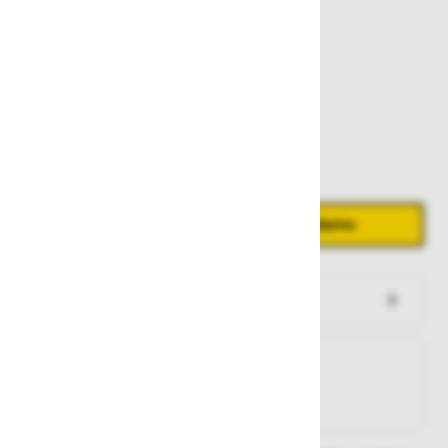
29,00 €
Zaloga
Količina
Zmanjšaj količino
Povečaj količino
−
+
Dodaj v košarico
Preveri zalogo po trgovinah
Na zalogi
Na zalogi v eni ali več trgovinah
Na zalogi pri proizvajalcu