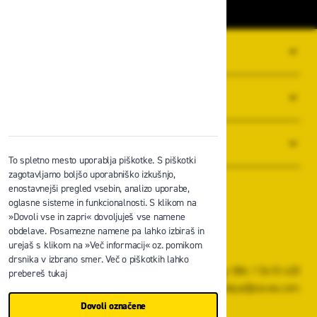
O PODJETJU
SPLOŠNI POGOJI POSLOVANJA
NOVICE
To spletno mesto uporablja piškotke. S piškotki
zagotavljamo boljšo uporabniško izkušnjo,
enostavnejši pregled vsebin, analizo uporabe,
oglasne sisteme in funkcionalnosti. S klikom na
»Dovoli vse in zapri« dovoljuješ vse namene
obdelave. Posamezne namene pa lahko izbiraš in
Zavas d.o.o.
urejaš s klikom na »Več informacij« oz. pomikom
Špruha 19, 1236 Trzin
drsnika v izbrano smer. Več o piškotkih lahko
+386 1 5610 420
prebereš tukaj
prodaja@zavas.com
Dovoli označene