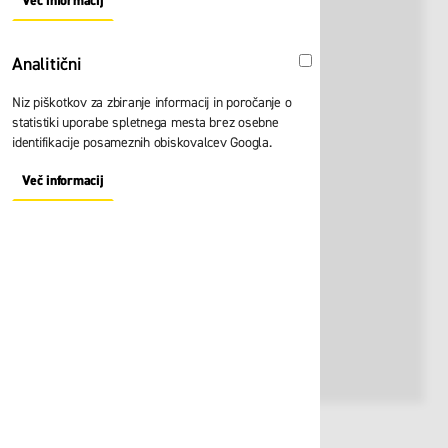
Več informacij
About "Oglaševalski" Cookie Group
Analitični
Analitični
Niz piškotkov za zbiranje informacij in poročanje o
statistiki uporabe spletnega mesta brez osebne
identifikacije posameznih obiskovalcev Googla.
Več informacij
About "Analitični" Cookie Group
Št. artikla:
119020