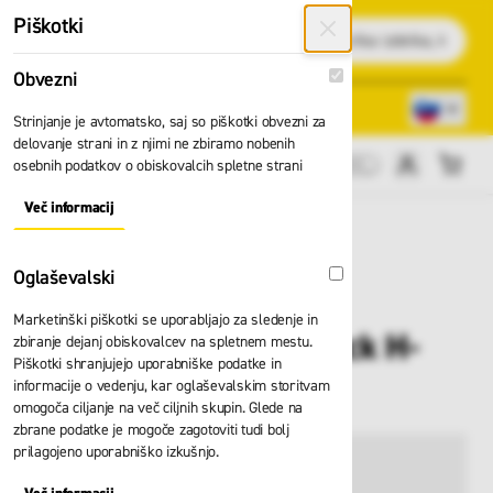
Preskoči na vsebino
Piškotki
Išči
Obvezni
Obvezni
Lokacije trgovin
080 22 75
Strinjanje je avtomatsko, saj so piškotki obvezni za
delovanje strani in z njimi ne zbiramo nobenih
osebnih podatkov o obiskovalcih spletne strani
Cene brez DDV
Več informacij
About "Obvezni" Cookie Group
Oglaševalski
Oglaševalski
Marketinški piškotki se uporabljajo za sledenje in
Kljuka Skylotec attack H-
zbiranje dejanj obiskovalcev na spletnem mestu.
Piškotki shranjujejo uporabniške podatke in
018
informacije o vedenju, kar oglaševalskim storitvam
omogoča ciljanje na več ciljnih skupin. Glede na
zbrane podatke je mogoče zagotoviti tudi bolj
prilagojeno uporabniško izkušnjo.