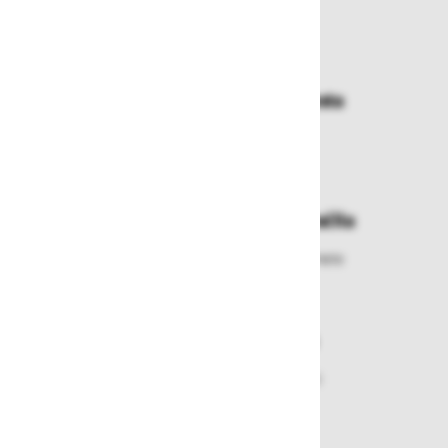
Zakaj kupovati pri nas?
Dostava in prevzemna mesta
Izberite način dostave ali
najbližje prevzemno mesto
Enostavna zamenjava in vračila
Izbrano blago lahko ensotavno vrnete
ali zamenjate
Varen nakup in plačila
Nakupi v naši trgovini so varni
plačila pa enostavna.