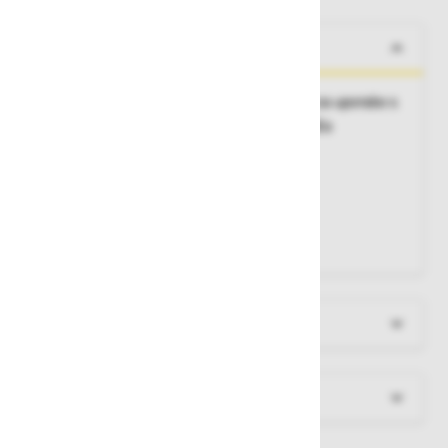
O izdelku
Različni sistemi zaklepanja, najprimernejši za uporabo s
škripci in kot povezava s centrom varovališča
Material:
pocinkano jeklo oz. aluminij
Zaklepanje:
z zavojno matico
Premer odprtine:
18 mm
Maksimalna obremenitev:
22 kN
Teža:
164 g
Več informacij
Dokumenti za prenos