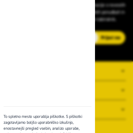
Prijavite se na Zavas novice in prejmite informacije o novostih
v zaščitni opremi, varnostnih standardih, ugodnih ponudbah in
strokovnih nasvetih – neposredno v vaš e-nabiralnik.
E-poštni naslov
Prijavi me
O PODJETJU
SPLOŠNI POGOJI POSLOVANJA
NOVICE
To spletno mesto uporablja piškotke. S piškotki
zagotavljamo boljšo uporabniško izkušnjo,
enostavnejši pregled vsebin, analizo uporabe,