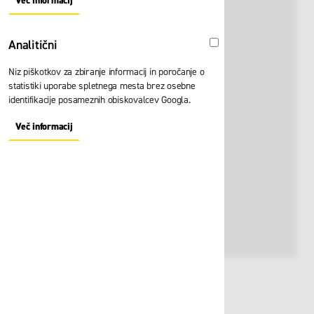
Več informacij
About "Oglaševalski" Cookie Group
Analitični
Analitični
Niz piškotkov za zbiranje informacij in poročanje o
statistiki uporabe spletnega mesta brez osebne
identifikacije posameznih obiskovalcev Googla.
Več informacij
About "Analitični" Cookie Group
Št. artikla:
116132