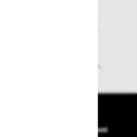
Varen nakup in plačila
Nakupi v naši trgovini so varni
plačila pa enostavna.
Dobava iz zaloge
Zagotavljamo vam hitro dobavo
izdelkov iz zaloge
Bodite vedno na tekočem!