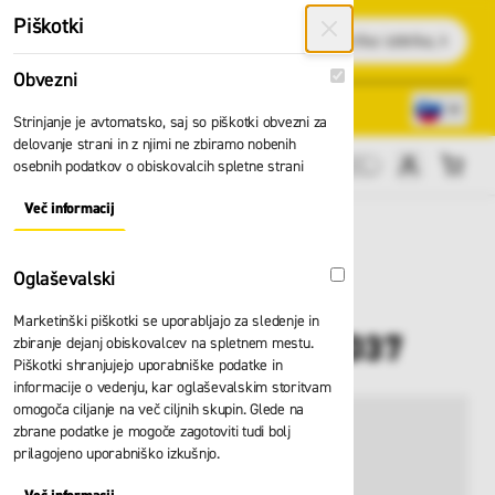
Preskoči na vsebino
Piškotki
Išči
Obvezni
Obvezni
Lokacije trgovin
080 22 75
Strinjanje je avtomatsko, saj so piškotki obvezni za
delovanje strani in z njimi ne zbiramo nobenih
osebnih podatkov o obiskovalcih spletne strani
Cene brez DDV
Več informacij
About "Obvezni" Cookie Group
Oglaševalski
Oglaševalski
Marketinški piškotki se uporabljajo za sledenje in
Karabin Skylotec H-037
zbiranje dejanj obiskovalcev na spletnem mestu.
Piškotki shranjujejo uporabniške podatke in
informacije o vedenju, kar oglaševalskim storitvam
omogoča ciljanje na več ciljnih skupin. Glede na
zbrane podatke je mogoče zagotoviti tudi bolj
prilagojeno uporabniško izkušnjo.