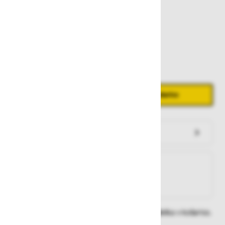
10,10 €
Zaloga
Količina
Zmanjšaj količino
Povečaj količino
−
+
Dodaj v košarico
Preveri zalogo po trgovinah
Na zalogi
Na zalogi v eni ali več trgovinah
Na zalogi pri proizvajalcu
Dobavne roke lahko preverite po dodajanju izdelka v košarico.