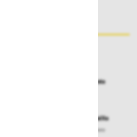
Zakaj kupovati pri nas?
Dostava in prevzemna mesta
Izberite način dostave ali
najbližje prevzemno mesto
Enostavna zamenjava in vračila
Izbrano blago lahko ensotavno vrnete
ali zamenjate