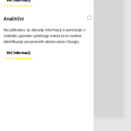
Več informacij
About "Oglaševalski" Cookie Group
Analitični
Analitični
Niz piškotkov za zbiranje informacij in poročanje o
statistiki uporabe spletnega mesta brez osebne
identifikacije posameznih obiskovalcev Googla.
Več informacij
About "Analitični" Cookie Group
Št. artikla:
126882