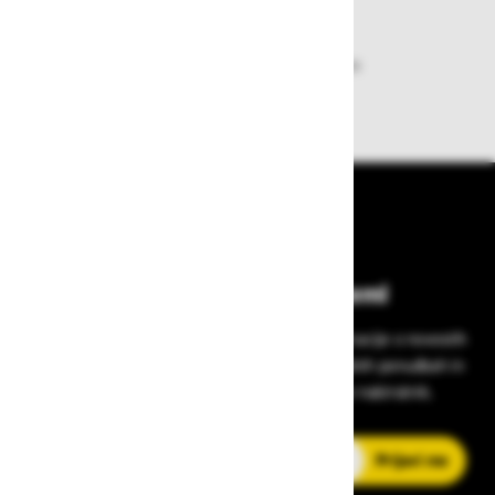
Dobava iz zaloge
Zagotavljamo vam hitro dobavo
izdelkov iz zaloge
Bodite vedno na tekočem!
Prijavite se na Zavas novice in prejmite informacije o novostih
v zaščitni opremi, varnostnih standardih, ugodnih ponudbah in
strokovnih nasvetih – neposredno v vaš e-nabiralnik.
E-poštni naslov
Prijavi me