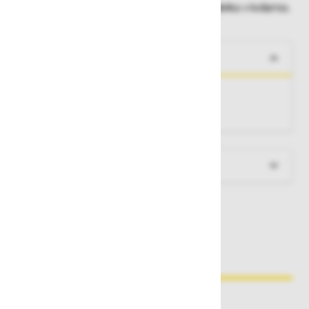
Dobavne roke lahko preverite po dodajanju izdelka v košarico.
O izdelku
Zaključna kapica za lestve s klini.
Zunanje mere stranice [mm]:
89 × 25
Več informacij