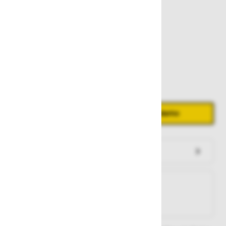
14,60 €
Zaloga
Količina
Zmanjšaj količino
Povečaj količino
−
+
Dodaj v košarico
Preveri zalogo po trgovinah
Na zalogi
Na zalogi v eni ali več trgovinah
Na zalogi pri proizvajalcu