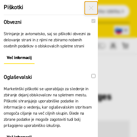
Preskoči na vsebino
Piškotki
Išči
Obvezni
Obvezni
Lokacije trgovin
080 22 75
Strinjanje je avtomatsko, saj so piškotki obvezni za
delovanje strani in z njimi ne zbiramo nobenih
osebnih podatkov o obiskovalcih spletne strani
Cene brez DDV
Več informacij
About "Obvezni" Cookie Group
Oglaševalski
Oglaševalski
Marketinški piškotki se uporabljajo za sledenje in
Kapica zaključna Zarges
zbiranje dejanj obiskovalcev na spletnem mestu.
Piškotki shranjujejo uporabniške podatke in
89x25 824399
informacije o vedenju, kar oglaševalskim storitvam
omogoča ciljanje na več ciljnih skupin. Glede na
zbrane podatke je mogoče zagotoviti tudi bolj
prilagojeno uporabniško izkušnjo.