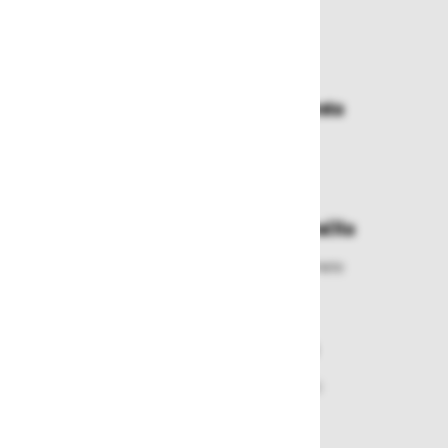
Zakaj kupovati pri nas?
Dostava in prevzemna mesta
Izberite način dostave ali
najbližje prevzemno mesto
Enostavna zamenjava in vračila
Izbrano blago lahko ensotavno vrnete
ali zamenjate
Varen nakup in plačila
Nakupi v naši trgovini so varni
plačila pa enostavna.