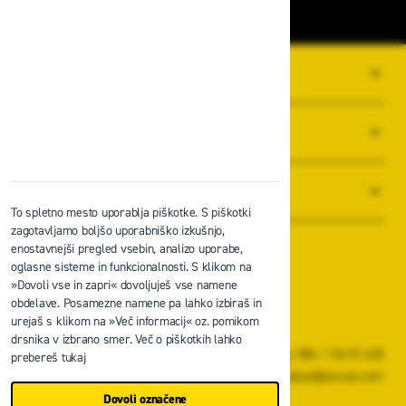
O PODJETJU
SPLOŠNI POGOJI POSLOVANJA
NOVICE
To spletno mesto uporablja piškotke. S piškotki
zagotavljamo boljšo uporabniško izkušnjo,
enostavnejši pregled vsebin, analizo uporabe,
oglasne sisteme in funkcionalnosti. S klikom na
»Dovoli vse in zapri« dovoljuješ vse namene
obdelave. Posamezne namene pa lahko izbiraš in
Zavas d.o.o.
urejaš s klikom na »Več informacij« oz. pomikom
Špruha 19, 1236 Trzin
drsnika v izbrano smer. Več o piškotkih lahko
+386 1 5610 420
prebereš tukaj
prodaja@zavas.com
Dovoli označene