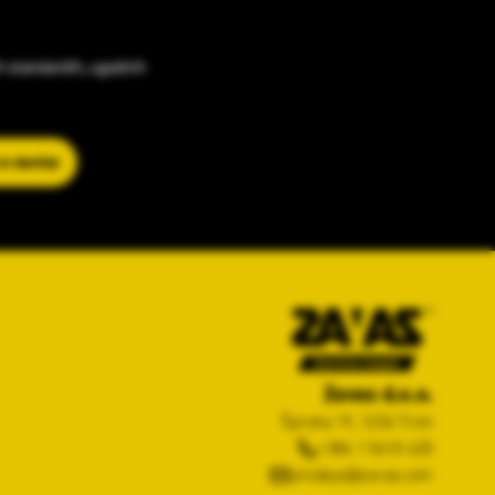
h standardih, ugodnih
 e-novice
Zavas d.o.o.
Špruha 19, 1236 Trzin
+386 1 5610 420
prodaja@zavas.com