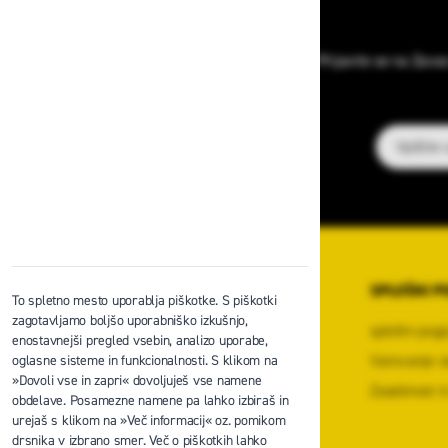
Prijavite se na Zava
E-poštni na
O PODJETJU
SPLOŠNI P
To spletno mesto uporablja piškotke. S piškotki
zagotavljamo boljšo uporabniško izkušnjo,
O podjetju
splošni pogo
enostavnejši pregled vsebin, analizo uporabe,
Kontaktni center podjetja
Varovanje o
oglasne sisteme in funkcionalnosti. S klikom na
»Dovoli vse in zapri« dovoljuješ vse namene
Center za varno delo na višini
Zasebnost in
obdelave. Posamezne namene pa lahko izbiraš in
Zaposlitev
urejaš s klikom na »Več informacij« oz. pomikom
drsnika v izbrano smer. Več o piškotkih lahko