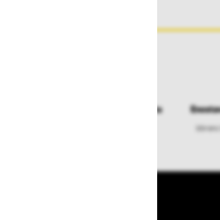
Dostava in prevzemna mesta
Enosta
Izberite način dostave ali
Izbrano
najbližje prevzemno mesto