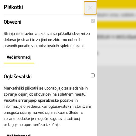
Preskoči na vsebino
Piškotki
Obvezni
Obvezni
Strinjanje je avtomatsko, saj so piškotki obvezni za
GLAVNI MENI
Vsi izdelki
IZDELKI V AKCIJI
Zad
delovanje strani in z njimi ne zbiramo nobenih
osebnih podatkov o obiskovalcih spletne strani
Domov
Kapa Memphis 081.34
Nazaj
Več informacij
About "Obvezni" Cookie Group
Oglaševalski
Oglaševalski
Marketinški piškotki se uporabljajo za sledenje in
zbiranje dejanj obiskovalcev na spletnem mestu.
Piškotki shranjujejo uporabniške podatke in
informacije o vedenju, kar oglaševalskim storitvam
omogoča ciljanje na več ciljnih skupin. Glede na
zbrane podatke je mogoče zagotoviti tudi bolj
prilagojeno uporabniško izkušnjo.