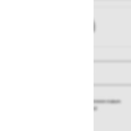
View larger image
View larger image
O izdelku
Več informacij
Kapa s ščitnikom, nastavitev obsega s sprimnim trakom
Material:
100 % brušen bombaž -280 g/m2