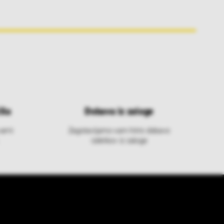
ila
Dobava iz zaloge
varni
Zagotavljamo vam hitro dobavo
izdelkov iz zaloge