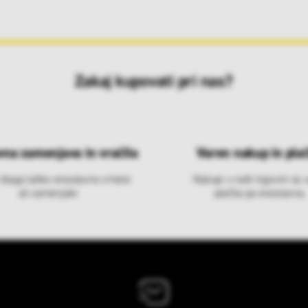
Zakaj kupovati pri nas?
vna zamenjava in vračila
Varen nakup in plač
 blago lahko ensotavno vrnete
Nakupi v naši trgovini so 
ali zamenjate
plačila pa enostavna.