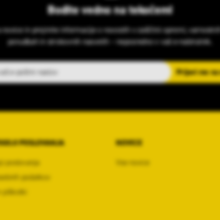
Bodite vedno na tekočem!
s novice in prejmite informacije o novostih v zaščitni opremi, varnostni
ponudbah in strokovnih nasvetih – neposredno v vaš e-nabiralnik.
slov
Prijavi me na
OGOJI POSLOVANJA
NOVICE
ji poslovanja
Vse novice
sebnih podatkov
 piškotki