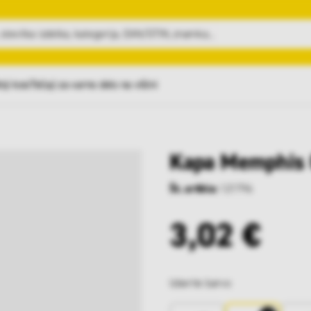
nji kosi
Tečaji za varno delo na višini
Kapa Memphis
Št. artikla:
121796
3,02 €
Izberite barvo