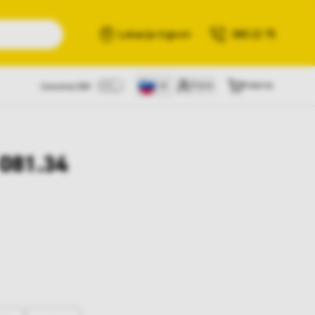
Išči
Lokacije trgovin
080 22 75
Prijava
Košarica
Cene brez DDV
 081.34