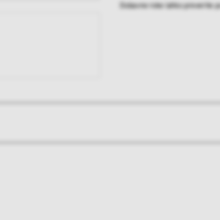
Dobavne roke lahko preverite po