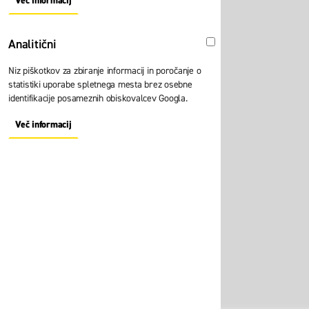
Več informacij
About "Oglaševalski" Cookie Group
Analitični
Analitični
Niz piškotkov za zbiranje informacij in poročanje o
statistiki uporabe spletnega mesta brez osebne
identifikacije posameznih obiskovalcev Googla.
Več informacij
About "Analitični" Cookie Group