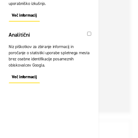
uporabniško izkušnjo.
Več informacij
About "Oglaševalski" Cookie Group
Analitični
Analitični
Niz piškotkov za zbiranje informacij in
poročanje o statistiki uporabe spletnega mesta
brez osebne identifikacije posameznih
obiskovalcev Googla.
Več informacij
About "Analitični" Cookie Group
View larger image
View larger image