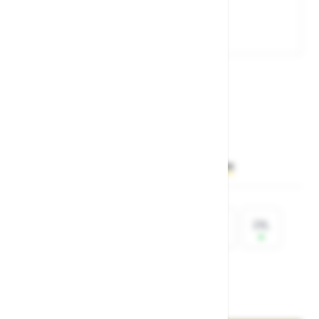
Št. artikla:
124723
65,00 €
Želite sočasno naročiti več izdelkov?
Hiter vnos
Izberite
velikost
XS
S
M
L
XL
2XL
3XL
4XL