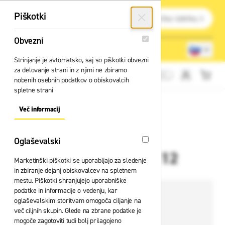
Preskoči na vsebino
Išči
Piškotki
Obvezni
Obvezni
Lokacije trgovin
080 22 75
Strinjanje je avtomatsko, saj so piškotki obvezni
za delovanje strani in z njimi ne zbiramo
Cene brez DDV
nobenih osebnih podatkov o obiskovalcih
spletne strani
Več informacij
About "Obvezni" Cookie Group
Oglaševalski
Oglaševalski
Jopa HH Addvis 79112
Marketinški piškotki se uporabljajo za sledenje
in zbiranje dejanj obiskovalcev na spletnem
mestu. Piškotki shranjujejo uporabniške
podatke in informacije o vedenju, kar
oglaševalskim storitvam omogoča ciljanje na
več ciljnih skupin. Glede na zbrane podatke je
mogoče zagotoviti tudi bolj prilagojeno