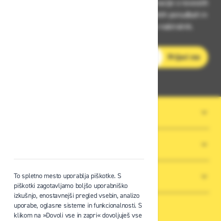
Prijavite se na Zavas novice in prejmite informacije o novostih
v zaščitni opremi, varnostnih standardih, ugodnih ponudbah in
strokovnih nasvetih – neposredno v vaš e-nabiralnik.
E-poštni naslov
Prijavi me
O PODJETJU
SPLOŠNI POGOJI POSLOVANJA
NOVICE
To spletno mesto uporablja piškotke. S
piškotki zagotavljamo boljšo uporabniško
izkušnjo, enostavnejši pregled vsebin, analizo
uporabe, oglasne sisteme in funkcionalnosti. S
klikom na »Dovoli vse in zapri« dovoljuješ vse