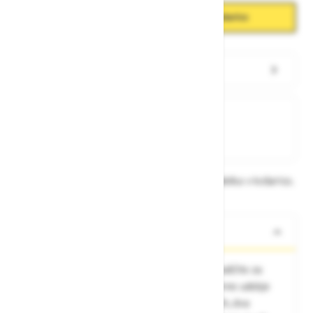
Količina
Zmanjšaj količino
Povečaj količino
−
+
Dodaj v košarico
Preveri zalogo po trgovinah
Na zalogi
Na zalogi v eni ali več trgovinah
Na zalogi pri proizvajalcu
Dobavne roke lahko preverite po dodajanju izdelka v košarico.
O izdelku
Jopa, prednje zapenjanje z zadrgo YKK® z zaščito za
brado, 4-Way stretch tkanina omogoča izjemno udobje
nošenja, rebrasto pletenje v pasu in zapestjih, dva