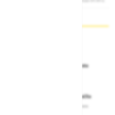
Cene ne vsebujejo 22% DDV-ja.
Zakaj kupovati pri nas?
Dostava in prevzemna mesta
Izberite način dostave ali
najbližje prevzemno mesto
Enostavna zamenjava in vračila
Izbrano blago lahko ensotavno vrnete
ali zamenjate