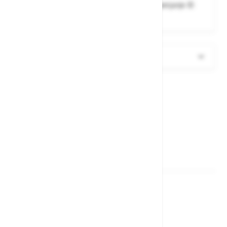
stranska žepa z zadrgo YKK®, zanka za pripenjanje ID
kartice, odsevni elementi
Več informacij
Sorodni izdelki