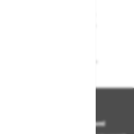
Varen nakup in plačila
Nakupi v naši trgovini so varni
plačila pa enostavna.
Dobava iz zaloge
Zagotavljamo vam hitro dobavo
izdelkov iz zaloge
Bodite vedno na tekočem!