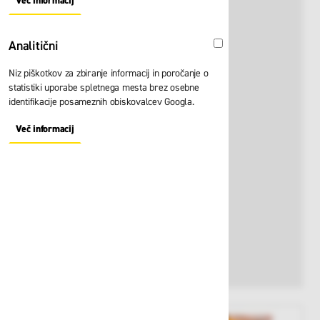
Več informacij
About "Oglaševalski" Cookie Group
Analitični
Analitični
Niz piškotkov za zbiranje informacij in poročanje o
statistiki uporabe spletnega mesta brez osebne
identifikacije posameznih obiskovalcev Googla.
Več informacij
About "Analitični" Cookie Group
View larger image
View larger image
View larger i