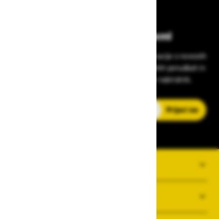
Bodite vedno na tekočem!
Prijavite se na Zavas novice in prejmite informacije o novostih
v zaščitni opremi, varnostnih standardih, ugodnih ponudbah in
strokovnih nasvetih – neposredno v vaš e-nabiralnik.
E-poštni naslov
Prijavi me
O PODJETJU
SPLOŠNI POGOJI POSLOVANJA