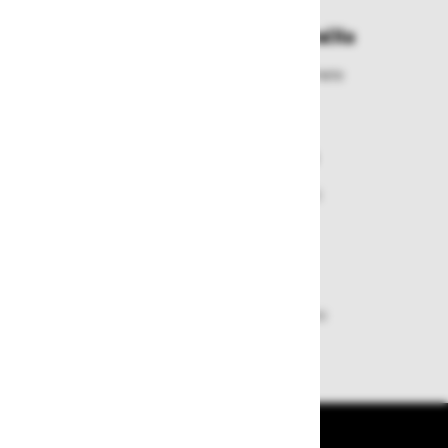
Enostavna zamenjava in vračila
Izbrano blago lahko ensotavno vrnete
ali zamenjate
Varen nakup in plačila
Nakupi v naši trgovini so varni
plačila pa enostavna.
Dobava iz zaloge
Zagotavljamo vam hitro dobavo
izdelkov iz zaloge