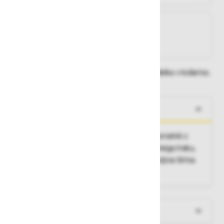
Na zalogi
Na zalogi v eni ali več trgovinah
Na zalogi pri proizvajalcu
Dobavne roke lahko preverite po dodajanju izdelka v košarico.
O izdelku
Prednje zapenjanje s pomočjo pritiskačev, ovratnik z
zavihki, ki se visoko zapne s pomočjo sprimnega traku,
hrbtin del iz ognjeodbojnega bomaža, nastavljiva širina
rokavov s pomočjo pritiskačev.
Več informacij