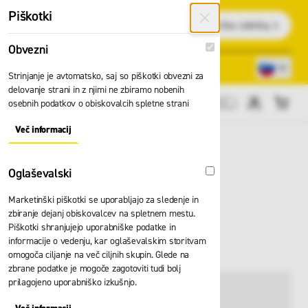
Preskoči na vsebino
Piškotki
Išči
Obvezni
Obvezni
Lokacije trgovin
080 22 75
Strinjanje je avtomatsko, saj so piškotki obvezni za
delovanje strani in z njimi ne zbiramo nobenih
osebnih podatkov o obiskovalcih spletne strani
Cene brez DDV
Več informacij
About "Obvezni" Cookie Group
Oglaševalski
Oglaševalski
Marketinški piškotki se uporabljajo za sledenje in
Jakna Weldas 44-
zbiranje dejanj obiskovalcev na spletnem mestu.
Piškotki shranjujejo uporabniške podatke in
2530.XL
informacije o vedenju, kar oglaševalskim storitvam
omogoča ciljanje na več ciljnih skupin. Glede na
zbrane podatke je mogoče zagotoviti tudi bolj
prilagojeno uporabniško izkušnjo.