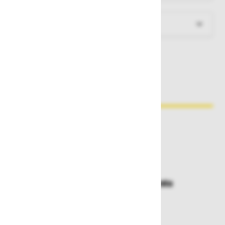
Dokumenti za prenos
Zakaj kupovati pri nas?
Dostava in prevzemna mesta
Izberite način dostave ali
najbližje prevzemno mesto