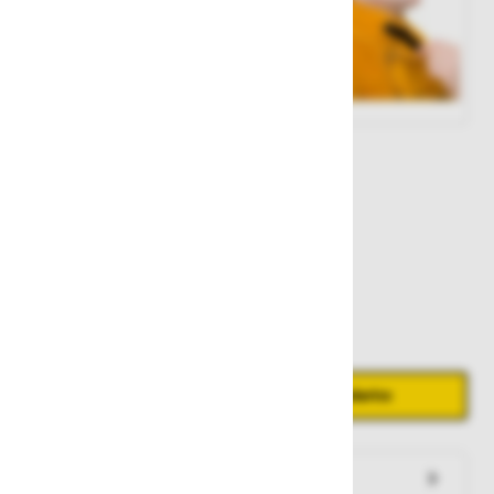
Št. artikla:
117080
86,60 €
Zaloga
Količina
Zmanjšaj količino
Povečaj količino
−
+
Dodaj v košarico
Preveri zalogo po trgovinah