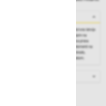
O izdelku
Delovna jakna z zapiranjem na zadrgo s prekrivno letvijo
na sprimni trak, dva stranska žepa z zapiranjem na
zadrgo s prekrivno letvijo na sprimni trak, dva prsna
žepa s poklopcem na sprimni trak, odsevni elementi na
rokavih in hrbtu, visok ovratnik z zaščito za brado,
prilagajanje širine v zapestjih s sprimnim trakom.
Več informacij