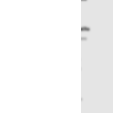
Izberite način dostave ali
najbližje prevzemno mesto
Enostavna zamenjava in vračila
Izbrano blago lahko ensotavno vrnete
ali zamenjate
Varen nakup in plačila
Nakupi v naši trgovini so varni
plačila pa enostavna.
Dobava iz zaloge
Zagotavljamo vam hitro dobavo
izdelkov iz zaloge