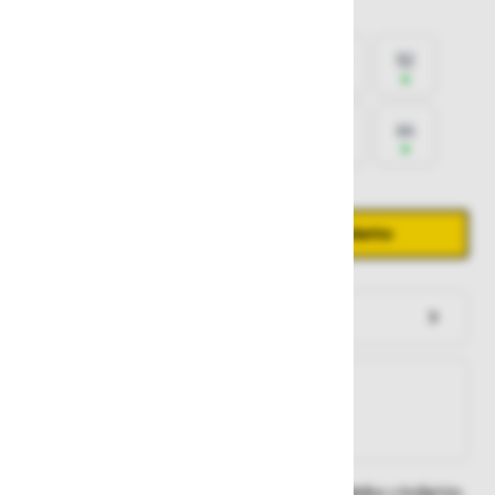
Izberite
velikost
42
44
46
48
50
52
54
56
58
60
62
64
Količina
Zmanjšaj količino
Povečaj količino
−
+
Dodaj v košarico
Preveri zalogo po trgovinah
Na zalogi
Na zalogi v eni ali več trgovinah
Na zalogi pri proizvajalcu
Dobavne roke lahko preverite po dodajanju izdelka v košarico.