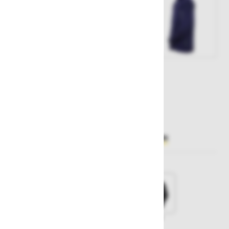
Št. artikla:
126696
47,80 €
Želite sočasno naročiti več izdelkov?
Hiter vnos
Izberite barvo
Siva
Temno modra
Modra
Črna