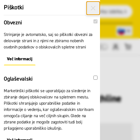
Preskoči na vsebino
Piškotki
Išči
Obvezni
Obvezni
Lokacije trgovin
080 22 75
Strinjanje je avtomatsko, saj so piškotki obvezni za
delovanje strani in z njimi ne zbiramo nobenih
osebnih podatkov o obiskovalcih spletne strani
Cene brez DDV
Več informacij
About "Obvezni" Cookie Group
Oglaševalski
Oglaševalski
Marketinški piškotki se uporabljajo za sledenje in
Jakna Planam Stretchline
zbiranje dejanj obiskovalcev na spletnem mestu.
Piškotki shranjujejo uporabniške podatke in
6602
informacije o vedenju, kar oglaševalskim storitvam
omogoča ciljanje na več ciljnih skupin. Glede na
zbrane podatke je mogoče zagotoviti tudi bolj
prilagojeno uporabniško izkušnjo.