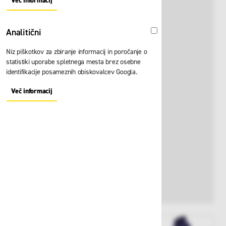
Več informacij
About "Oglaševalski" Cookie Group
Analitični
Analitični
Niz piškotkov za zbiranje informacij in poročanje o
statistiki uporabe spletnega mesta brez osebne
identifikacije posameznih obiskovalcev Googla.
Več informacij
About "Analitični" Cookie Group
View larger image
View larger image
View larger i