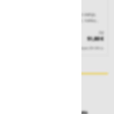
Jakna Planam Stretchline 6682
Prednje zapenjanje z zadrgo, stranska žepa z zadrgo,
prsni žep z zadrgo, podloga iz flisa v rokavih, mehka
zaščita za brado iz flisa, odsevniki spredaj in zadaj.
Št. artikla: 126708
Od
51,80 €
Zaloga
Cene ne vsebujejo 22% DDV-ja.
Zakaj kupovati pri nas?
Dostava in prevzemna mesta