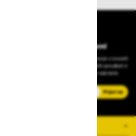
Bodite vedno na tekočem!
Prijavite se na Zavas novice in prejmite informacije o novostih
v zaščitni opremi, varnostnih standardih, ugodnih ponudbah in
strokovnih nasvetih – neposredno v vaš e-nabiralnik.
E-poštni naslov
Prijavi me
O PODJETJU