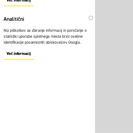
Več informacij
About "Oglaševalski" Cookie Group
Analitični
Analitični
Niz piškotkov za zbiranje informacij in poročanje o
statistiki uporabe spletnega mesta brez osebne
identifikacije posameznih obiskovalcev Googla.
Več informacij
About "Analitični" Cookie Group