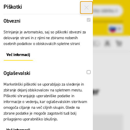
Preskoči na vsebino
Piškotki
Išči
Obvezni
Obvezni
Lokacije trgovin
080 22 75
Strinjanje je avtomatsko, saj so piškotki obvezni za
delovanje strani in z njimi ne zbiramo nobenih
osebnih podatkov o obiskovalcih spletne strani
Cene brez DDV
Več informacij
About "Obvezni" Cookie Group
Oglaševalski
Oglaševalski
Marketinški piškotki se uporabljajo za sledenje in
Jakna HH Manchester
zbiranje dejanj obiskovalcev na spletnem mestu.
Piškotki shranjujejo uporabniške podatke in
shell 71043
informacije o vedenju, kar oglaševalskim storitvam
omogoča ciljanje na več ciljnih skupin. Glede na
zbrane podatke je mogoče zagotoviti tudi bolj
prilagojeno uporabniško izkušnjo.