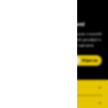
Bodite vedno na tekočem!
Prijavite se na Zavas novice in prejmite informacije o novostih
v zaščitni opremi, varnostnih standardih, ugodnih ponudbah in
strokovnih nasvetih – neposredno v vaš e-nabiralnik.
E-poštni naslov
Prijavi me
O PODJETJU
SPLOŠNI POGOJI POSLOVANJA