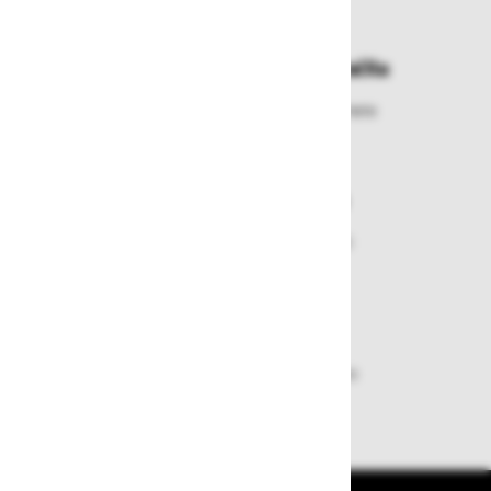
najbližje prevzemno mesto
Enostavna zamenjava in vračila
Izbrano blago lahko ensotavno vrnete
ali zamenjate
Varen nakup in plačila
Nakupi v naši trgovini so varni
plačila pa enostavna.
Dobava iz zaloge
Zagotavljamo vam hitro dobavo
izdelkov iz zaloge