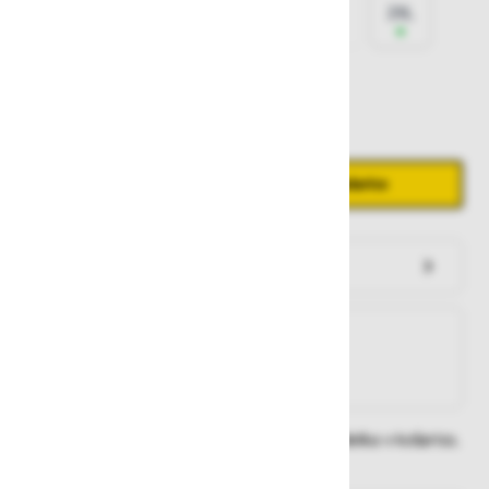
XS
S
M
L
XL
2XL
3XL
Količina
Zmanjšaj količino
Povečaj količino
−
+
Dodaj v košarico
Preveri zalogo po trgovinah
Na zalogi
Na zalogi v eni ali več trgovinah
Na zalogi pri proizvajalcu
Dobavne roke lahko preverite po dodajanju izdelka v košarico.