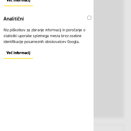
Več informacij
About "Oglaševalski" Cookie Group
Analitični
Analitični
Niz piškotkov za zbiranje informacij in poročanje o
statistiki uporabe spletnega mesta brez osebne
identifikacije posameznih obiskovalcev Googla.
Več informacij
About "Analitični" Cookie Group
View larger image
View larger image