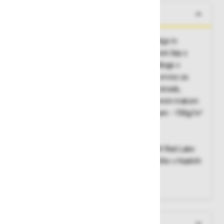
O izdelku
Nepremočljiva in dihajoča, zapenjanje z zadrgo in
prekrivno letvijo, stranska žepa z zadrgo, prsni žep z
zadrgo z lepljenimi šivi, notranji žep, flis podloga v
ovratniku, zložljiva in odstranljiva kapuca z vrvico za
prilagoditev, podaljšan hrbtni del, zaščita za brado,
nastavitev širine rokavov v zapestju s sprimnim trakom
Vrhnji material
: 100% poliester s PU nanosom - 150g/m²
s Helly Tech® Protection membrano
Podloga
: 100% poliester mrežica
Opcijski dodatek
: v kombinaciji s podlogo HH Red Lake
72065 dobi jakna standard EN 14058 za zaščito v hladnih
okoljih
Barva
: siva 970
Več informacij