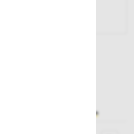
Št. artikla:
111602
OUTLET
119,00 €
83,30 €
Najnižja cena v zadnjih 30 dneh
83,30 €
Želite sočasno naročiti več izdelkov?
Hiter vnos
Izberite
velikost