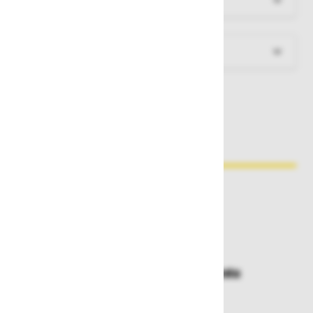
Dokumenti za prenos
Zakaj kupovati pri nas?
Dostava in prevzemna mesta
Izberite način dostave ali