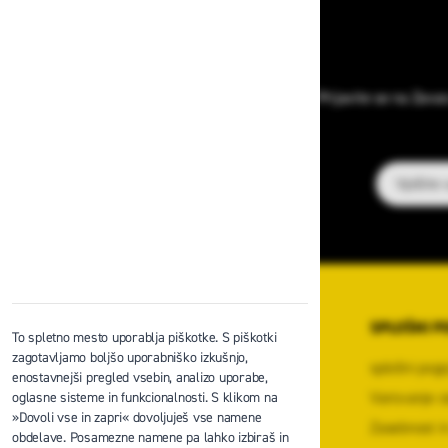
Prijavite se na Zava
E-poštni na
O PODJETJU
SPLOŠNI P
To spletno mesto uporablja piškotke. S piškotki
zagotavljamo boljšo uporabniško izkušnjo,
O podjetju
splošni pogo
enostavnejši pregled vsebin, analizo uporabe,
Kontaktni center podjetja
Varovanje o
oglasne sisteme in funkcionalnosti. S klikom na
»Dovoli vse in zapri« dovoljuješ vse namene
Center za varno delo na višini
Zasebnost in
obdelave. Posamezne namene pa lahko izbiraš in