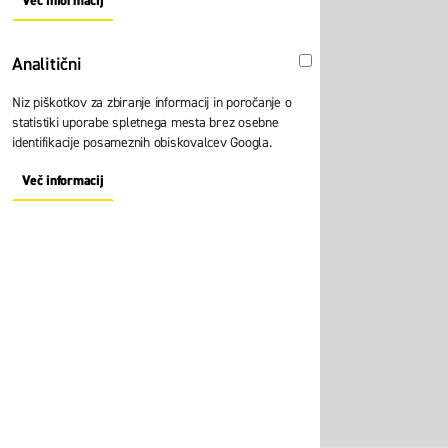
Več informacij
About "Oglaševalski" Cookie Group
Analitični
Analitični
Niz piškotkov za zbiranje informacij in poročanje o
statistiki uporabe spletnega mesta brez osebne
identifikacije posameznih obiskovalcev Googla.
Več informacij
About "Analitični" Cookie Group