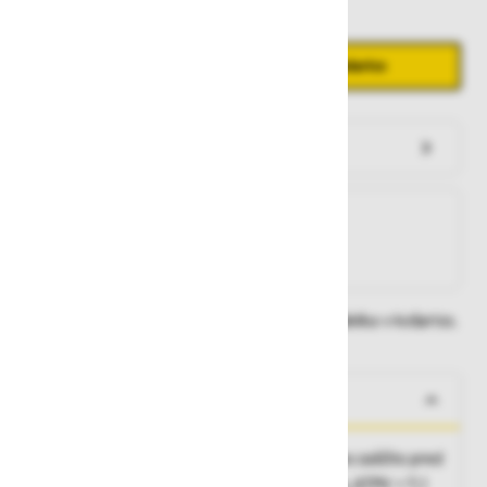
Količina
Zmanjšaj količino
Povečaj količino
−
+
Dodaj v košarico
Preveri zalogo po trgovinah
Na zalogi
Na zalogi v eni ali več trgovinah
Na zalogi pri proizvajalcu
Dobavne roke lahko preverite po dodajanju izdelka v košarico.
O izdelku
Jakna z zaščito pred plamenom in optimalno zaščito pred
toplotnimi nevarnostmi električnega obloka, ATPV = 7,1