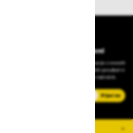
Bodite vedno na tekočem!
Prijavite se na Zavas novice in prejmite informacije o novostih
v zaščitni opremi, varnostnih standardih, ugodnih ponudbah in
strokovnih nasvetih – neposredno v vaš e-nabiralnik.
E-poštni naslov
Prijavi me
O PODJETJU