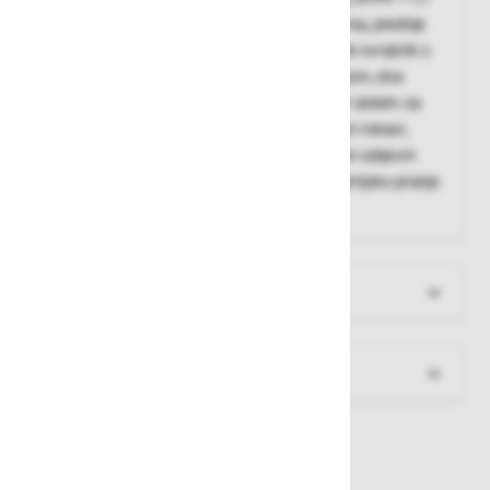
cal/cm², prilegajoč kroj, izjemno lahka tkanina, prednje
zapenjanje z zadrgo in pokrivno letvijo, visok ovratnik z
zaščito za brado, dva naprsna žepa z zavihkom, dva
stranska žepa, notranji žep, udobna, Arm-lift sistem za
svobodnejše gibanje, ergonomsko oblikovani rokavi,
prilagajanje širine v zapestju z ježkom, široki odsevni
trakovi za boljšo vidnost, primerna za industrijsko pranje
(do 60 °C)
Več informacij
Dokumenti za prenos