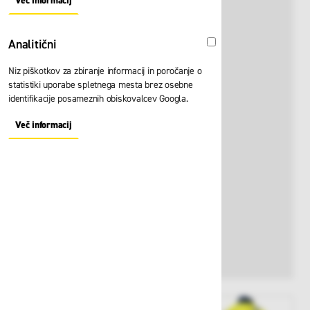
Več informacij
About "Oglaševalski" Cookie Group
Analitični
Analitični
Niz piškotkov za zbiranje informacij in poročanje o
statistiki uporabe spletnega mesta brez osebne
identifikacije posameznih obiskovalcev Googla.
Več informacij
About "Analitični" Cookie Group
View larger image
View larger image
View larger i