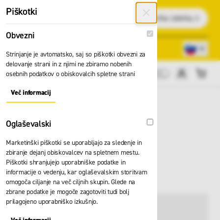
Preskoči na vsebino
Piškotki
Išči
Obvezni
Obvezni
Lokacije trgovin
080 22 75
Strinjanje je avtomatsko, saj so piškotki obvezni za
delovanje strani in z njimi ne zbiramo nobenih
osebnih podatkov o obiskovalcih spletne strani
Cene brez DDV
Več informacij
About "Obvezni" Cookie Group
Oglaševalski
Oglaševalski
Marketinški piškotki se uporabljajo za sledenje in
Jakna BP HI VIS
zbiranje dejanj obiskovalcev na spletnem mestu.
Piškotki shranjujejo uporabniške podatke in
2208.590.6614
informacije o vedenju, kar oglaševalskim storitvam
omogoča ciljanje na več ciljnih skupin. Glede na
zbrane podatke je mogoče zagotoviti tudi bolj
prilagojeno uporabniško izkušnjo.