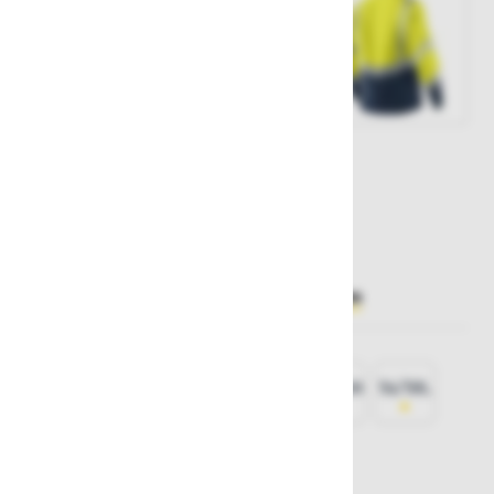
Št. artikla:
127289
259,00 €
Želite sočasno naročiti več izdelkov?
Hiter vnos
Izberite
velikost
44/46N
48/50L
48/50N
52/54L
52/54N
56/58L
56/58N
60/62N
64/66N