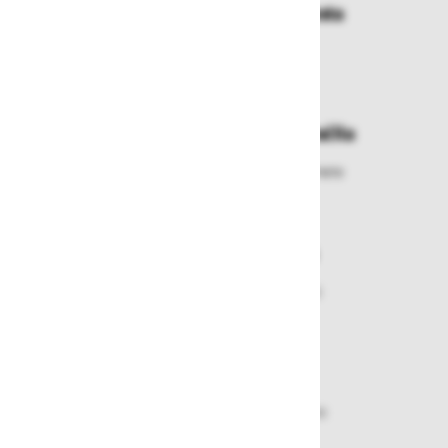
Dostava in prevzemna mesta
Izberite način dostave ali
najbližje prevzemno mesto
Enostavna zamenjava in vračila
Izbrano blago lahko ensotavno vrnete
ali zamenjate
Varen nakup in plačila
Nakupi v naši trgovini so varni
plačila pa enostavna.
Dobava iz zaloge
Zagotavljamo vam hitro dobavo
izdelkov iz zaloge