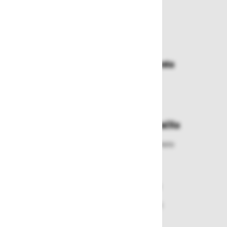
Zakaj kupovati pri nas?
Dostava in prevzemna mesta
Izberite način dostave ali
najbližje prevzemno mesto
Enostavna zamenjava in vračila
Izbrano blago lahko ensotavno vrnete
ali zamenjate
Varen nakup in plačila
Nakupi v naši trgovini so varni
plačila pa enostavna.