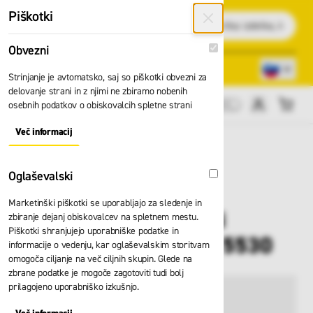
Preskoči na vsebino
Piškotki
Išči
Obvezni
Obvezni
Lokacije trgovin
080 22 75
Strinjanje je avtomatsko, saj so piškotki obvezni za
delovanje strani in z njimi ne zbiramo nobenih
osebnih podatkov o obiskovalcih spletne strani
Cene brez DDV
Več informacij
About "Obvezni" Cookie Group
Oglaševalski
Oglaševalski
Marketinški piškotki se uporabljajo za sledenje in
Hlače z naramnicami
zbiranje dejanj obiskovalcev na spletnem mestu.
Piškotki shranjujejo uporabniške podatke in
Planam Weld shield 5530
informacije o vedenju, kar oglaševalskim storitvam
omogoča ciljanje na več ciljnih skupin. Glede na
zbrane podatke je mogoče zagotoviti tudi bolj
prilagojeno uporabniško izkušnjo.