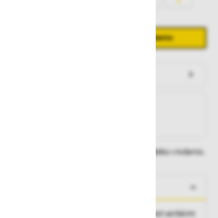
Količina
Zmanjšaj količino
Povečaj količino
−
+
Dodaj v košarico
Preveri zalogo po trgovinah
Na zalogi
Na zalogi v eni ali več trgovinah
Na zalogi pri proizvajalcu
Dobavne roke lahko preverite po dodajanju izdelka v košarico.
O izdelku
Kakovostne varilne farmer hlače, zaščita pred varilskimi