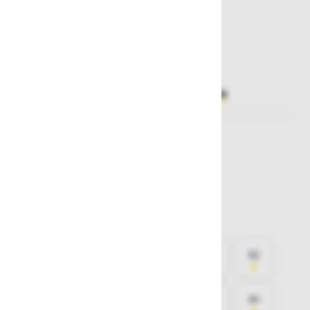
73,00 €
Želite sočasno naročiti več izdelkov?
Hiter vnos
Izberite barvo
Siva
Modra
Izberite
velikost
42
44
46
48
50
52
54
56
58
60
62
64