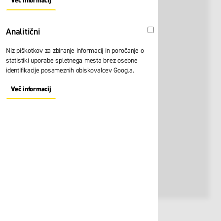
Več informacij
About "Oglaševalski" Cookie Group
Analitični
Analitični
Niz piškotkov za zbiranje informacij in poročanje o
statistiki uporabe spletnega mesta brez osebne
identifikacije posameznih obiskovalcev Googla.
Več informacij
About "Analitični" Cookie Group
Št. artikla:
124844