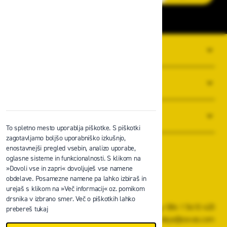
O PODJETJU
SPLOŠNI POGOJI POSLOVANJA
NOVICE
To spletno mesto uporablja piškotke. S piškotki
zagotavljamo boljšo uporabniško izkušnjo,
enostavnejši pregled vsebin, analizo uporabe,
oglasne sisteme in funkcionalnosti. S klikom na
»Dovoli vse in zapri« dovoljuješ vse namene
obdelave. Posamezne namene pa lahko izbiraš in
Zavas d.o.o.
urejaš s klikom na »Več informacij« oz. pomikom
Špruha 19, 1236 Trzin
drsnika v izbrano smer. Več o piškotkih lahko
+386 1 5610 420
prebereš tukaj
prodaja@zavas.com