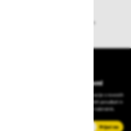
Dobava iz zaloge
Zagotavljamo vam hitro dobavo
izdelkov iz zaloge
Bodite vedno na tekočem!
Prijavite se na Zavas novice in prejmite informacije o novostih
v zaščitni opremi, varnostnih standardih, ugodnih ponudbah in
strokovnih nasvetih – neposredno v vaš e-nabiralnik.
E-poštni naslov
Prijavi me