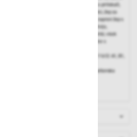
iskrami, zapenjanje z zadrgo, stranska žepa s pritiskači,
stranski žep s prekrivno letvijo na levi hlačnici, žep za
ravnilo s prekrivno letvijo na desni hlačnici, naprsni žep s
prekrivno letvijo, zadnja žepa s prekrivno letvijo,
elastične v pasu, nastavljiv obseg pasu z gumbi, visok
hrbtni del z naramnicami, elastične naramnice s
sponkama za nastavitev dolžine
Standardi:
EN 11611: razred 1 – A1, EN ISO 11612: A1, B1,
C1, E3, F1, EN 1149-3, EN 1149-5
Material:
84% bombaž, 15% poliester, 1% karbonska
vlakna, antistatična vlakna - 365 g/m²
Barva:
siva/črna
Velikosti:
42-64
Več informacij