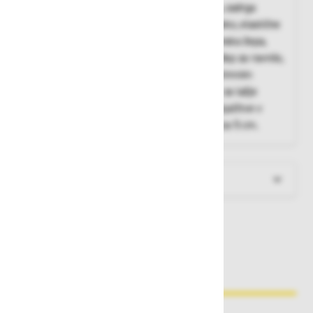
Farmer hlače, v 2 smeri raztegljiva tkanina, zadrga
spredaj, kovinski gumbi pokriti s PVC prevleko, elastične
naramnice, zanke za pas, dva sprednja stranska žepa,
zanka za pritrditev identifikacijske kartice, žep za ravnilo,
stegnski žep z zapiranjem na poklopec s sprimnim
trakom, elastične v pasu, raztegljivi vstavki za lažje
premikanje, žepi za vstavitev kolenčnikov, ojačitve v
predelu kolen, možnost podaljšanja hlačnic za 5 cm.
Več informacij