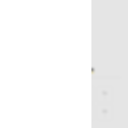
OUTLET
104,00 €
72,80 €
Najnižja cena v zadnjih 30 dneh
72,80 €
Želite sočasno naročiti več izdelkov?
Hiter vnos
Izberite
velikost
44
46
48
50
52
54
56
58
60
62
64
66