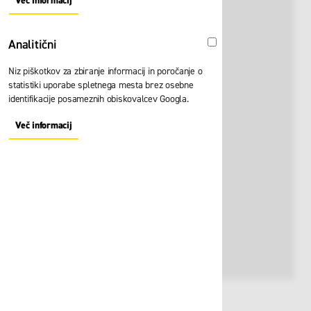
Več informacij
About "Oglaševalski" Cookie Group
Analitični
Analitični
Niz piškotkov za zbiranje informacij in poročanje o
statistiki uporabe spletnega mesta brez osebne
identifikacije posameznih obiskovalcev Googla.
Več informacij
About "Analitični" Cookie Group
Št. artikla:
125745