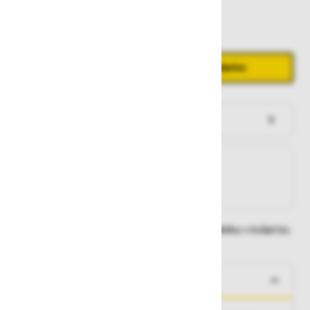
68
70
72
74
Količina
Zmanjšaj količino
Povečaj količino
−
+
Dodaj v košarico
Preveri zalogo po trgovinah
Na zalogi
Na zalogi v eni ali več trgovinah
Na zalogi pri proizvajalcu
Dobavne roke lahko preverite po dodajanju izdelka v košarico.
O izdelku