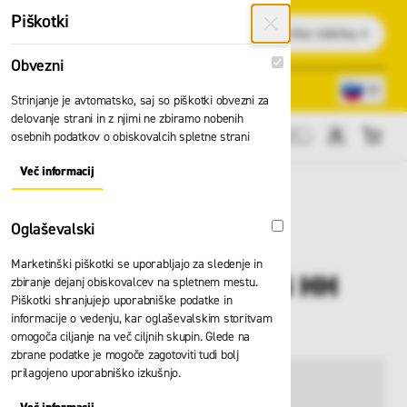
Preskoči na vsebino
Piškotki
Išči
Obvezni
Obvezni
Lokacije trgovin
080 22 75
Strinjanje je avtomatsko, saj so piškotki obvezni za
delovanje strani in z njimi ne zbiramo nobenih
osebnih podatkov o obiskovalcih spletne strani
Cene brez DDV
Več informacij
About "Obvezni" Cookie Group
Oglaševalski
Oglaševalski
Marketinški piškotki se uporabljajo za sledenje in
Hlače z naramnicami HH
zbiranje dejanj obiskovalcev na spletnem mestu.
Piškotki shranjujejo uporabniške podatke in
Oxford 77562
informacije o vedenju, kar oglaševalskim storitvam
omogoča ciljanje na več ciljnih skupin. Glede na
zbrane podatke je mogoče zagotoviti tudi bolj
prilagojeno uporabniško izkušnjo.