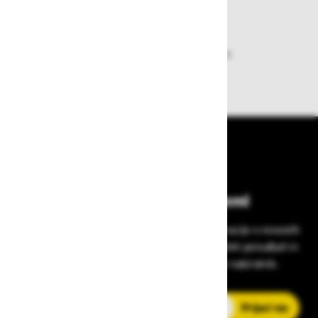
Dobava iz zaloge
Zagotavljamo vam hitro dobavo
izdelkov iz zaloge
Bodite vedno na tekočem!
Prijavite se na Zavas novice in prejmite informacije o novostih
v zaščitni opremi, varnostnih standardih, ugodnih ponudbah in
strokovnih nasvetih – neposredno v vaš e-nabiralnik.
E-poštni naslov
Prijavi me