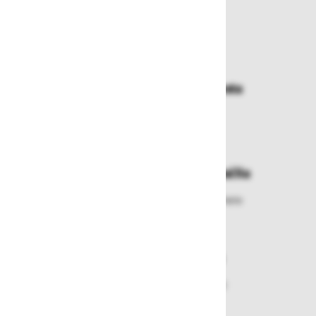
Zakaj kupovati pri nas?
Dostava in prevzemna mesta
Izberite način dostave ali
najbližje prevzemno mesto
Enostavna zamenjava in vračila
Izbrano blago lahko ensotavno vrnete
ali zamenjate
Varen nakup in plačila
Nakupi v naši trgovini so varni
plačila pa enostavna.