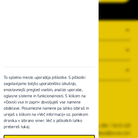
O PODJETJU
SPLOŠNI POGOJI POSLOVANJA
NOVICE
To spletno mesto uporablja piškotke. S piškotki
zagotavljamo boljšo uporabniško izkušnjo,
enostavnejši pregled vsebin, analizo uporabe,
oglasne sisteme in funkcionalnosti. S klikom na
»Dovoli vse in zapri« dovoljuješ vse namene
obdelave. Posamezne namene pa lahko izbiraš in
Zavas d.o.o.
urejaš s klikom na »Več informacij« oz. pomikom
Špruha 19, 1236 Trzin
drsnika v izbrano smer. Več o piškotkih lahko
+386 1 5610 420
prebereš tukaj
prodaja@zavas.com