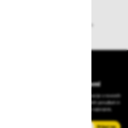
Dobava iz zaloge
Zagotavljamo vam hitro dobavo
izdelkov iz zaloge
Bodite vedno na tekočem!
Prijavite se na Zavas novice in prejmite informacije o novostih
v zaščitni opremi, varnostnih standardih, ugodnih ponudbah in
strokovnih nasvetih – neposredno v vaš e-nabiralnik.
E-poštni naslov
Prijavi me