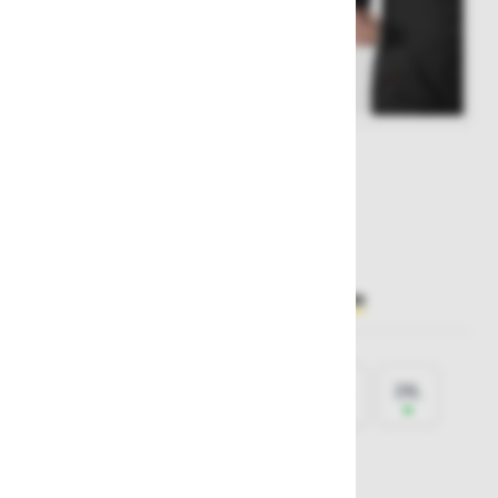
Št. artikla:
127831
275,00 €
Želite sočasno naročiti več izdelkov?
Hiter vnos
Izberite
velikost
XS
S
M
L
XL
2XL
3XL
4XL