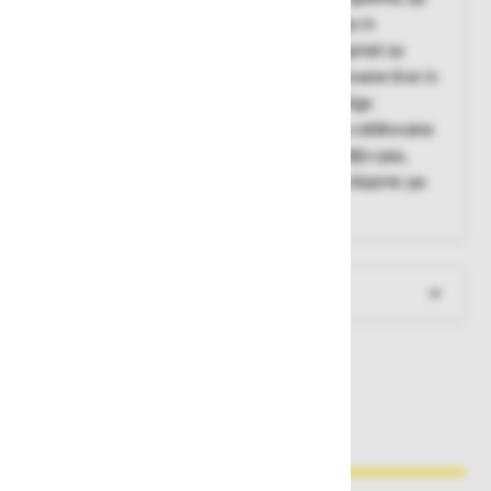
zagotovi robustne zimske hlače, ki vas ščitijo in
omogočajo udobno gibanje. Vodoodporni zapirali za
škornje, zadrge do kolen. Popolnoma zavarovane šive in
ojačitve iz Cordura® tkanine zagotavljajo dolgo
obstojnost v zahtevnih pogojih. Ergonomsko oblikovana
kolena omogočajo svobodo gibanja, prilagodljiv pas,
naramnice, dolžina nog in položaj kolenskih blazinic pa
omogočajo individualno prileganje.
Več informacij