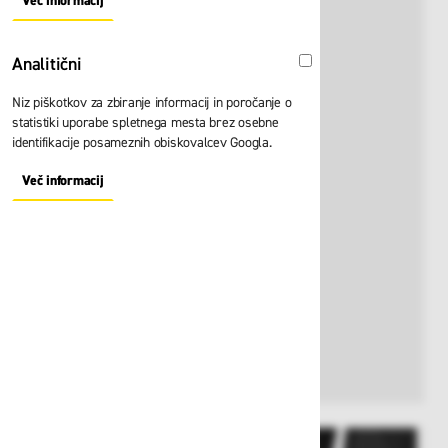
Več informacij
About "Oglaševalski" Cookie Group
Analitični
Analitični
Niz piškotkov za zbiranje informacij in poročanje o
statistiki uporabe spletnega mesta brez osebne
identifikacije posameznih obiskovalcev Googla.
Več informacij
About "Analitični" Cookie Group
View larger image
View larger image
View larger i