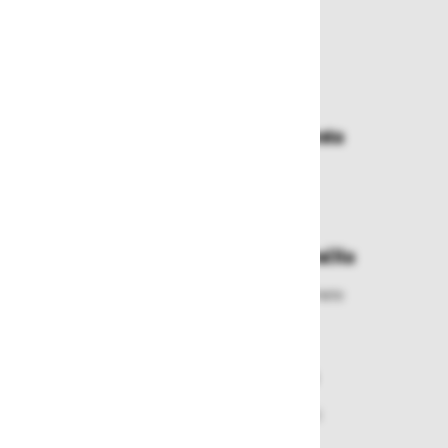
Zakaj kupovati pri nas?
Dostava in prevzemna mesta
Izberite način dostave ali
najbližje prevzemno mesto
Enostavna zamenjava in vračila
Izbrano blago lahko ensotavno vrnete
ali zamenjate
Varen nakup in plačila
Nakupi v naši trgovini so varni
plačila pa enostavna.