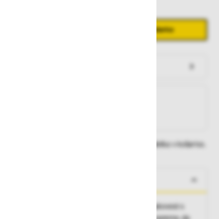
Količina
Zmanjšaj količino
Povečaj količino
−
+
Dodaj v košarico
Preveri zalogo po trgovinah
Na zalogi
Na zalogi v eni ali več trgovinah
Na zalogi pri proizvajalcu
Dobavne roke lahko preverite po dodajanju izdelka v košarico.
O izdelku
Bifrost Winter Bib združuje profesionalno kakovost s
strokovnim znanjem Helly Hansen delovne opreme, da