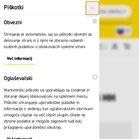
Preskoči na vsebino
Piškotki
Išči
Obvezni
Obvezni
Lokacije trgovin
080 22 75
Strinjanje je avtomatsko, saj so piškotki obvezni za
delovanje strani in z njimi ne zbiramo nobenih
osebnih podatkov o obiskovalcih spletne strani
Cene brez DDV
Več informacij
About "Obvezni" Cookie Group
Oglaševalski
Oglaševalski
Marketinški piškotki se uporabljajo za sledenje in
Hlače z naramnicami HH
zbiranje dejanj obiskovalcev na spletnem mestu.
Piškotki shranjujejo uporabniške podatke in
Bifrost 71470
informacije o vedenju, kar oglaševalskim storitvam
omogoča ciljanje na več ciljnih skupin. Glede na
zbrane podatke je mogoče zagotoviti tudi bolj
prilagojeno uporabniško izkušnjo.