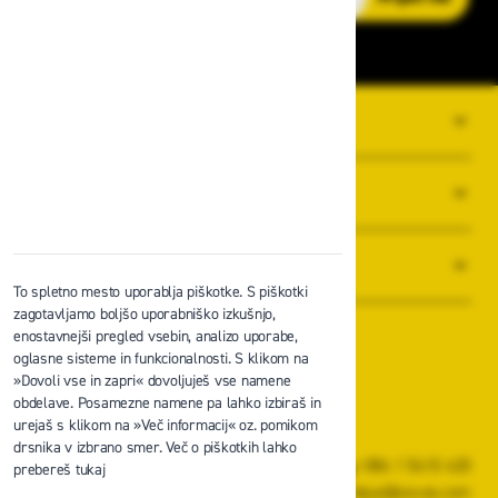
O PODJETJU
SPLOŠNI POGOJI POSLOVANJA
NOVICE
To spletno mesto uporablja piškotke. S piškotki
zagotavljamo boljšo uporabniško izkušnjo,
enostavnejši pregled vsebin, analizo uporabe,
oglasne sisteme in funkcionalnosti. S klikom na
»Dovoli vse in zapri« dovoljuješ vse namene
obdelave. Posamezne namene pa lahko izbiraš in
Zavas d.o.o.
urejaš s klikom na »Več informacij« oz. pomikom
Špruha 19, 1236 Trzin
drsnika v izbrano smer. Več o piškotkih lahko
+386 1 5610 420
prebereš tukaj
prodaja@zavas.com