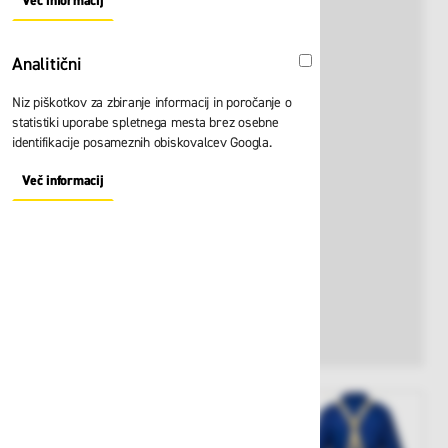
Več informacij
About "Oglaševalski" Cookie Group
Analitični
Analitični
Niz piškotkov za zbiranje informacij in poročanje o
statistiki uporabe spletnega mesta brez osebne
identifikacije posameznih obiskovalcev Googla.
Več informacij
About "Analitični" Cookie Group
View larger image
View larger image
View larger i