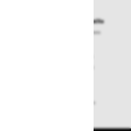
najbližje prevzemno mesto
Enostavna zamenjava in vračila
Izbrano blago lahko ensotavno vrnete
ali zamenjate
Varen nakup in plačila
Nakupi v naši trgovini so varni
plačila pa enostavna.
Dobava iz zaloge
Zagotavljamo vam hitro dobavo
izdelkov iz zaloge