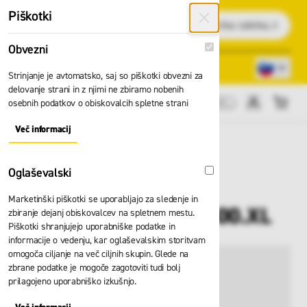
Preskoči na vsebino
Piškotki
Išči
Obvezni
Obvezni
Lokacije trgovin
080 22 75
Strinjanje je avtomatsko, saj so piškotki obvezni za
delovanje strani in z njimi ne zbiramo nobenih
osebnih podatkov o obiskovalcih spletne strani
Cene brez DDV
Več informacij
About "Obvezni" Cookie Group
Oglaševalski
Oglaševalski
Marketinški piškotki se uporabljajo za sledenje in
Hlače Weldas 44-2600.XL
zbiranje dejanj obiskovalcev na spletnem mestu.
Piškotki shranjujejo uporabniške podatke in
informacije o vedenju, kar oglaševalskim storitvam
omogoča ciljanje na več ciljnih skupin. Glede na
zbrane podatke je mogoče zagotoviti tudi bolj
prilagojeno uporabniško izkušnjo.