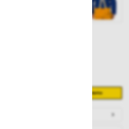
Št. artikla:
117084
112,10 €
Zaloga
Količina
Zmanjšaj količino
Povečaj količino
−
+
Dodaj v košarico
Preveri zalogo po trgovinah