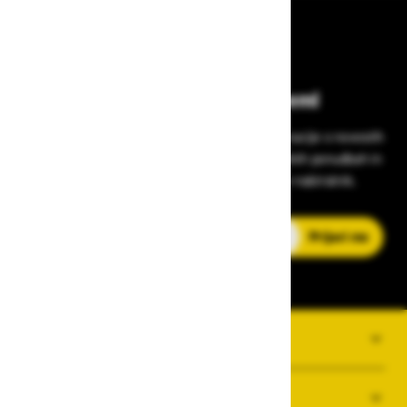
Bodite vedno na tekočem!
Prijavite se na Zavas novice in prejmite informacije o novostih
v zaščitni opremi, varnostnih standardih, ugodnih ponudbah in
strokovnih nasvetih – neposredno v vaš e-nabiralnik.
E-poštni naslov
Prijavi me
O PODJETJU
SPLOŠNI POGOJI POSLOVANJA