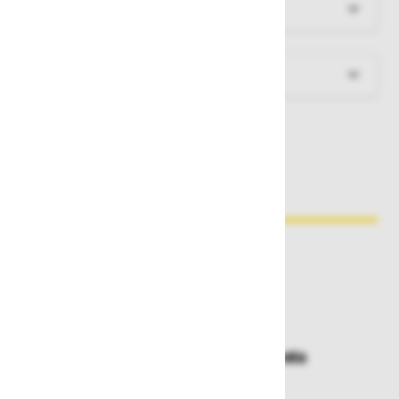
Več informacij
Dokumenti za prenos
Zakaj kupovati pri nas?
Dostava in prevzemna mesta
Izberite način dostave ali