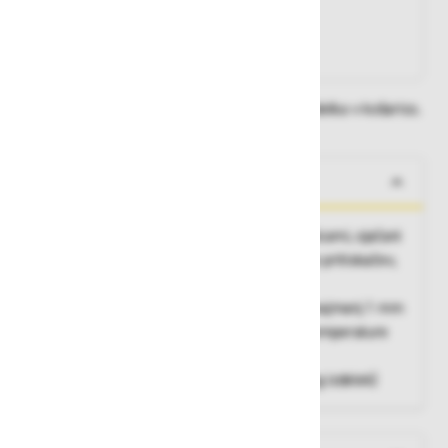
Na zalogi
Na zalogi v eni ali več trgovinah
Na zalogi pri proizvajalcu
Dobavne roke lahko preverite po dodajanju izdelka v košarico.
O izdelku
Varilne hlače do pasu z elastičnimi naramnicami, ojačani
predeli kolen, prednje zapenjanje s pomočjo pritiskačev,
dva stranska žepa in zadnji žep
Material:
goveje cepljeno usnje - debelina najmanj 1 mm
Šivi:
trojni Kevlar® šivi odporni na visoke temperature
Dolžina:
116 cm
Velikost:
XL (za velikosti M in L izberite drug izdelek)