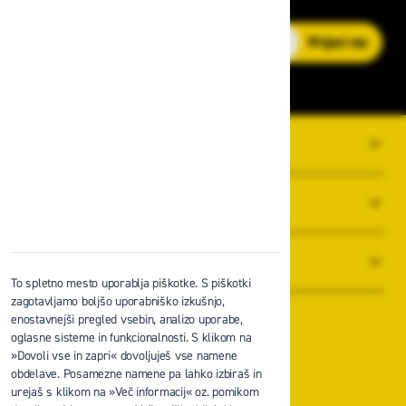
E-poštni naslov
Prijavi me
O PODJETJU
SPLOŠNI POGOJI POSLOVANJA
NOVICE
To spletno mesto uporablja piškotke. S piškotki
zagotavljamo boljšo uporabniško izkušnjo,
enostavnejši pregled vsebin, analizo uporabe,
oglasne sisteme in funkcionalnosti. S klikom na
»Dovoli vse in zapri« dovoljuješ vse namene
obdelave. Posamezne namene pa lahko izbiraš in
Zavas d.o.o.
urejaš s klikom na »Več informacij« oz. pomikom
Špruha 19, 1236 Trzin