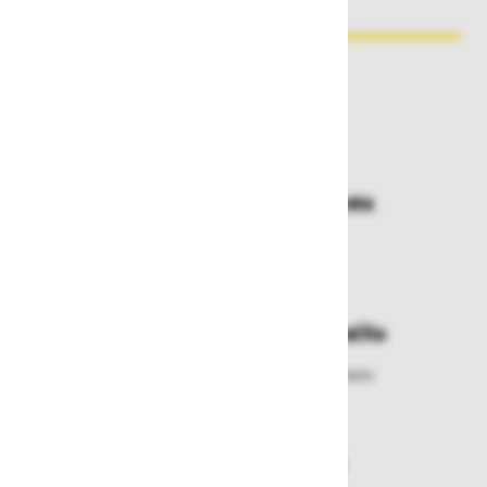
Zakaj kupovati pri nas?
Dostava in prevzemna mesta
Izberite način dostave ali
najbližje prevzemno mesto
Enostavna zamenjava in vračila
Izbrano blago lahko ensotavno vrnete
ali zamenjate
Varen nakup in plačila