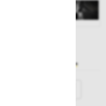
Št. artikla:
126338
70,00 €
Želite sočasno naročiti več izdelkov?
Hiter vnos
Izberite barvo
Črna
Rdeča
Temno modra
Siva