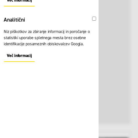
Več informacij
About "Oglaševalski" Cookie Group
Analitični
Analitični
Niz piškotkov za zbiranje informacij in poročanje o
statistiki uporabe spletnega mesta brez osebne
identifikacije posameznih obiskovalcev Googla.
Več informacij
About "Analitični" Cookie Group
View larger image
View larger image
View larger i