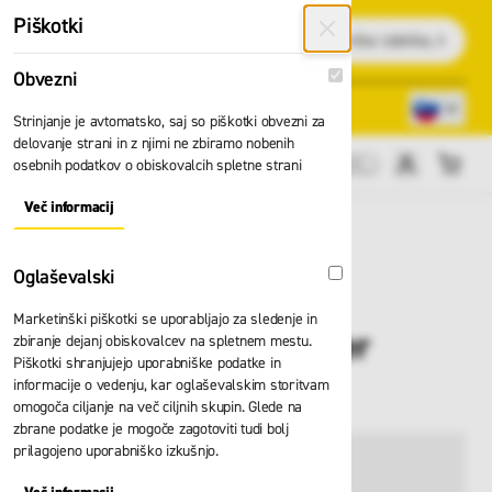
Preskoči na vsebino
Piškotki
Išči
Obvezni
Obvezni
Lokacije trgovin
080 22 75
Strinjanje je avtomatsko, saj so piškotki obvezni za
delovanje strani in z njimi ne zbiramo nobenih
osebnih podatkov o obiskovalcih spletne strani
Cene brez DDV
Več informacij
About "Obvezni" Cookie Group
Oglaševalski
Oglaševalski
Marketinški piškotki se uporabljajo za sledenje in
Hlače HH Manchester
zbiranje dejanj obiskovalcev na spletnem mestu.
Piškotki shranjujejo uporabniške podatke in
cons 77521
informacije o vedenju, kar oglaševalskim storitvam
omogoča ciljanje na več ciljnih skupin. Glede na
zbrane podatke je mogoče zagotoviti tudi bolj
prilagojeno uporabniško izkušnjo.