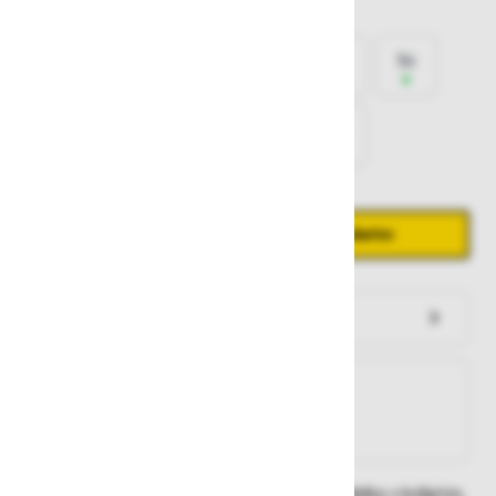
Izberite
velikost
44
46
48
50
52
54
56
58
60
62
64
Količina
Zmanjšaj količino
Povečaj količino
−
+
Dodaj v košarico
Preveri zalogo po trgovinah
Na zalogi
Na zalogi v eni ali več trgovinah
Na zalogi pri proizvajalcu
Dobavne roke lahko preverite po dodajanju izdelka v košarico.