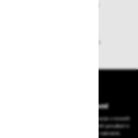
Nakupi v naši trgovini so varni
plačila pa enostavna.
Dobava iz zaloge
Zagotavljamo vam hitro dobavo
izdelkov iz zaloge
Bodite vedno na tekočem!
Prijavite se na Zavas novice in prejmite informacije o novostih
v zaščitni opremi, varnostnih standardih, ugodnih ponudbah in
strokovnih nasvetih – neposredno v vaš e-nabiralnik.