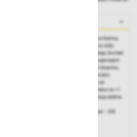
O izdelku
Značilnosti:
Dvosmerna mehanska raztegljiva tkanina,
dva viseča žepa z dvojno podloženim dnom za večjo
vzdržljivost, dva sprednja žepa, dva zadnja žepa, kovinski
gumbi s plastično prevleko, stegenski žep z zapiranjem
na poklopec s sprimnim trakom, zanka za ID izkaznico,
žep za ravnilo, zglob v predelu kolen za optimalno
gibljivost, žepi za kolenske ščitnike dostopni od
znotraj, možna prilagodljivost kolenskih ščitnikov za +/-
5 cm za optimalno gibljivost, možnost povečanja dolžine
hlačnic za 5 cm, reflektivne podrobnosti
Osnovni material:
68 % bombaž, 32% poliester – 235
g/m2
Velikosti:
C44 - C64, D88 – D116
Barva:
črna 990