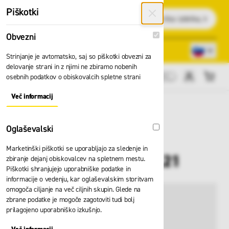
Preskoči na vsebino
Piškotki
Išči
Obvezni
Obvezni
Lokacije trgovin
080 22 75
Strinjanje je avtomatsko, saj so piškotki obvezni za
delovanje strani in z njimi ne zbiramo nobenih
osebnih podatkov o obiskovalcih spletne strani
Cene brez DDV
Več informacij
About "Obvezni" Cookie Group
Oglaševalski
Oglaševalski
Marketinški piškotki se uporabljajo za sledenje in
Hlače BP 1473.060.21
zbiranje dejanj obiskovalcev na spletnem mestu.
Piškotki shranjujejo uporabniške podatke in
informacije o vedenju, kar oglaševalskim storitvam
omogoča ciljanje na več ciljnih skupin. Glede na
zbrane podatke je mogoče zagotoviti tudi bolj
prilagojeno uporabniško izkušnjo.