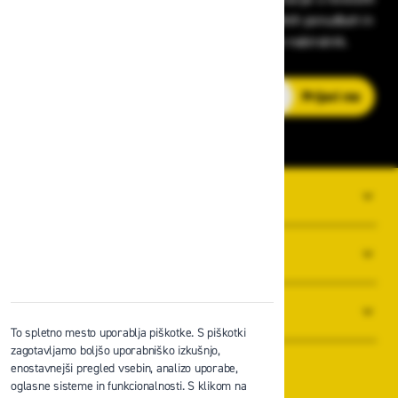
v zaščitni opremi, varnostnih standardih, ugodnih ponudbah in
strokovnih nasvetih – neposredno v vaš e-nabiralnik.
E-poštni naslov
Prijavi me
O PODJETJU
SPLOŠNI POGOJI POSLOVANJA
NOVICE
To spletno mesto uporablja piškotke. S piškotki
zagotavljamo boljšo uporabniško izkušnjo,
enostavnejši pregled vsebin, analizo uporabe,
oglasne sisteme in funkcionalnosti. S klikom na