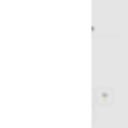
34,90 €
Želite sočasno naročiti več izdelkov?
Hiter vnos
Izberite barvo
Temno modra
Modra
Bela
Izberite
velikost
44
46
48
50
52
54
56
58
60
62
64