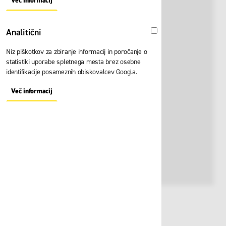
Več informacij
About "Oglaševalski" Cookie Group
Analitični
Analitični
Niz piškotkov za zbiranje informacij in poročanje o
statistiki uporabe spletnega mesta brez osebne
identifikacije posameznih obiskovalcev Googla.
Več informacij
About "Analitični" Cookie Group
Št. artikla:
109858