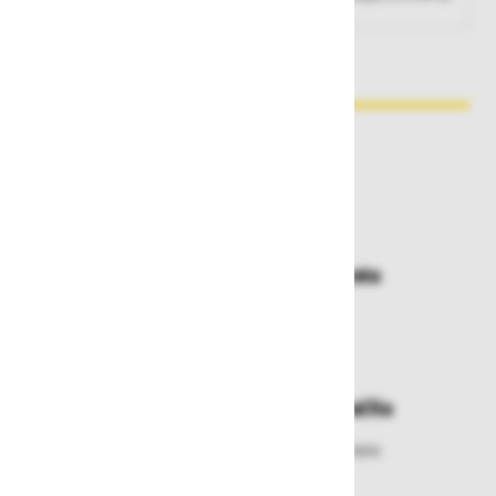
Zakaj kupovati pri nas?
Dostava in prevzemna mesta
Izberite način dostave ali
najbližje prevzemno mesto
Enostavna zamenjava in vračila
Izbrano blago lahko ensotavno vrnete
ali zamenjate