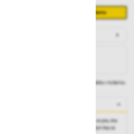
Količina
Zmanjšaj količino
Povečaj količino
−
+
Dodaj v košarico
Preveri zalogo po trgovinah
Na zalogi
Na zalogi v eni ali več trgovinah
Na zalogi pri proizvajalcu
Dobavne roke lahko preverite po dodajanju izdelka v košarico.
O izdelku
Opis:
Elastika v pasu, zadrga spredaj, zanke za pas, dva
stranska žepa, zadnji žep z zapenjanjem, dvojni žep za