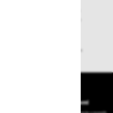
Varen nakup in plačila
Nakupi v naši trgovini so varni
plačila pa enostavna.
Dobava iz zaloge
Zagotavljamo vam hitro dobavo
izdelkov iz zaloge
Bodite vedno na tekočem!
Prijavite se na Zavas novice in prejmite informacije o novostih