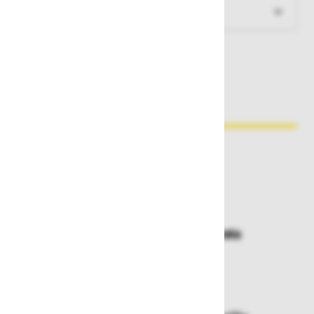
Več informacij
Zakaj kupovati pri nas?
Dostava in prevzemna mesta
Izberite način dostave ali
najbližje prevzemno mesto