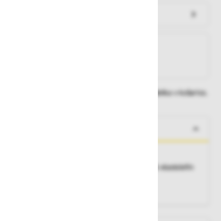
Preveri zalogo po trgovinah
Na zalogi
Na zalogi v eni ali več trgovinah
Na zalogi pri proizvajalcu
Dobavne roke lahko preverite po dodajanju izdelka v košarico.
O izdelku
Dva sprednja žepa, zadnji žep
Material
: 48% bombaž / 48% poliester / 4% elastolefin
COMFORTEC® STRETCH - 230 g/m²
Barva
: črna 32