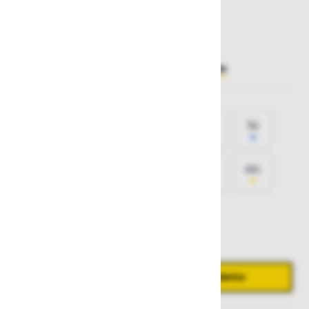
46,50 €
Želite sočasno naročiti več izdelkov?
Hiter vnos
Izberite
velikost
44
46
48
50
52
54
56
58
60
62
64
46L
52L
54L
54S
Količina
Zmanjšaj količino
Povečaj količino
−
+
Dodaj v košarico