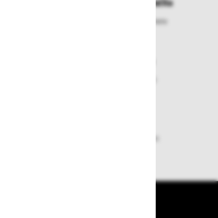
Enostavna zamenjava in vračila
Izbrano blago lahko ensotavno vrnete
ali zamenjate
Varen nakup in plačila
Nakupi v naši trgovini so varni
plačila pa enostavna.
Dobava iz zaloge
Zagotavljamo vam hitro dobavo
izdelkov iz zaloge