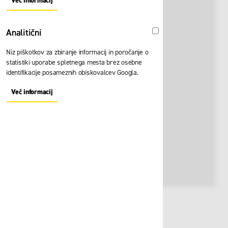
Več informacij
About "Oglaševalski" Cookie Group
Analitični
Analitični
Niz piškotkov za zbiranje informacij in poročanje o
statistiki uporabe spletnega mesta brez osebne
identifikacije posameznih obiskovalcev Googla.
Več informacij
About "Analitični" Cookie Group
Št. artikla:
109735