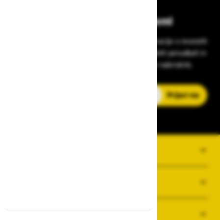
Bodite vedno na tekočem!
Prijavite se na Zavas novice in prejmite informacije o novostih
v zaščitni opremi, varnostnih standardih, ugodnih ponudbah in
strokovnih nasvetih – neposredno v vaš e-nabiralnik.
E-poštni naslov
Prijavi me
O PODJETJU
SPLOŠNI POGOJI POSLOVANJA
NOVICE