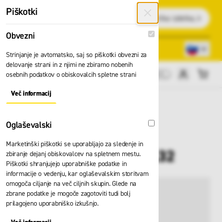
Preskoči na vsebino
Piškotki
Išči
Obvezni
Obvezni
Lokacije trgovin
080 22 75
Strinjanje je avtomatsko, saj so piškotki obvezni za
delovanje strani in z njimi ne zbiramo nobenih
osebnih podatkov o obiskovalcih spletne strani
Cene brez DDV
Več informacij
About "Obvezni" Cookie Group
Oglaševalski
Oglaševalski
Marketinški piškotki se uporabljajo za sledenje in
Hlače BP 1368.686.32
zbiranje dejanj obiskovalcev na spletnem mestu.
Piškotki shranjujejo uporabniške podatke in
informacije o vedenju, kar oglaševalskim storitvam
omogoča ciljanje na več ciljnih skupin. Glede na
zbrane podatke je mogoče zagotoviti tudi bolj
prilagojeno uporabniško izkušnjo.