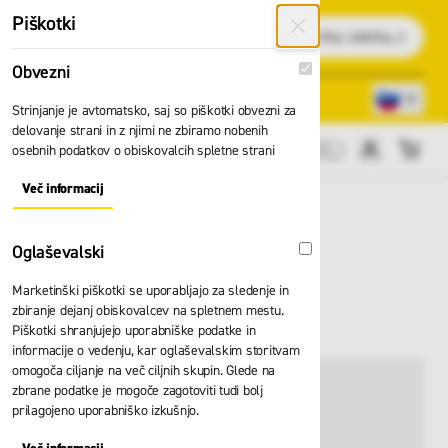
Preskoči na vsebino
Piškotki
Išči
Obvezni
Obvezni
Lokacije trgovin
080 22 75
Strinjanje je avtomatsko, saj so piškotki obvezni za
delovanje strani in z njimi ne zbiramo nobenih
osebnih podatkov o obiskovalcih spletne strani
Cene brez DDV
Več informacij
About "Obvezni" Cookie Group
Oglaševalski
Oglaševalski
Marketinški piškotki se uporabljajo za sledenje in
Halja Planam 2716
zbiranje dejanj obiskovalcev na spletnem mestu.
Piškotki shranjujejo uporabniške podatke in
informacije o vedenju, kar oglaševalskim storitvam
omogoča ciljanje na več ciljnih skupin. Glede na
zbrane podatke je mogoče zagotoviti tudi bolj
prilagojeno uporabniško izkušnjo.