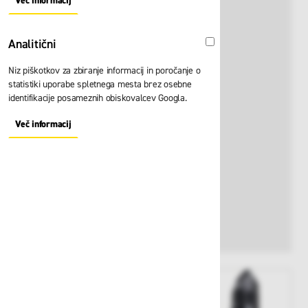
Več informacij
About "Oglaševalski" Cookie Group
Analitični
Analitični
Niz piškotkov za zbiranje informacij in poročanje o
statistiki uporabe spletnega mesta brez osebne
identifikacije posameznih obiskovalcev Googla.
Več informacij
About "Analitični" Cookie Group
View larger image
View larger image
View larger i