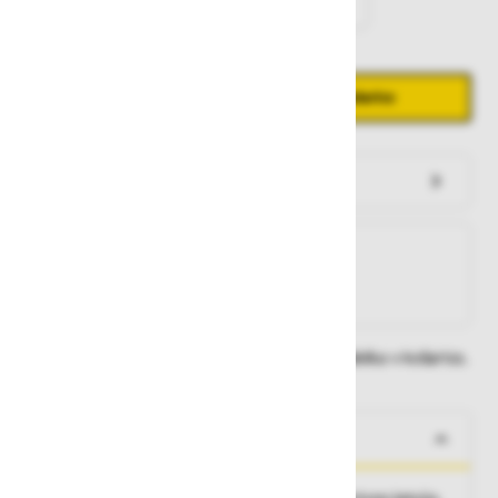
Količina
Zmanjšaj količino
Povečaj količino
−
+
Dodaj v košarico
Preveri zalogo po trgovinah
Na zalogi
Na zalogi v eni ali več trgovinah
Na zalogi pri proizvajalcu
Dobavne roke lahko preverite po dodajanju izdelka v košarico.
O izdelku