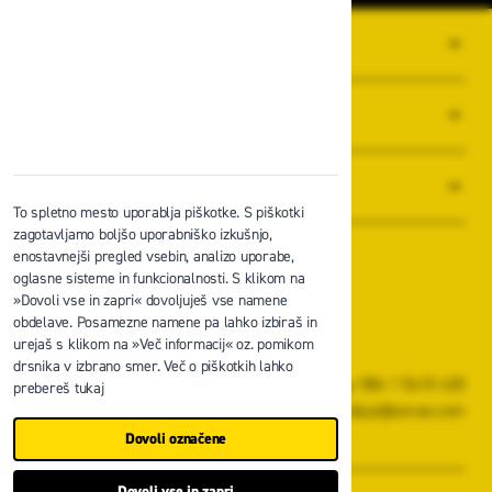
O PODJETJU
SPLOŠNI POGOJI POSLOVANJA
NOVICE
To spletno mesto uporablja piškotke. S piškotki
zagotavljamo boljšo uporabniško izkušnjo,
enostavnejši pregled vsebin, analizo uporabe,
oglasne sisteme in funkcionalnosti. S klikom na
»Dovoli vse in zapri« dovoljuješ vse namene
obdelave. Posamezne namene pa lahko izbiraš in
Zavas d.o.o.
urejaš s klikom na »Več informacij« oz. pomikom
Špruha 19, 1236 Trzin
drsnika v izbrano smer. Več o piškotkih lahko
+386 1 5610 420
prebereš tukaj
prodaja@zavas.com
Dovoli označene
ZAVAS d.o.o., vse pravice pridržane.