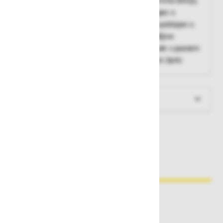
Delovna halja z zapiranjem na zadrgo s pokrivno letvijo,
dva stranska žepa, dva prsna žepa na poklopec s
sprimnim trakom, žep za mobilni telefon na poklopec s
sprimnim trakom na levem rokavu, prilagodljive
manšete s sprimnim trakom, elastični vstavek v pasnem
delu, stranske reže, UV zaščita pred sončnimi žarki
Več informacij
Zakaj kupovati pri nas?