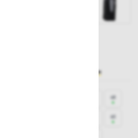
Št. artikla:
126484
41,20 €
Želite sočasno naročiti več izdelkov?
Hiter vnos
Izberite
velikost
38
40
42
44
46
48
50
52
54
56
58
60
62
64
66
68
70