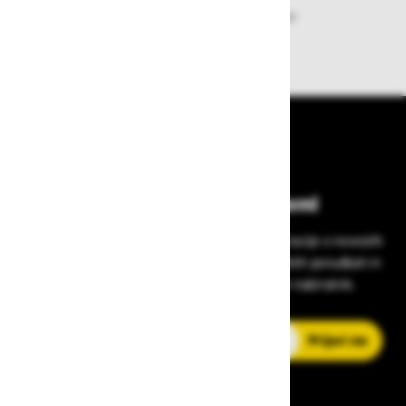
Zagotavljamo vam hitro dobavo
izdelkov iz zaloge
Bodite vedno na tekočem!
Prijavite se na Zavas novice in prejmite informacije o novostih
v zaščitni opremi, varnostnih standardih, ugodnih ponudbah in
strokovnih nasvetih – neposredno v vaš e-nabiralnik.
E-poštni naslov
Prijavi me