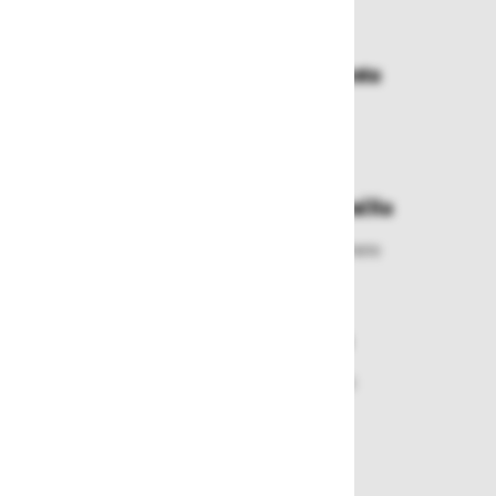
Dostava in prevzemna mesta
Izberite način dostave ali
najbližje prevzemno mesto
Enostavna zamenjava in vračila
Izbrano blago lahko ensotavno vrnete
ali zamenjate
Varen nakup in plačila
Nakupi v naši trgovini so varni
plačila pa enostavna.
Dobava iz zaloge