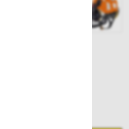
Št. artikla:
126613
OUTLET
197,60 €
138,32 €
Najnižja cena v zadnjih 30 dneh
138,32 €
Zaloga