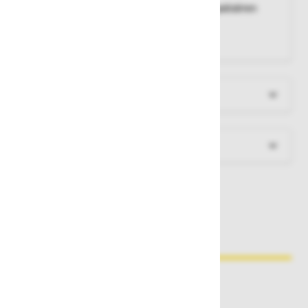
Notranji material čelade:
HD ekspandiran polistiren
Naglavni trak:
mehki najlon
Barva:
oranžna
Več informacij
Dokumenti za prenos
Zakaj kupovati pri nas?