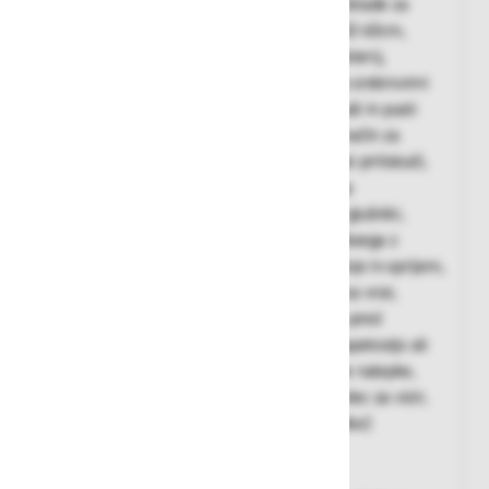
večsmerni sistem za nastavitev prileganja čelade za
večjo varnost in udobje, za obseg glave od 52-63cm,
higienska funkcija, ki preprečuje širjenje bakterij,
antibakterijsko obdelava notranje podloge s srebrovimi
ioni, dry+ tkanina podloge, ki se zelo hitro suši in pusti
prijeten občutek svežine, nov enostavnejši način za
namestitev-menjave podloge čelade z gumbi pritiskači,
easy click sistem daje možnost enostavnega
kombiniranja z Zenith X vizirji in zaščitnimi glušniki,
teksturirano sredinsko kolo za nastavitev obsega z
dvojnim premerom. Enostavnejše prilagajanje in oprijem,
tudi z rokavicami, samoprilagodljiva opora za vrat,
temperatura uporabe -30°C /+50°C. Zaščita pred
morebitnim stikom med delom z deli pod napetostjo ali
nizkonapetostnimi instalacijami. Reflektivne nalepke,
vključeni dodatki (adapter za pritrditev, nosilec za vizir,
vizir s kovinsko mrežico, šilt, zaščitne slušalke)
Zunanji material čelade:
HD polipropilen