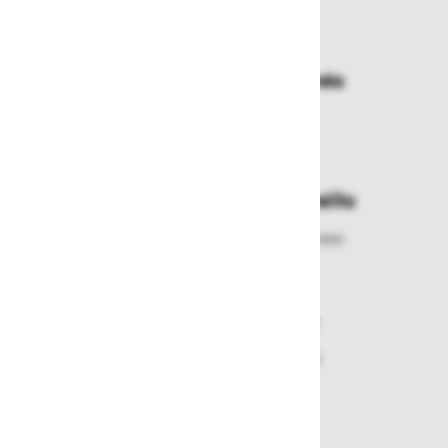
Dostava in prevzemna mesta
Izberite način dostave ali
najbližje prevzemno mesto
Enostavna zamenjava in vračila
Izbrano blago lahko ensotavno vrnete
ali zamenjate
Varen nakup in plačila
Nakupi v naši trgovini so varni
plačila pa enostavna.
Dobava iz zaloge