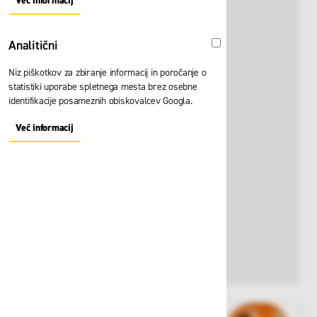
Več informacij
About "Oglaševalski" Cookie Group
Analitični
Analitični
Niz piškotkov za zbiranje informacij in poročanje o
statistiki uporabe spletnega mesta brez osebne
identifikacije posameznih obiskovalcev Googla.
Več informacij
About "Analitični" Cookie Group
View larger image
View larger image
View larger i