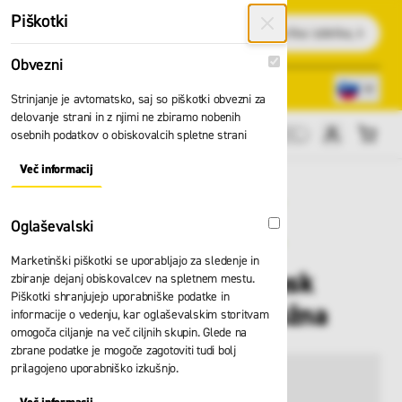
Preskoči na vsebino
Piškotki
Išči
Obvezni
Obvezni
Lokacije trgovin
080 22 75
Strinjanje je avtomatsko, saj so piškotki obvezni za
delovanje strani in z njimi ne zbiramo nobenih
osebnih podatkov o obiskovalcih spletne strani
Cene brez DDV
Več informacij
About "Obvezni" Cookie Group
Oglaševalski
Oglaševalski
Marketinški piškotki se uporabljajo za sledenje in
Gozdarska čelada Kask
zbiranje dejanj obiskovalcev na spletnem mestu.
Piškotki shranjujejo uporabniške podatke in
ZenithX Combo oranžna
informacije o vedenju, kar oglaševalskim storitvam
omogoča ciljanje na več ciljnih skupin. Glede na
zbrane podatke je mogoče zagotoviti tudi bolj
prilagojeno uporabniško izkušnjo.