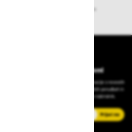
Zagotavljamo vam hitro dobavo
izdelkov iz zaloge
Bodite vedno na tekočem!
Prijavite se na Zavas novice in prejmite informacije o novostih
v zaščitni opremi, varnostnih standardih, ugodnih ponudbah in
strokovnih nasvetih – neposredno v vaš e-nabiralnik.
E-poštni naslov
Prijavi me