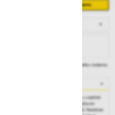
Količina
Zmanjšaj količino
Povečaj količino
−
+
Dodaj v košarico
Preveri zalogo po trgovinah
Na zalogi
Na zalogi v eni ali več trgovinah
Na zalogi pri proizvajalcu
Dobavne roke lahko preverite po dodajanju izdelka v košarico.
O izdelku
Zaščitna čelada primerna za delo na višini in v različnih
industrijskih okoljih nudi sprednjo, zadnjo, bočno ter
zaščito zgornje strani po standardu EN 12492. Patentiran