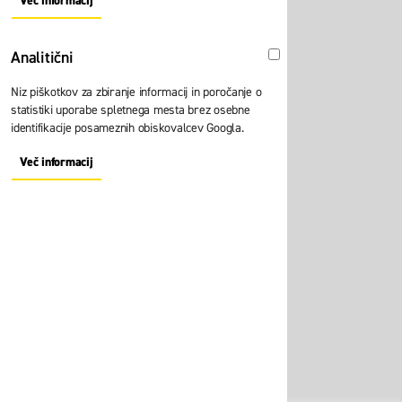
Več informacij
About "Oglaševalski" Cookie Group
Analitični
Analitični
Niz piškotkov za zbiranje informacij in poročanje o
statistiki uporabe spletnega mesta brez osebne
identifikacije posameznih obiskovalcev Googla.
Več informacij
About "Analitični" Cookie Group