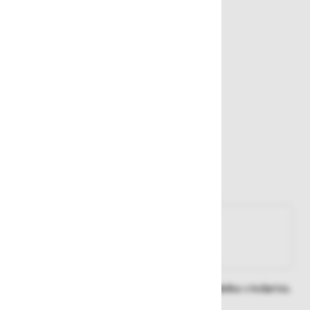
OUTLET
70,00 €
52,50 €
Najnižja cena v zadnjih 30 dneh
52,50 €
Zaloga
Na zalogi
Na zalogi v eni ali več trgovinah
Na zalogi pri proizvajalcu
Dobavne roke lahko preverite po dodajanju izdelka v košarico.