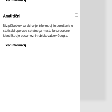
Več informacij
About "Oglaševalski" Cookie Group
Analitični
Analitični
Niz piškotkov za zbiranje informacij in poročanje o
statistiki uporabe spletnega mesta brez osebne
identifikacije posameznih obiskovalcev Googla.
Več informacij
About "Analitični" Cookie Group
Št. artikla:
116530