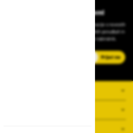
Bodite vedno na tekočem!
Prijavite se na Zavas novice in prejmite informacije o novostih
v zaščitni opremi, varnostnih standardih, ugodnih ponudbah in
strokovnih nasvetih – neposredno v vaš e-nabiralnik.
E-poštni naslov
Prijavi me
O PODJETJU
SPLOŠNI POGOJI POSLOVANJA
NOVICE