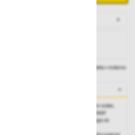
Preveri zalogo po trgovinah
Na zalogi
Na zalogi v eni ali več trgovinah
Na zalogi pri proizvajalcu
Dobavne roke lahko preverite po dodajanju izdelka v košarico.
O izdelku
Zaščitna kapica, kompozitni zaščitni podplatni vložek,
oblazinjen jezik, oblazinjeno jedro podplata BASF
Infinergy® zagotavlja izjemno blaženje energije ob
vsakem koraku, ESD, za EPA okolja
Zgornji material:
mikrofibra/mrežasti tekstilni material