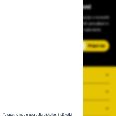
Bodite vedno na tekočem!
Prijavite se na Zavas novice in prejmite informacije o novostih
v zaščitni opremi, varnostnih standardih, ugodnih ponudbah in
strokovnih nasvetih – neposredno v vaš e-nabiralnik.
E-poštni naslov
Prijavi me
O PODJETJU
SPLOŠNI POGOJI POSLOVANJA
NOVICE
To spletno mesto uporablja piškotke. S piškotki