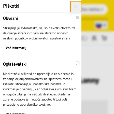
Preskoči na vsebino
Piškotki
Išči
Obvezni
Obvezni
Lokacije trgovin
080 22 75
Strinjanje je avtomatsko, saj so piškotki obvezni za
delovanje strani in z njimi ne zbiramo nobenih
osebnih podatkov o obiskovalcih spletne strani
Cene brez DDV
Več informacij
About "Obvezni" Cookie Group
Oglaševalski
Oglaševalski
Marketinški piškotki se uporabljajo za sledenje in
Delovni čevlji Elten Lonny
zbiranje dejanj obiskovalcev na spletnem mestu.
Piškotki shranjujejo uporabniške podatke in
ESD 729521 S1P
informacije o vedenju, kar oglaševalskim storitvam
omogoča ciljanje na več ciljnih skupin. Glede na
zbrane podatke je mogoče zagotoviti tudi bolj
prilagojeno uporabniško izkušnjo.