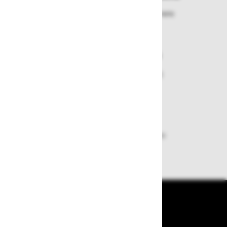
Izbrano blago lahko ensotavno vrnete
ali zamenjate
Varen nakup in plačila
Nakupi v naši trgovini so varni
plačila pa enostavna.
Dobava iz zaloge
Zagotavljamo vam hitro dobavo
izdelkov iz zaloge