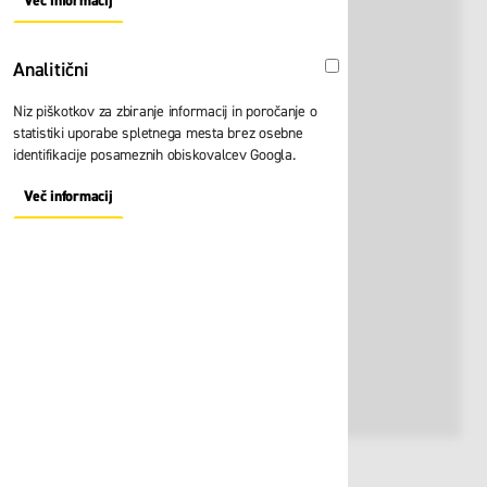
Več informacij
About "Oglaševalski" Cookie Group
Analitični
Analitični
Niz piškotkov za zbiranje informacij in poročanje o
statistiki uporabe spletnega mesta brez osebne
identifikacije posameznih obiskovalcev Googla.
Več informacij
About "Analitični" Cookie Group
Št. artikla:
124614