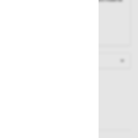
Podloga:
tekstilni zračni material
Podplatni vložek:
SPORTIVE ESD black
Podplat:
PU/TPU MAXXIMO
Barva:
črna/rdeča
Velikosti:
35-48
Več informacij
Sorodni izdelki