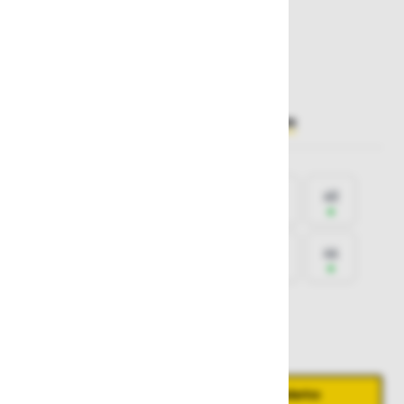
100,90 €
Želite sočasno naročiti več izdelkov?
Hiter vnos
Izberite
velikost
35
36
37
38
39
40
41
42
43
44
45
46
47
48
Količina
Zmanjšaj količino
Povečaj količino
−
+
Dodaj v košarico