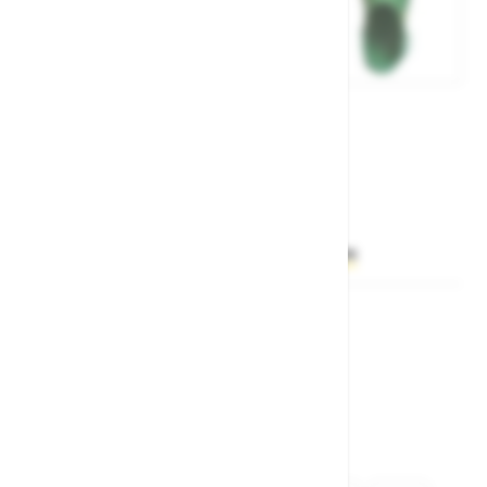
Št. artikla:
107637
38,00 €
Želite sočasno naročiti več izdelkov?
Hiter vnos
Izberite barvo
Zelena
Bela
Modra
Izberite
velikost