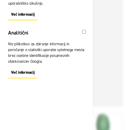
uporabniško izkušnjo.
Več informacij
About "Oglaševalski" Cookie Group
Analitični
Analitični
Niz piškotkov za zbiranje informacij in
poročanje o statistiki uporabe spletnega mesta
brez osebne identifikacije posameznih
obiskovalcev Googla.
Več informacij
About "Analitični" Cookie Group
View larger image
View larger image
View larger i