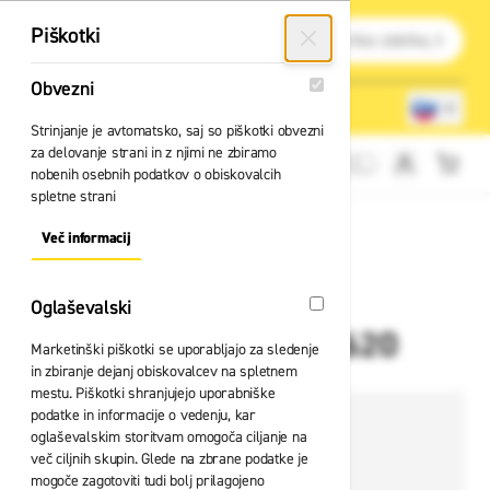
Preskoči na vsebino
Išči
Piškotki
Obvezni
Obvezni
Lokacije trgovin
080 22 75
Strinjanje je avtomatsko, saj so piškotki obvezni
za delovanje strani in z njimi ne zbiramo
Cene brez DDV
nobenih osebnih podatkov o obiskovalcih
spletne strani
Več informacij
About "Obvezni" Cookie Group
Oglaševalski
Oglaševalski
Cokli Abeba ESD 39620
Marketinški piškotki se uporabljajo za sledenje
in zbiranje dejanj obiskovalcev na spletnem
mestu. Piškotki shranjujejo uporabniške
podatke in informacije o vedenju, kar
oglaševalskim storitvam omogoča ciljanje na
več ciljnih skupin. Glede na zbrane podatke je
mogoče zagotoviti tudi bolj prilagojeno