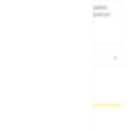
Brez zaščitne kapice, nastavljiv in premičen pašček,
možnost sterelizacije v avtoklavu pri 121°C, pralni pri
60°C, antistatični, ESD
Zgornji material:
SEBS
Podplat:
SEBS
Več informacij
Zakaj kupovati pri nas?