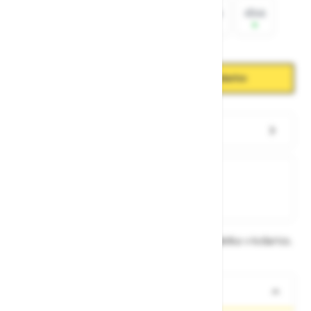
3536
3738
3940
4142
4344
4546
Količina
Zmanjšaj količino
Povečaj količino
−
+
Dodaj v košarico
Preveri zalogo po trgovinah
Na zalogi
Na zalogi v eni ali več trgovinah
Na zalogi pri proizvajalcu
Dobavne roke lahko preverite po dodajanju izdelka v košarico.
O izdelku