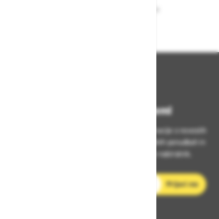
Zagotavljamo vam hitro dobavo
izdelkov iz zaloge
Bodite vedno na tekočem!
Prijavite se na Zavas novice in prejmite informacije o novostih
v zaščitni opremi, varnostnih standardih, ugodnih ponudbah in
strokovnih nasvetih – neposredno v vaš e-nabiralnik.
E-poštni naslov
Prijavi me