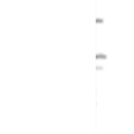
Dostava in prevzemna mesta
Izberite način dostave ali
najbližje prevzemno mesto
Enostavna zamenjava in vračila
Izbrano blago lahko ensotavno vrnete
ali zamenjate
Varen nakup in plačila
Nakupi v naši trgovini so varni
plačila pa enostavna.
Dobava iz zaloge