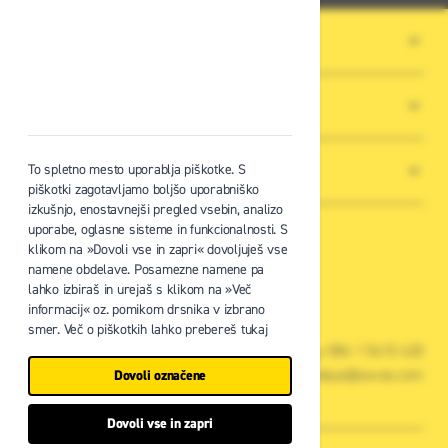
O PODJETJU
SPLOŠNI POGOJI POSLOVANJA
NOVICE
To spletno mesto uporablja piškotke. S
piškotki zagotavljamo boljšo uporabniško
izkušnjo, enostavnejši pregled vsebin, analizo
uporabe, oglasne sisteme in funkcionalnosti. S
klikom na »Dovoli vse in zapri« dovoljuješ vse
namene obdelave. Posamezne namene pa
lahko izbiraš in urejaš s klikom na »Več
Zavas d.o.o.
informacij« oz. pomikom drsnika v izbrano
Špruha 19, 1236 Trzin
smer. Več o piškotkih lahko prebereš tukaj
+386 1 5610 420
prodaja@zavas.com
Dovoli označene
Dovoli vse in zapri