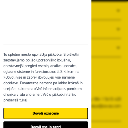
O PODJETJU
SPLOŠNI POGOJI POSLOVANJA
NOVICE
To spletno mesto uporablja piškotke. S piškotki
zagotavljamo boljšo uporabniško izkušnjo,
enostavnejši pregled vsebin, analizo uporabe,
oglasne sisteme in funkcionalnosti. S klikom na
»Dovoli vse in zapri« dovoljuješ vse namene
obdelave. Posamezne namene pa lahko izbiraš in
Zavas d.o.o.
urejaš s klikom na »Več informacij« oz. pomikom
Špruha 19, 1236 Trzin
drsnika v izbrano smer. Več o piškotkih lahko
+386 1 5610 420
prebereš tukaj
prodaja@zavas.com
Dovoli označene
ZAVAS d.o.o., vse pravice pridržane.
Dovoli vse in zapri