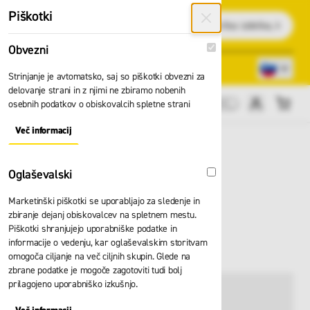
Preskoči na vsebino
Piškotki
Išči
Obvezni
Obvezni
Lokacije trgovin
080 22 75
Strinjanje je avtomatsko, saj so piškotki obvezni za
delovanje strani in z njimi ne zbiramo nobenih
osebnih podatkov o obiskovalcih spletne strani
Cene brez DDV
Več informacij
About "Obvezni" Cookie Group
Oglaševalski
Oglaševalski
Marketinški piškotki se uporabljajo za sledenje in
Čevlji Giasco Star
zbiranje dejanj obiskovalcev na spletnem mestu.
Piškotki shranjujejo uporabniške podatke in
3L131AC S1PL
informacije o vedenju, kar oglaševalskim storitvam
omogoča ciljanje na več ciljnih skupin. Glede na
zbrane podatke je mogoče zagotoviti tudi bolj
prilagojeno uporabniško izkušnjo.