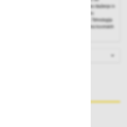
tehnologijo in tremi PU plastmi nudi vrhunsko blaženje in
udobje pri hoji. Trapezoidne luknje v podplatu
zagotavljajo edinstveno absorpcijo energije. Tehnologija
DryGo!® poskrbi za hitro odvajanje vlage. Brez kovinskih
delov. ESD, primerni za EPA okolja.
Več informacij
Zakaj kupovati pri nas?