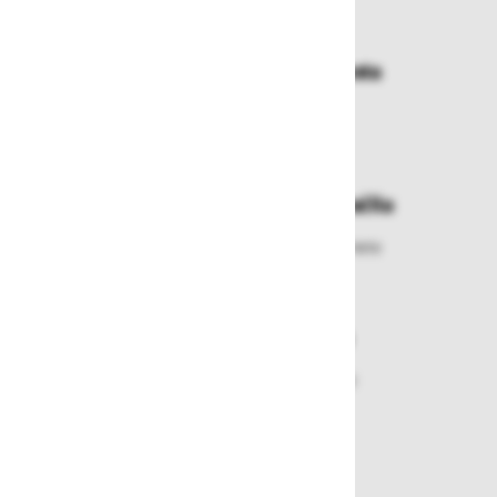
Dostava in prevzemna mesta
Izberite način dostave ali
najbližje prevzemno mesto
Enostavna zamenjava in vračila
Izbrano blago lahko ensotavno vrnete
ali zamenjate
Varen nakup in plačila
Nakupi v naši trgovini so varni
plačila pa enostavna.
Dobava iz zaloge