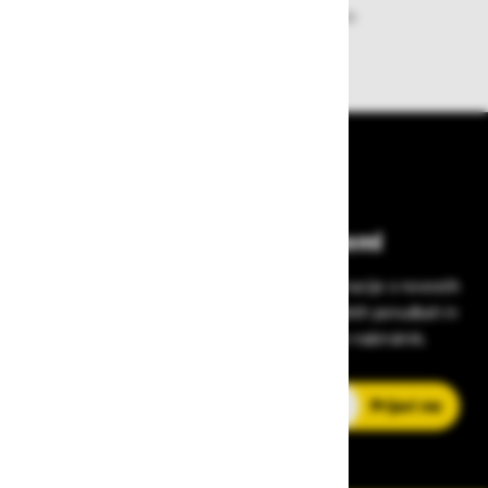
Zagotavljamo vam hitro dobavo
izdelkov iz zaloge
Bodite vedno na tekočem!
Prijavite se na Zavas novice in prejmite informacije o novostih
v zaščitni opremi, varnostnih standardih, ugodnih ponudbah in
strokovnih nasvetih – neposredno v vaš e-nabiralnik.
E-poštni naslov
Prijavi me