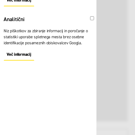
Več informacij
About "Oglaševalski" Cookie Group
Analitični
Analitični
Niz piškotkov za zbiranje informacij in poročanje o
statistiki uporabe spletnega mesta brez osebne
identifikacije posameznih obiskovalcev Googla.
Več informacij
About "Analitični" Cookie Group
View larger image
View larger image
View larger i