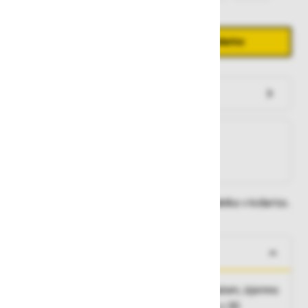
Količina
Zmanjšaj količino
Povečaj količino
−
+
Dodaj v košarico
Preveri zalogo po trgovinah
Na zalogi
Na zalogi v eni ali več trgovinah
Na zalogi pri proizvajalcu
Dobavne roke lahko preverite po dodajanju izdelka v košarico.
O izdelku
Zaščitni čevlji z kompozitno kapico in podplatom, izjemno
lahki in udobni. Inovativen 3CLOUD podplat z 3D