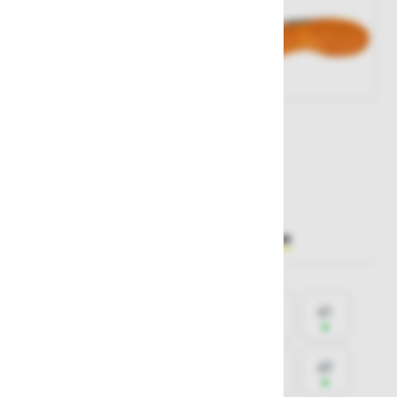
Št. artikla:
125087
85,30 €
Želite sočasno naročiti več izdelkov?
Hiter vnos
Izberite
velikost
36
37
38
39
40
41
42
43
44
45
46
47