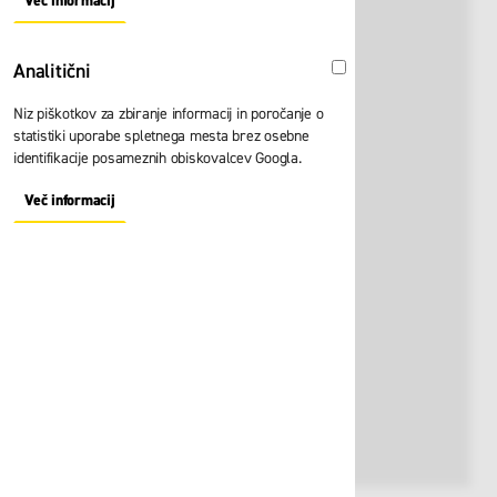
Več informacij
About "Oglaševalski" Cookie Group
Analitični
Analitični
Niz piškotkov za zbiranje informacij in poročanje o
statistiki uporabe spletnega mesta brez osebne
identifikacije posameznih obiskovalcev Googla.
Več informacij
About "Analitični" Cookie Group