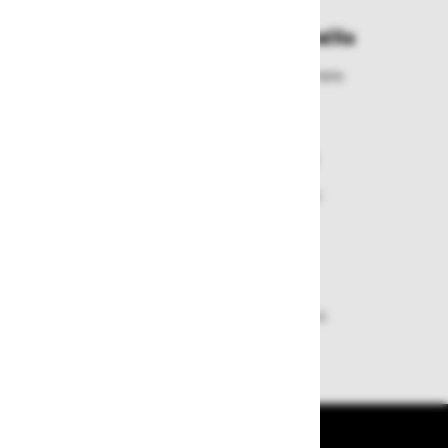
Enostavna zamenjava in vračila
Izbrano blago lahko ensotavno vrnete
ali zamenjate
Varen nakup in plačila
Nakupi v naši trgovini so varni
plačila pa enostavna.
Dobava iz zaloge
Zagotavljamo vam hitro dobavo
izdelkov iz zaloge