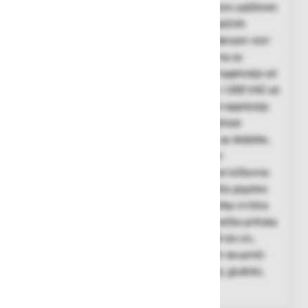
Zaščitna čelada BREZ ZRAČNIKOV z vgrajenim zaščitnim
polobraznim vizirjem primerna za delo v različnih
industrijskih okoljih, odstranljiv vgrajen polobrazni vizir
je možno zamenjati z drugimi vizirji, primerna za
električarska dela, za uporabo na delih pod napetostjo ali
v bližini delov pod napetostjo, ki ne presega 1.000 VAC ali
1.500 VDC in stiki z električnimi vodniki pod napetostjo
do 440 VAC, rahlo podaljšan tilni predel, možnost
namestitve različnih dodatkov, 30 mm reža za dodatke,
odpornost na mraz do -40C, PH nevtralen ter
dermatološko testiran trak proti potenju, šest točkovna
3D mreža se prilagodi obliki glave in omogoča popolno
prileganje, tehnologija Revolution® Flex - lahka in hitra
prilagoditev obsega s koleščkom odpravlja točke pritiska
in nudi izjemno udobje, za obseg glave od 53-64 cm,
antistatična, primerna za delo v eksplozivnih nevarnih
območjih, opcija namestitve dodatkov (vizirji, glušniki,
očala)