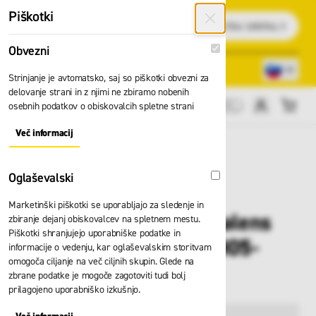
Preskoči na vsebino
Piškotki
Išči
Obvezni
Obvezni
Lokacije trgovin
080 22 75
Strinjanje je avtomatsko, saj so piškotki obvezni za
delovanje strani in z njimi ne zbiramo nobenih
osebnih podatkov o obiskovalcih spletne strani
Cene brez DDV
Več informacij
About "Obvezni" Cookie Group
Oglaševalski
Oglaševalski
Marketinški piškotki se uporabljajo za sledenje in
Čelada JSP Evo Vistalens
zbiranje dejanj obiskovalcev na spletnem mestu.
Piškotki shranjujejo uporabniške podatke in
belo-siva AMA170-005-
informacije o vedenju, kar oglaševalskim storitvam
omogoča ciljanje na več ciljnih skupin. Glede na
F00
zbrane podatke je mogoče zagotoviti tudi bolj
prilagojeno uporabniško izkušnjo.