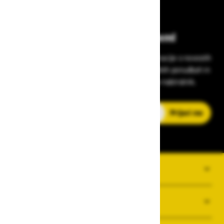
Bodite vedno na tekočem!
Prijavite se na Zavas novice in prejmite informacije o novostih
v zaščitni opremi, varnostnih standardih, ugodnih ponudbah in
strokovnih nasvetih – neposredno v vaš e-nabiralnik.
E-poštni naslov
Prijavi me
O PODJETJU
SPLOŠNI POGOJI POSLOVANJA