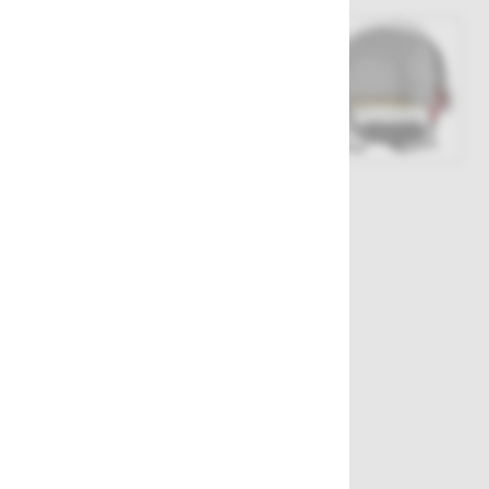
View larger image
View larger image
View larger i
Št. artikla:
129985
70,00 €
Izberite barvo
Bela
Rumena