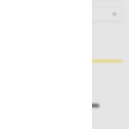
Več informacij
Zakaj kupovati pri nas?
Dostava in prevzemna mesta
Izberite način dostave ali
najbližje prevzemno mesto