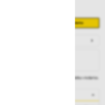
Zaloga
Količina
Zmanjšaj količino
Povečaj količino
−
+
Dodaj v košarico
Preveri zalogo po trgovinah
Na zalogi
Na zalogi v eni ali več trgovinah
Na zalogi pri proizvajalcu
Dobavne roke lahko preverite po dodajanju izdelka v košarico.
O izdelku